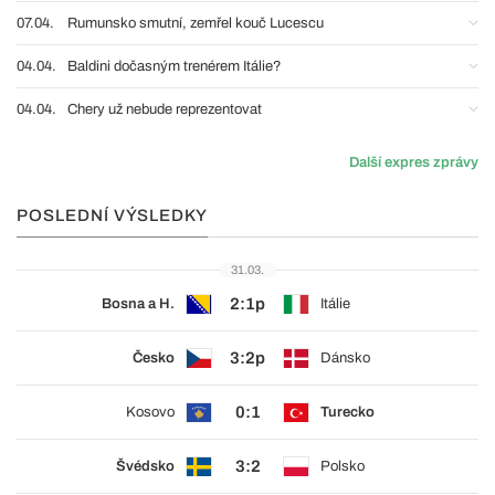
07.04.
Rumunsko smutní, zemřel kouč Lucescu
04.04.
Baldini dočasným trenérem Itálie?
04.04.
Chery už nebude reprezentovat
Další expres zprávy
POSLEDNÍ VÝSLEDKY
31.03.
2:1p
Bosna a H.
Itálie
3:2p
Česko
Dánsko
0:1
Kosovo
Turecko
3:2
Švédsko
Polsko