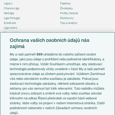
Ligue 1
Fejetony
Chance Liga
Životopisy
Niké liga
Profily, historie
Liga Portugal
Rozhovory
Eredivisie
Tipy a analýzy
Liga mistrů
Evropská liga
Reprezentace
Konferenční liga
Česko
Ochrana vašich osobních údajů nás
Mistrovství světa
Slovensko
zajímá
Liga národů
Anglie
Francie
My a naši partneři
999
ukládáme do vašeho zařízení osobní
Témata
Itálie
údaje, jako jsou údaje o prohlížení nebo jedinečné identifikátory, a
Představení týmů MS
Německo
máme k nim přístup. Výběr Souhlasím umožňuje, aby sledovací
EuroSkauting
Španělsko
technologie podporovaly účely uvedené v části My a naši partneři
PL v kostce
Argentina
zpracováváme údaje za účelem poskytování. Výběrem Zamítnout
Evropské koeficienty
Brazílie
vše nebo odvoláním svého souhlasu je zakážete. Pokud jsou
Přestupy
sledovací technologie zakázány, některé zobrazené obsahy a
Přestupové spekulace
reklamy pro vás nemusí být tolik relevantní. Tuto nabídku můžete
Přestupy
Zranění
kdykoli znovu zobrazit a změnit své volby nebo souhlas odvolat
Zápasy
kliknutím na odkaz Řízení předvoleb ve spodní části webové
Livescore
stránky. Vaše volby se projeví v našem Internetová stránka. Další
Kluby
Tipovací soutěž
podrobnosti naleznete v našich Zásadách ochrany osobních
Arsenal FC
Fotbal TV
údajů.
Chelsea FC