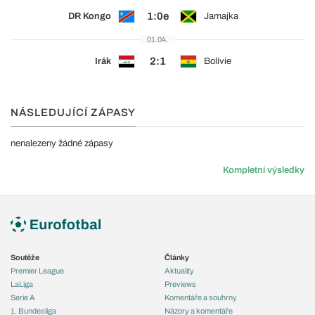
1:0e
DR Kongo
Jamajka
01.04.
2:1
Irák
Bolívie
NÁSLEDUJÍCÍ ZÁPASY
nenalezeny žádné zápasy
Kompletní výsledky
Soutěže
Články
Premier League
Aktuality
LaLiga
Previews
Serie A
Komentáře a souhrny
1. Bundesliga
Názory a komentáře