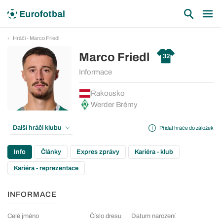
Hráči - Marco Friedl
Marco Friedl
32
Informace
Rakousko
Werder Brémy
Další hráči klubu
Přidat hráče do záložek
Info
Články
Expres zprávy
Kariéra - klub
Kariéra - reprezentace
INFORMACE
Celé jméno
Číslo dresu
Datum narození