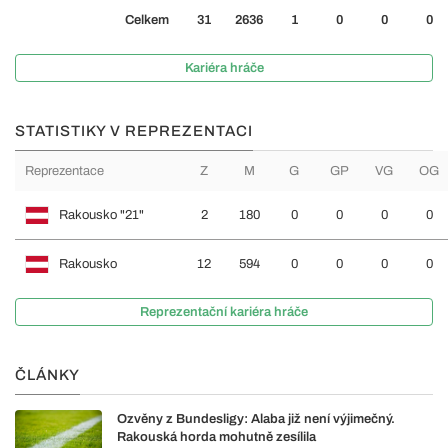
Celkem
31
2636
1
0
0
0
Kariéra hráče
STATISTIKY V REPREZENTACI
Reprezentace
Z
M
G
GP
VG
OG
Rakousko "21"
2
180
0
0
0
0
Rakousko
12
594
0
0
0
0
Reprezentační kariéra hráče
ČLÁNKY
Ozvěny z Bundesligy: Alaba již není výjimečný.
Rakouská horda mohutně zesílila