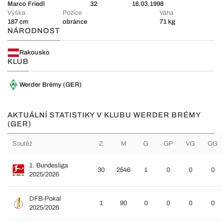
Marco Friedl
32
16.03.1998
Výška
Pozice
Váha
187 cm
obránce
71 kg
NÁRODNOST
Rakousko
KLUB
Werder Brémy (GER)
AKTUÁLNÍ STATISTIKY V KLUBU WERDER BRÉMY
(GER)
Soutěž
Z
M
G
GP
VG
OG
1. Bundesliga
30
2546
1
0
0
0
2025/2026
DFB-Pokal
1
90
0
0
0
0
2025/2026