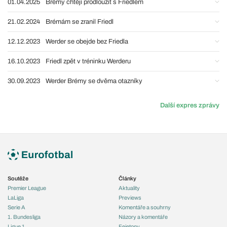
01.04.2025
Brémy chtějí prodloužit s Friedlem
21.02.2024
Brémám se zranil Friedl
12.12.2023
Werder se obejde bez Friedla
16.10.2023
Friedl zpět v tréninku Werderu
30.09.2023
Werder Brémy se dvěma otazníky
Další expres zprávy
Soutěže
Články
Premier League
Aktuality
LaLiga
Previews
Serie A
Komentáře a souhrny
1. Bundesliga
Názory a komentáře
Ligue 1
Fejetony