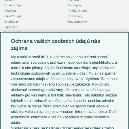
Chance Liga
Životopisy
Niké liga
Profily, historie
Liga Portugal
Rozhovory
Eredivisie
Tipy a analýzy
Liga mistrů
Evropská liga
Reprezentace
Konferenční liga
Česko
Ochrana vašich osobních údajů nás
Mistrovství světa
Slovensko
zajímá
Liga národů
Anglie
Francie
My a naši partneři
999
ukládáme do vašeho zařízení osobní
Témata
Itálie
údaje, jako jsou údaje o prohlížení nebo jedinečné identifikátory, a
Představení týmů MS
Německo
máme k nim přístup. Výběr Souhlasím umožňuje, aby sledovací
EuroSkauting
Španělsko
technologie podporovaly účely uvedené v části My a naši partneři
PL v kostce
Argentina
zpracováváme údaje za účelem poskytování. Výběrem Zamítnout
Evropské koeficienty
Brazílie
vše nebo odvoláním svého souhlasu je zakážete. Pokud jsou
Přestupy
sledovací technologie zakázány, některé zobrazené obsahy a
Přestupové spekulace
reklamy pro vás nemusí být tolik relevantní. Tuto nabídku můžete
Přestupy
Zranění
kdykoli znovu zobrazit a změnit své volby nebo souhlas odvolat
Zápasy
kliknutím na odkaz Řízení předvoleb ve spodní části webové
Livescore
stránky. Vaše volby se projeví v našem Internetová stránka. Další
Kluby
Tipovací soutěž
podrobnosti naleznete v našich Zásadách ochrany osobních
Arsenal FC
Fotbal TV
údajů.
Chelsea FC
Společně s našimi partnery zpracováváme údaje s tímto
Manchester United