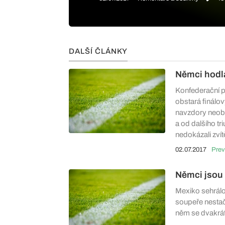
DALŠÍ ČLÁNKY
Němci hodla
Konfederační po
obstará finálo
navzdory neob
a od dalšího tri
nedokázali zvítě
02.07.2017
Prev
Němci jsou v
Mexiko sehrálo
soupeře nestač
něm se dvakrát 