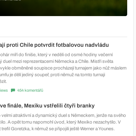
jí proti Chile potvrdit fotbalovou nadvládu
hár míří do finiše, který v neděli od osmé hodiny večerní
vý duel mezi reprezentacemi Německa a Chile. Mistři světa
vykle obměněné soupisce procházejí turnajem jako nůž máslem
umfu je dělí jediný soupeř, proti němuž na tomto turnaji
zit.
iews
454 komentářů
e finále, Mexiku vstřelili čtyři branky
 velmi atraktivní a dynamický duel s Německem, jenže na svého
ilo. A opět tomu napomohl úvod, který Mexiko nezachytilo. V
trefil Goretzka, k němuž se připojili ještě Werner a Younes.