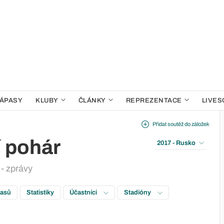
ÁPASY
KLUBY
ČLÁNKY
REPREZENTACE
LIVES
Přidat soutěž do záložek
 pohár
2017 - Rusko
- zprávy
pasů
Statistiky
Účastníci
Stadióny