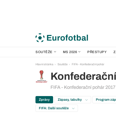
SOUTĚŽE
MS 2026
PŘESTUPY
Z
Hlavní stránka
Soutěže
FIFA - Konfederační pohár
Konfederační
FIFA - Konfederační pohár 2017 
Zprávy
Zápasy, tabulky
Program zá
FIFA: Další soutěže