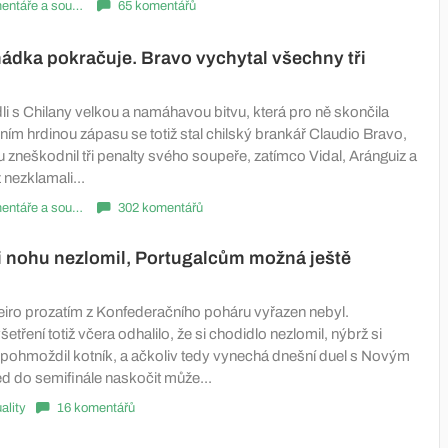
Komentáře a souhrny
65 komentářů
ádka pokračuje. Bravo vychytal všechny tři
li s Chilany velkou a namáhavou bitvu, která pro ně skončila
ím hrdinou zápasu se totiž stal chilský brankář Claudio Bravo,
lu zneškodnil tři penalty svého soupeře, zatímco Vidal, Aránguiz a
nezklamali...
Komentáře a souhrny
302 komentářů
i nohu nezlomil, Portugalcům možná ještě
iro prozatím z Konfederačního poháru vyřazen nebyl.
etření totiž včera odhalilo, že si chodidlo nezlomil, nýbrž si
pohmoždil kotník, a ačkoliv tedy vynechá dnešní duel s Novým
d do semifinále naskočit může...
ality
16 komentářů