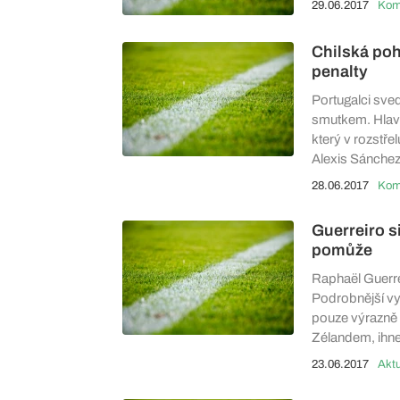
29.06.2017
Chilská poh
penalty
Portugalci sved
smutkem. Hlavn
který v rozstře
Alexis Sánchez 
28.06.2017
Guerreiro s
pomůže
Raphaël Guerre
Podrobnější vyš
pouze výrazně 
Zélandem, ihne
23.06.2017
Aktu