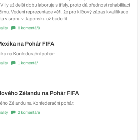
illy už delší dobu laboruje s třísly, proto dá přednost rehabilitaci
imu. Vedení reprezentace věří, že pro klíčový zápas kvalifikace
ta v srpnu v Japonsku už bude fit...
ality
6 komentářů
exika na Pohár FIFA
ka na Konfederační pohár:
ality
1 komentář
ového Zélandu na Pohár FIFA
ho Zélandu na Konfederační pohár:
ality
2 komentáře