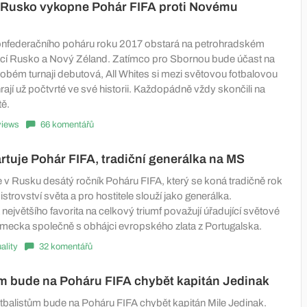
é Rusko vykopne Pohár FIFA proti Novému
onfederačního poháru roku 2017 obstará na petrohradském
cí Rusko a Nový Zéland. Zatímco pro Sbornou bude účast na
obém turnaji debutová, All Whites si mezi světovou fotbalovou
jí už počtvrté ve své historii. Každopádně vždy skončili na
ě.
views
66 komentářů
rtuje Pohár FIFA, tradiční generálka na MS
 v Rusku desátý ročník Poháru FIFA, který se koná tradičně rok
strovství světa a pro hostitele slouží jako generálka.
ejvětšího favorita na celkový triumf považují úřadující světové
ecka společně s obhájci evropského zlata z Portugalska.
ality
32 komentářů
m bude na Poháru FIFA chybět kapitán Jedinak
tbalistům bude na Poháru FIFA chybět kapitán Mile Jedinak.