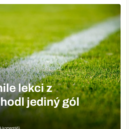
ile lekci z
zhodl jediný gól
4 komentářů