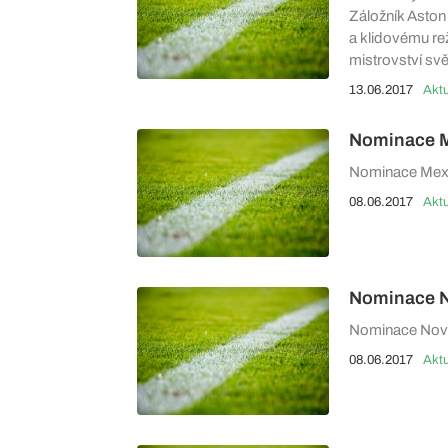
Záložník Aston V
a klidovému rež
mistrovství svě
13.06.2017
Aktu
Nominace M
Nominace Mexi
08.06.2017
Aktu
Nominace N
Nominace Nové
08.06.2017
Aktu