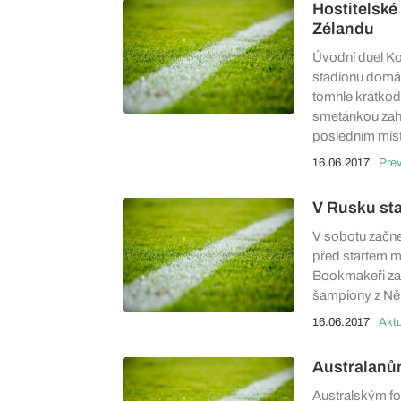
Hostitelsk
Zélandu
Úvodní duel K
stadionu domá
tomhle krátkod
smetánkou zahra
posledním míst
16.06.2017
Pre
V Rusku sta
V sobotu začne
před startem mi
Bookmakeři za n
šampiony z Něm
16.06.2017
Aktu
Australanů
Australským fo