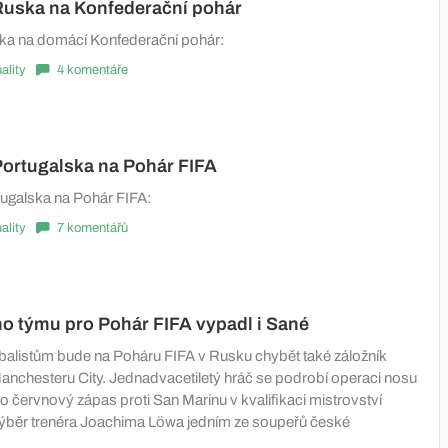
uska na Konfederační pohár
a na domácí Konfederační pohár:
ality
4 komentáře
ortugalska na Pohár FIFA
ugalska na Pohár FIFA:
ality
7 komentářů
o týmu pro Pohár FIFA vypadl i Sané
listům bude na Poháru FIFA v Rusku chybět také záložník
anchesteru City. Jednadvacetiletý hráč se podrobí operaci nosu
 o červnový zápas proti San Marinu v kvalifikaci mistrovství
e výběr trenéra Joachima Löwa jedním ze soupeřů české