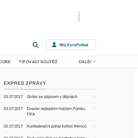
Můj EuroFotbal
CORE
TIPOVACÍ SOUTĚŽ
DALŠÍ
EXPRES ZPRÁVY
03.07.2017
Ginter se zápisem v dějinách
03.07.2017
Draxler nejlepším hráčem Poháru
FIFA
02.07.2017
Konfederační pohár kořistí Němců