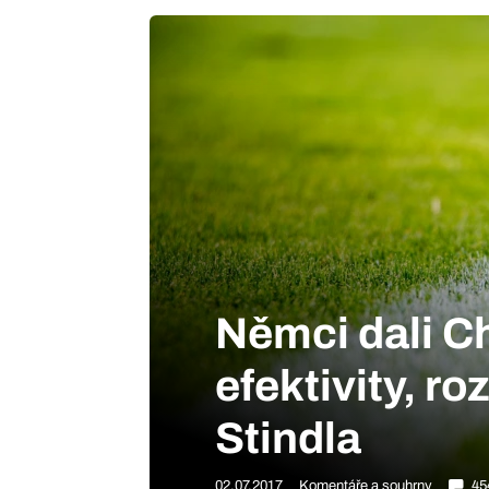
Němci dali Ch
efektivity, ro
Stindla
02.07.2017
Komentáře a souhrny
45