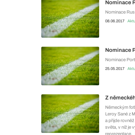
Nominace R
Nominace Rusk
08.06.2017
Aktu
Nominace P
Nominace Port
25.05.2017
Aktu
Z německéh
Německým fotba
Leroy Sané z M
a přijde rovněž
světa, v níž j
reprezentace.