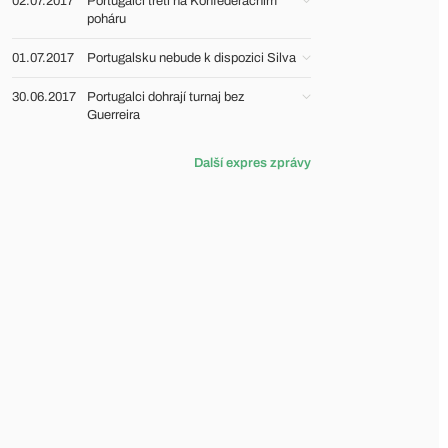
02.07.2017
Portugalci třetí na Konfederačním
poháru
01.07.2017
Portugalsku nebude k dispozici Silva
30.06.2017
Portugalci dohrají turnaj bez
Guerreira
Další expres zprávy