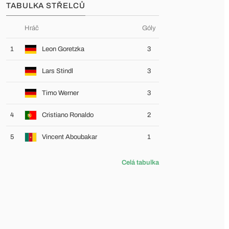
TABULKA STŘELCŮ
Hráč
Góly
1
Leon Goretzka
3
Lars Stindl
3
Timo Werner
3
4
Cristiano Ronaldo
2
5
Vincent Aboubakar
1
Celá tabulka