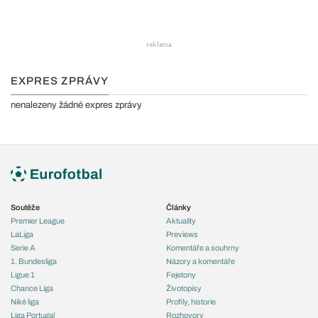
EXPRES ZPRÁVY
nenalezeny žádné expres zprávy
Soutěže
Články
Premier League
Aktuality
LaLiga
Previews
Serie A
Komentáře a souhrny
1. Bundesliga
Názory a komentáře
Ligue 1
Fejetony
Chance Liga
Životopisy
Niké liga
Profily, historie
Liga Portugal
Rozhovory