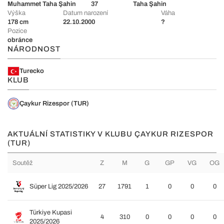
Muhammet Taha Şahin
37
Taha Şahin
Výška
Datum narození
Váha
178 cm
22.10.2000
?
Pozice
obránce
NÁRODNOST
Turecko
KLUB
Çaykur Rizespor (TUR)
AKTUÁLNÍ STATISTIKY V KLUBU ÇAYKUR RIZESPOR
(TUR)
Soutěž
Z
M
G
GP
VG
OG
Süper Lig 2025/2026
27
1791
1
0
0
0
Türkiye Kupasi
4
310
0
0
0
0
2025/2026