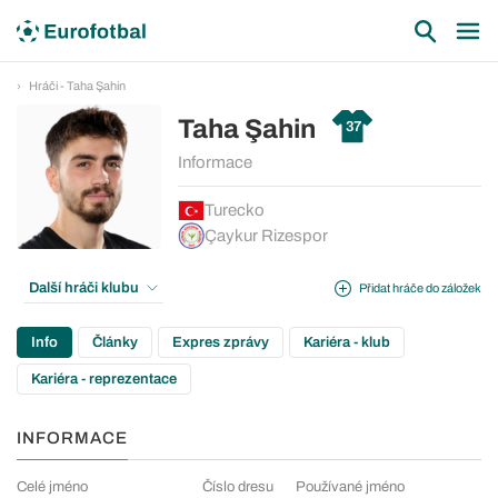
Hráči - Taha Şahin
Taha Şahin
37
Informace
Turecko
Çaykur Rizespor
Další hráči klubu
Přidat hráče do záložek
Info
Články
Expres zprávy
Kariéra - klub
Kariéra - reprezentace
INFORMACE
Celé jméno
Číslo dresu
Používané jméno