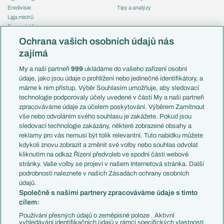
Eredivisie
Tipy a analýzy
Liga mistrů
Evropská liga
Reprezentace
Konferenční liga
Česko
Ochrana vašich osobních údajů nás
Mistrovství světa
Slovensko
zajímá
Liga národů
Anglie
Francie
My a naši partneři
999
ukládáme do vašeho zařízení osobní
Témata
Itálie
údaje, jako jsou údaje o prohlížení nebo jedinečné identifikátory, a
Představení týmů MS
Německo
máme k nim přístup. Výběr Souhlasím umožňuje, aby sledovací
EuroSkauting
Španělsko
technologie podporovaly účely uvedené v části My a naši partneři
PL v kostce
Argentina
zpracováváme údaje za účelem poskytování. Výběrem Zamítnout
Evropské koeficienty
Brazílie
vše nebo odvoláním svého souhlasu je zakážete. Pokud jsou
Přestupy
sledovací technologie zakázány, některé zobrazené obsahy a
Přestupové spekulace
reklamy pro vás nemusí být tolik relevantní. Tuto nabídku můžete
Přestupy
Zranění
kdykoli znovu zobrazit a změnit své volby nebo souhlas odvolat
Zápasy
kliknutím na odkaz Řízení předvoleb ve spodní části webové
Livescore
stránky. Vaše volby se projeví v našem Internetová stránka. Další
Kluby
Tipovací soutěž
podrobnosti naleznete v našich Zásadách ochrany osobních
Arsenal FC
Fotbal TV
údajů.
Chelsea FC
Společně s našimi partnery zpracováváme údaje s tímto
Manchester United
cílem:
AC Milán
Juventus FC
Používání přesných údajů o zeměpisné poloze . Aktivní
Bayern Mnichov
vyhledávání identifikačních údajů v rámci specifických vlastností