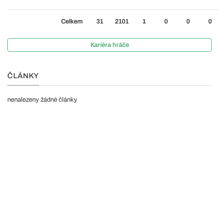
Celkem
31
2101
1
0
0
0
Kariéra hráče
ČLÁNKY
nenalezeny žádné články