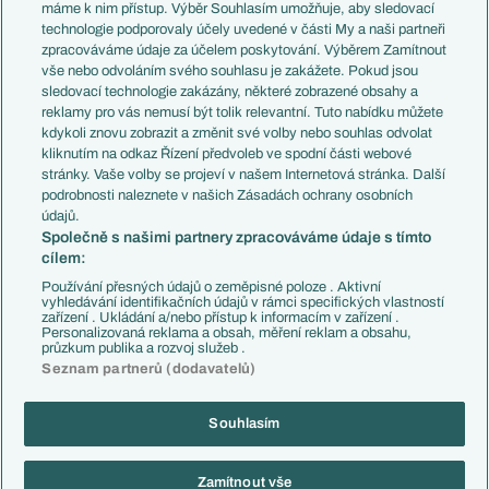
Představení týmů MS
Německo
máme k nim přístup. Výběr Souhlasím umožňuje, aby sledovací
EuroSkauting
Španělsko
technologie podporovaly účely uvedené v části My a naši partneři
PL v kostce
Argentina
zpracováváme údaje za účelem poskytování. Výběrem Zamítnout
Evropské koeficienty
Brazílie
vše nebo odvoláním svého souhlasu je zakážete. Pokud jsou
Přestupy
sledovací technologie zakázány, některé zobrazené obsahy a
Přestupové spekulace
reklamy pro vás nemusí být tolik relevantní. Tuto nabídku můžete
Přestupy
Zranění
kdykoli znovu zobrazit a změnit své volby nebo souhlas odvolat
Zápasy
kliknutím na odkaz Řízení předvoleb ve spodní části webové
Livescore
stránky. Vaše volby se projeví v našem Internetová stránka. Další
Kluby
Tipovací soutěž
podrobnosti naleznete v našich Zásadách ochrany osobních
Arsenal FC
Fotbal TV
údajů.
Chelsea FC
Společně s našimi partnery zpracováváme údaje s tímto
Manchester United
cílem:
AC Milán
Juventus FC
Používání přesných údajů o zeměpisné poloze . Aktivní
Bayern Mnichov
vyhledávání identifikačních údajů v rámci specifických vlastností
zařízení . Ukládání a/nebo přístup k informacím v zařízení .
FC Barcelona
Personalizovaná reklama a obsah, měření reklam a obsahu,
Real Madrid
průzkum publika a rozvoj služeb .
Seznam partnerů (dodavatelů)
Souhlasím
Copyright © 2001-2026 EuroFotbal.cz. Využíváme zpravodajství ČTK.
RSS
Podmínky užití
Informace o zpracování osobních údajů
Zamítnout vše