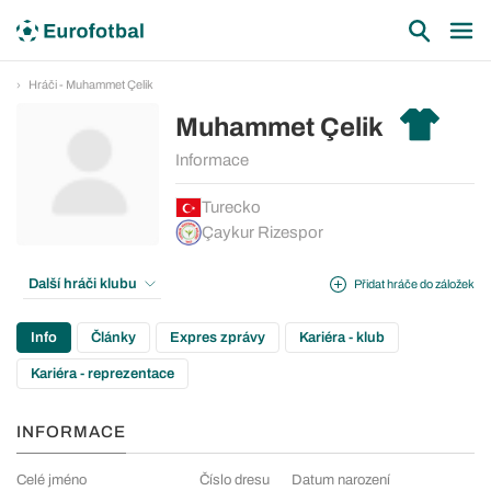
Hráči - Muhammet Çelik
Muhammet Çelik
Informace
Turecko
Çaykur Rizespor
Další hráči klubu
Přidat hráče do záložek
Info
Články
Expres zprávy
Kariéra - klub
Kariéra - reprezentace
INFORMACE
Celé jméno
Číslo dresu
Datum narození