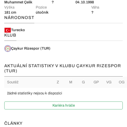
Muhammet Çelik
?
04.10.1998
Výška
Pozice
Váha
181 cm
útočník
?
NÁRODNOST
Turecko
KLUB
Çaykur Rizespor (TUR)
AKTUÁLNÍ STATISTIKY V KLUBU ÇAYKUR RIZESPOR
(TUR)
Soutěž
Z
M
G
GP
VG
OG
žádné statistiky nejsou k dispozici
Kariéra hráče
ČLÁNKY