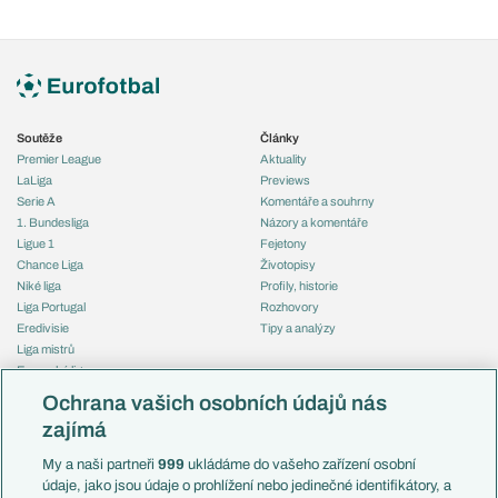
Soutěže
Články
Premier League
Aktuality
LaLiga
Previews
Serie A
Komentáře a souhrny
1. Bundesliga
Názory a komentáře
Ligue 1
Fejetony
Chance Liga
Životopisy
Niké liga
Profily, historie
Liga Portugal
Rozhovory
Eredivisie
Tipy a analýzy
Liga mistrů
Evropská liga
Reprezentace
Konferenční liga
Česko
Ochrana vašich osobních údajů nás
Mistrovství světa
Slovensko
zajímá
Liga národů
Anglie
Francie
My a naši partneři
999
ukládáme do vašeho zařízení osobní
Témata
Itálie
údaje, jako jsou údaje o prohlížení nebo jedinečné identifikátory, a