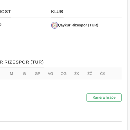
NOST
KLUB
o
Çaykur Rizespor (TUR)
UR RIZESPOR (TUR)
M
G
GP
VG
OG
ŽK
ŽČ
ČK
Kariéra hráče