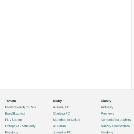
Témata
Kluby
Články
Představení týmů MS
Arsenal FC
Aktuality
EuroSkauting
Chelsea FC
Previews
PL v kostce
Manchester United
Komentáře a souhrny
Evropské koeficienty
AC Milán
Názory a komentáře
Přestupy
Juventus FC
Fejetony