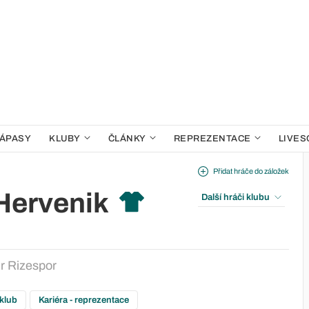
ÁPASY
KLUBY
ČLÁNKY
REPREZENTACE
LIVES
Přidat hráče do záložek
Hervenik
Další hráči klubu
r Rizespor
 klub
Kariéra - reprezentace