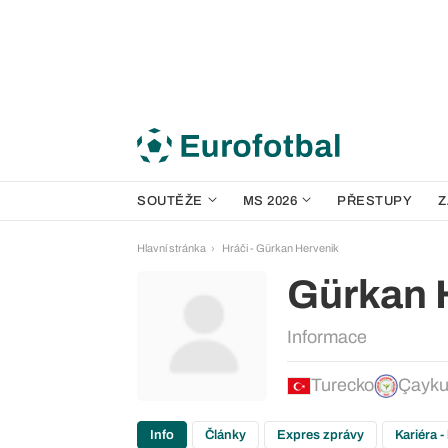
SOUTĚŽE
MS 2026
PŘESTUPY
Z
Hlavní stránka
Hráči - Gürkan Hervenik
Gürkan 
Informace
Turecko
Çayku
Info
Články
Expres zprávy
Kariéra -