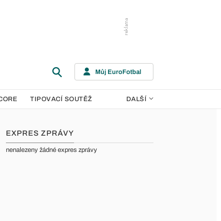
Můj EuroFotbal
CORE
TIPOVACÍ SOUTĚŽ
DALŠÍ
EXPRES ZPRÁVY
nenalezeny žádné expres zprávy