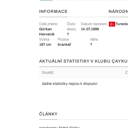
INFORMACE
NÁROD
Celé jméno
Číslo
Datum narození
Tureck
Gürkan
dresu
14.07.1998
Hervenik
?
Výška
Pozice
Váha
187 cm
brankář
?
AKTUÁLNÍ STATISTIKY V KLUBU ÇAYK
Soutěž
Z
žádné statistiky nejsou k dispozici
ČLÁNKY