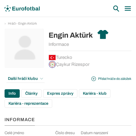
Hráči - Engin Aktürk
Engin Aktürk
Informace
Turecko
Çaykur Rizespor
Další hráči klubu
Přidat hráče do záložek
Info
Články
Expres zprávy
Kariéra - klub
Kariéra - reprezentace
INFORMACE
Celé jméno
Číslo dresu
Datum narození