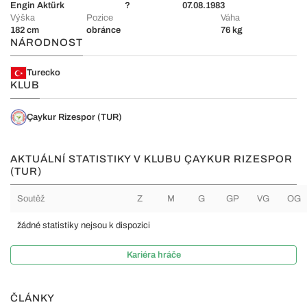
Engin Aktürk
?
07.08.1983
Výška
Pozice
Váha
182 cm
obránce
76 kg
NÁRODNOST
Turecko
KLUB
Çaykur Rizespor (TUR)
AKTUÁLNÍ STATISTIKY V KLUBU ÇAYKUR RIZESPOR
(TUR)
Soutěž
Z
M
G
GP
VG
OG
žádné statistiky nejsou k dispozici
Kariéra hráče
ČLÁNKY