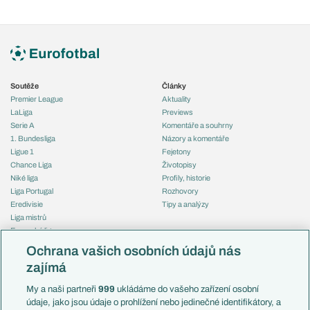
Soutěže
Články
Premier League
Aktuality
LaLiga
Previews
Serie A
Komentáře a souhrny
1. Bundesliga
Názory a komentáře
Ligue 1
Fejetony
Chance Liga
Životopisy
Niké liga
Profily, historie
Liga Portugal
Rozhovory
Eredivisie
Tipy a analýzy
Liga mistrů
Evropská liga
Reprezentace
Konferenční liga
Česko
Ochrana vašich osobních údajů nás
Mistrovství světa
Slovensko
zajímá
Liga národů
Anglie
Francie
My a naši partneři
999
ukládáme do vašeho zařízení osobní
Témata
Itálie
údaje, jako jsou údaje o prohlížení nebo jedinečné identifikátory, a