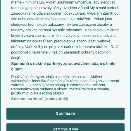
Představení týmů MS
Německo
máme k nim přístup. Výběr Souhlasím umožňuje, aby sledovací
EuroSkauting
Španělsko
technologie podporovaly účely uvedené v části My a naši partneři
PL v kostce
Argentina
zpracováváme údaje za účelem poskytování. Výběrem Zamítnout
Evropské koeficienty
Brazílie
vše nebo odvoláním svého souhlasu je zakážete. Pokud jsou
Přestupy
sledovací technologie zakázány, některé zobrazené obsahy a
Přestupové spekulace
reklamy pro vás nemusí být tolik relevantní. Tuto nabídku můžete
Přestupy
Zranění
kdykoli znovu zobrazit a změnit své volby nebo souhlas odvolat
Zápasy
kliknutím na odkaz Řízení předvoleb ve spodní části webové
Livescore
stránky. Vaše volby se projeví v našem Internetová stránka. Další
Kluby
Tipovací soutěž
podrobnosti naleznete v našich Zásadách ochrany osobních
Arsenal FC
Fotbal TV
údajů.
Chelsea FC
Společně s našimi partnery zpracováváme údaje s tímto
Manchester United
cílem:
AC Milán
Juventus FC
Používání přesných údajů o zeměpisné poloze . Aktivní
Bayern Mnichov
vyhledávání identifikačních údajů v rámci specifických vlastností
zařízení . Ukládání a/nebo přístup k informacím v zařízení .
FC Barcelona
Personalizovaná reklama a obsah, měření reklam a obsahu,
Real Madrid
průzkum publika a rozvoj služeb .
Seznam partnerů (dodavatelů)
Souhlasím
Copyright © 2001-2026 EuroFotbal.cz. Využíváme zpravodajství ČTK.
RSS
Podmínky užití
Informace o zpracování osobních údajů
Zamítnout vše