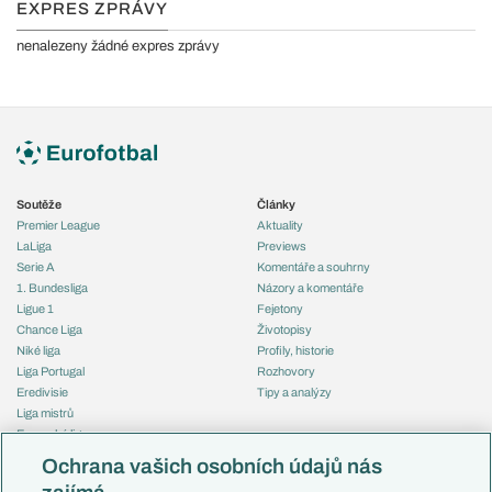
EXPRES ZPRÁVY
nenalezeny žádné expres zprávy
Soutěže
Články
Premier League
Aktuality
LaLiga
Previews
Serie A
Komentáře a souhrny
1. Bundesliga
Názory a komentáře
Ligue 1
Fejetony
Chance Liga
Životopisy
Niké liga
Profily, historie
Liga Portugal
Rozhovory
Eredivisie
Tipy a analýzy
Liga mistrů
Evropská liga
Reprezentace
Konferenční liga
Česko
Ochrana vašich osobních údajů nás
Mistrovství světa
Slovensko