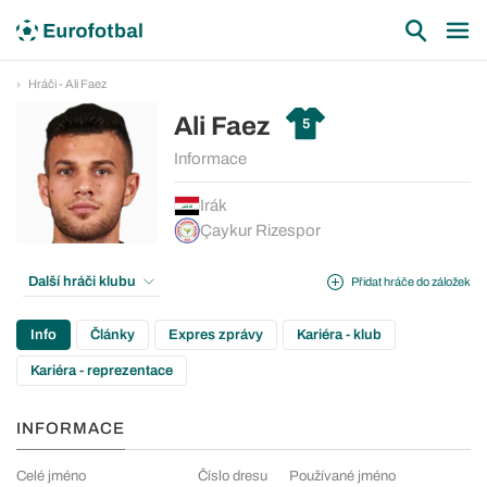
Hráči - Ali Faez
Ali Faez
5
Informace
Irák
Çaykur Rizespor
Další hráči klubu
Přidat hráče do záložek
Info
Články
Expres zprávy
Kariéra - klub
Kariéra - reprezentace
INFORMACE
Celé jméno
Číslo dresu
Používané jméno