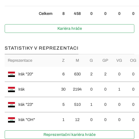
Celkem
8
458
0
0
0
0
Kariéra hráče
STATISTIKY V REPREZENTACI
Reprezentace
Z
M
G
GP
VG
OG
Irák "20"
6
630
2
2
0
0
Irák
30
2194
0
0
1
0
Irák "23"
5
510
1
0
0
0
Irák "OH"
1
12
0
0
0
0
Reprezentační kariéra hráče