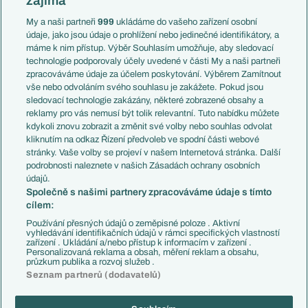
zajímá
Liga národů
Anglie
Francie
My a naši partneři
999
ukládáme do vašeho zařízení osobní
Témata
Itálie
údaje, jako jsou údaje o prohlížení nebo jedinečné identifikátory, a
Představení týmů MS
Německo
máme k nim přístup. Výběr Souhlasím umožňuje, aby sledovací
EuroSkauting
Španělsko
technologie podporovaly účely uvedené v části My a naši partneři
PL v kostce
Argentina
zpracováváme údaje za účelem poskytování. Výběrem Zamítnout
Evropské koeficienty
Brazílie
vše nebo odvoláním svého souhlasu je zakážete. Pokud jsou
Přestupy
sledovací technologie zakázány, některé zobrazené obsahy a
Přestupové spekulace
reklamy pro vás nemusí být tolik relevantní. Tuto nabídku můžete
Přestupy
Zranění
kdykoli znovu zobrazit a změnit své volby nebo souhlas odvolat
Zápasy
kliknutím na odkaz Řízení předvoleb ve spodní části webové
Livescore
stránky. Vaše volby se projeví v našem Internetová stránka. Další
Kluby
Tipovací soutěž
podrobnosti naleznete v našich Zásadách ochrany osobních
Arsenal FC
Fotbal TV
údajů.
Chelsea FC
Společně s našimi partnery zpracováváme údaje s tímto
Manchester United
cílem:
AC Milán
Juventus FC
Používání přesných údajů o zeměpisné poloze . Aktivní
Bayern Mnichov
vyhledávání identifikačních údajů v rámci specifických vlastností
zařízení . Ukládání a/nebo přístup k informacím v zařízení .
FC Barcelona
Personalizovaná reklama a obsah, měření reklam a obsahu,
Real Madrid
průzkum publika a rozvoj služeb .
Seznam partnerů (dodavatelů)