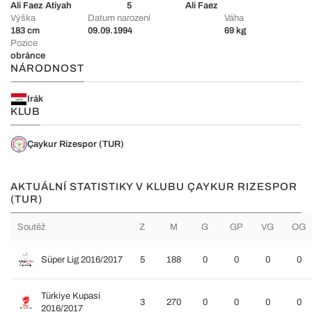
Ali Faez Atiyah
5
Ali Faez
Výška
Datum narození
Váha
183 cm
09.09.1994
69 kg
Pozice
obránce
NÁRODNOST
Irák
KLUB
Çaykur Rizespor (TUR)
AKTUÁLNÍ STATISTIKY V KLUBU ÇAYKUR RIZESPOR
(TUR)
Soutěž
Z
M
G
GP
VG
OG
Süper Lig 2016/2017
5
188
0
0
0
0
Türkiye Kupasi
3
270
0
0
0
0
2016/2017