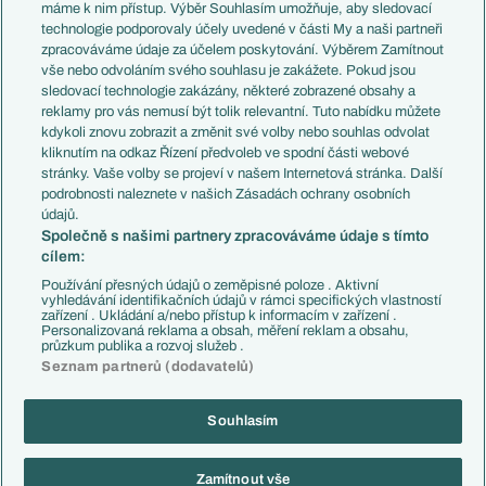
Představení týmů MS
Německo
máme k nim přístup. Výběr Souhlasím umožňuje, aby sledovací
EuroSkauting
Španělsko
technologie podporovaly účely uvedené v části My a naši partneři
PL v kostce
Argentina
zpracováváme údaje za účelem poskytování. Výběrem Zamítnout
Evropské koeficienty
Brazílie
vše nebo odvoláním svého souhlasu je zakážete. Pokud jsou
Přestupy
sledovací technologie zakázány, některé zobrazené obsahy a
Přestupové spekulace
reklamy pro vás nemusí být tolik relevantní. Tuto nabídku můžete
Přestupy
Zranění
kdykoli znovu zobrazit a změnit své volby nebo souhlas odvolat
Zápasy
kliknutím na odkaz Řízení předvoleb ve spodní části webové
Livescore
stránky. Vaše volby se projeví v našem Internetová stránka. Další
Kluby
Tipovací soutěž
podrobnosti naleznete v našich Zásadách ochrany osobních
Arsenal FC
Fotbal TV
údajů.
Chelsea FC
Společně s našimi partnery zpracováváme údaje s tímto
Manchester United
cílem:
AC Milán
Juventus FC
Používání přesných údajů o zeměpisné poloze . Aktivní
Bayern Mnichov
vyhledávání identifikačních údajů v rámci specifických vlastností
zařízení . Ukládání a/nebo přístup k informacím v zařízení .
FC Barcelona
Personalizovaná reklama a obsah, měření reklam a obsahu,
Real Madrid
průzkum publika a rozvoj služeb .
Seznam partnerů (dodavatelů)
Souhlasím
Copyright © 2001-2026 EuroFotbal.cz. Využíváme zpravodajství ČTK.
RSS
Podmínky užití
Informace o zpracování osobních údajů
Zamítnout vše