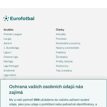
Soutěže
Články
Premier League
Aktuality
LaLiga
Previews
Serie A
Komentáře a souhrny
1. Bundesliga
Názory a komentáře
Ligue 1
Fejetony
Chance Liga
Životopisy
Niké liga
Profily, historie
Liga Portugal
Rozhovory
Eredivisie
Tipy a analýzy
Liga mistrů
Evropská liga
Reprezentace
Konferenční liga
Česko
Ochrana vašich osobních údajů nás
Mistrovství světa
Slovensko
zajímá
Liga národů
Anglie
Francie
My a naši partneři
999
ukládáme do vašeho zařízení osobní
Témata
Itálie
údaje, jako jsou údaje o prohlížení nebo jedinečné identifikátory, a