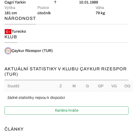
Cagri Yarkin
?
10.01.1989
Výška
Pozice
Váha
181 cm
útočník
79 kg
NÁRODNOST
Turecko
KLUB
Çaykur Rizespor (TUR)
AKTUÁLNÍ STATISTIKY V KLUBU ÇAYKUR RIZESPOR
(TUR)
Soutěž
Z
M
G
GP
VG
OG
žádné statistiky nejsou k dispozici
Kariéra hráče
ČLÁNKY