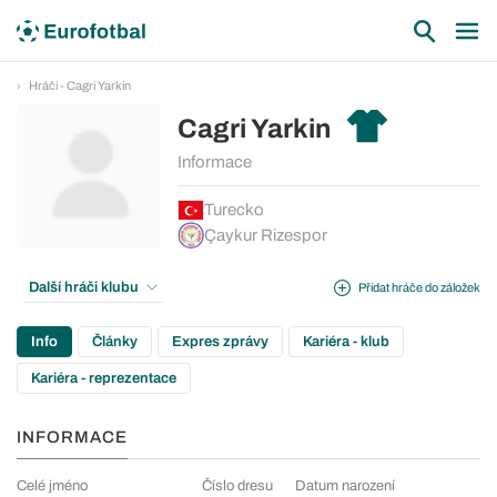
Hráči - Cagri Yarkin
Cagri Yarkin
Informace
Turecko
Çaykur Rizespor
Další hráči klubu
Přidat hráče do záložek
Info
Články
Expres zprávy
Kariéra - klub
Kariéra - reprezentace
INFORMACE
Celé jméno
Číslo dresu
Datum narození