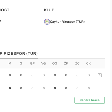
NOST
KLUB
o
Çaykur Rizespor (TUR)
UR RIZESPOR (TUR)
M
G
GP
VG
OG
ŽK
ŽČ
ČK
6
0
0
0
0
0
0
0
6
0
0
0
0
0
0
0
Kariéra hráče