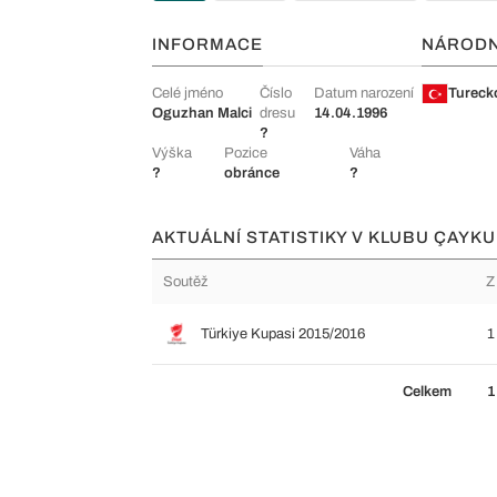
INFORMACE
NÁROD
Celé jméno
Číslo
Datum narození
Tureck
Oguzhan Malci
dresu
14.04.1996
?
Výška
Pozice
Váha
?
obránce
?
AKTUÁLNÍ STATISTIKY V KLUBU ÇAYK
Soutěž
Z
Türkiye Kupasi 2015/2016
1
Celkem
1