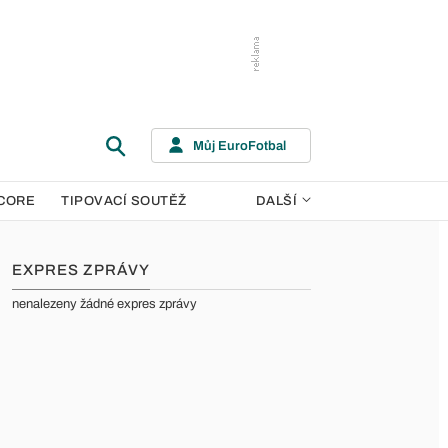
Můj EuroFotbal
CORE
TIPOVACÍ SOUTĚŽ
DALŠÍ
EXPRES ZPRÁVY
nenalezeny žádné expres zprávy