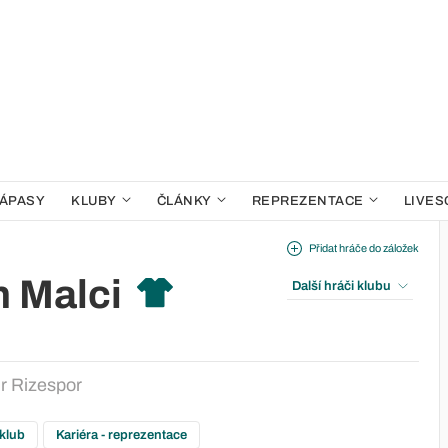
ÁPASY
KLUBY
ČLÁNKY
REPREZENTACE
LIVES
Přidat hráče do záložek
 Malci
Další hráči klubu
r Rizespor
 klub
Kariéra - reprezentace