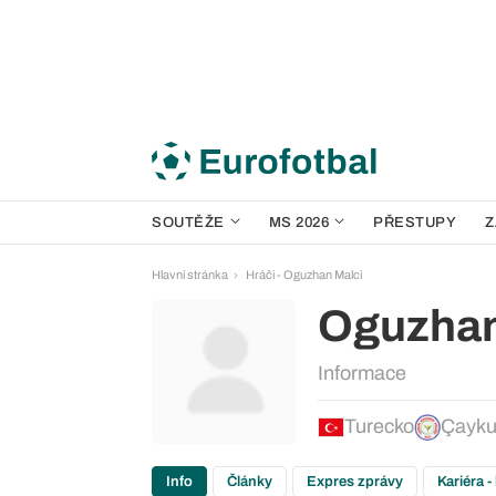
SOUTĚŽE
MS 2026
PŘESTUPY
Z
Hlavní stránka
Hráči - Oguzhan Malci
Oguzhan
Informace
Turecko
Çayku
Info
Články
Expres zprávy
Kariéra -