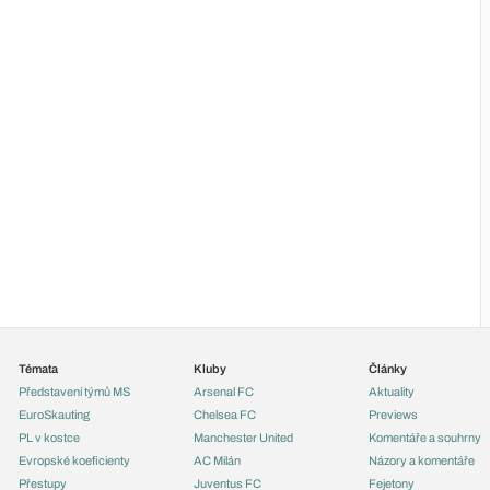
Témata
Kluby
Články
Představení týmů MS
Arsenal FC
Aktuality
EuroSkauting
Chelsea FC
Previews
PL v kostce
Manchester United
Komentáře a souhrny
Evropské koeficienty
AC Milán
Názory a komentáře
Přestupy
Juventus FC
Fejetony