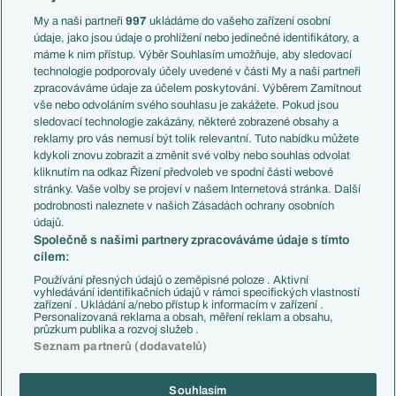
Anglie
Francie
My a naši partneři
997
ukládáme do vašeho zařízení osobní
Témata
Itálie
údaje, jako jsou údaje o prohlížení nebo jedinečné identifikátory, a
Představení týmů MS
Německo
máme k nim přístup. Výběr Souhlasím umožňuje, aby sledovací
EuroSkauting
Španělsko
technologie podporovaly účely uvedené v části My a naši partneři
PL v kostce
Argentina
zpracováváme údaje za účelem poskytování. Výběrem Zamítnout
Evropské koeficienty
Brazílie
vše nebo odvoláním svého souhlasu je zakážete. Pokud jsou
Přestupy
sledovací technologie zakázány, některé zobrazené obsahy a
Přestupové spekulace
reklamy pro vás nemusí být tolik relevantní. Tuto nabídku můžete
Přestupy
Zranění
kdykoli znovu zobrazit a změnit své volby nebo souhlas odvolat
Zápasy
kliknutím na odkaz Řízení předvoleb ve spodní části webové
Livescore
stránky. Vaše volby se projeví v našem Internetová stránka. Další
Kluby
Tipovací soutěž
podrobnosti naleznete v našich Zásadách ochrany osobních
Arsenal FC
Fotbal TV
údajů.
Chelsea FC
Společně s našimi partnery zpracováváme údaje s tímto
Manchester United
cílem:
AC Milán
Juventus FC
Používání přesných údajů o zeměpisné poloze . Aktivní
Bayern Mnichov
vyhledávání identifikačních údajů v rámci specifických vlastností
zařízení . Ukládání a/nebo přístup k informacím v zařízení .
FC Barcelona
Personalizovaná reklama a obsah, měření reklam a obsahu,
Real Madrid
průzkum publika a rozvoj služeb .
Seznam partnerů (dodavatelů)
Souhlasím