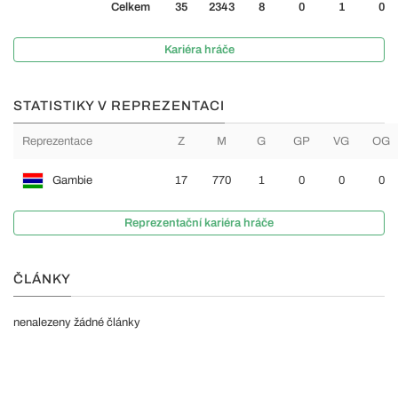
Celkem
35
2343
8
0
1
0
Kariéra hráče
STATISTIKY V REPREZENTACI
Reprezentace
Z
M
G
GP
VG
OG
Gambie
17
770
1
0
0
0
Reprezentační kariéra hráče
ČLÁNKY
nenalezeny žádné články