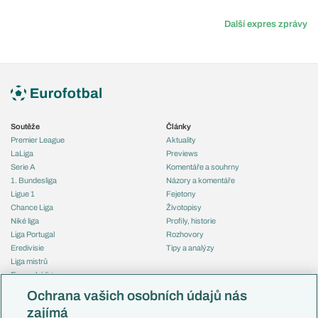
Další expres zprávy
Soutěže
Články
Premier League
Aktuality
LaLiga
Previews
Serie A
Komentáře a souhrny
1. Bundesliga
Názory a komentáře
Ligue 1
Fejetony
Chance Liga
Životopisy
Niké liga
Profily, historie
Liga Portugal
Rozhovory
Eredivisie
Tipy a analýzy
Liga mistrů
Evropská liga
Reprezentace
Konferenční liga
Česko
Ochrana vašich osobních údajů nás
Mistrovství světa
Slovensko
zajímá
Liga národů