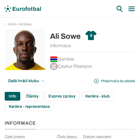
Hráči - Ali Sowe
Ali Sowe
9
Informace
Gambie
Çaykur Rizespor
Další hráči klubu
Přidat hráče do záložek
Info
Články
Expres zprávy
Kariéra - klub
Kariéra - reprezentace
INFORMACE
Celé jméno
Číslo dresu
Datum narození