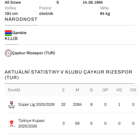
Ali Sowe
9
14.06.1994
Výška
Pozice
Váha
191 cm
útočník
84 kg
NÁRODNOST
Gambie
KLUB
Çaykur Rizespor (TUR)
AKTUÁLNÍ STATISTIKY V KLUBU ÇAYKUR RIZESPOR
(TUR)
Soutěž
Z
M
G
GP
VG
OG
Süper Lig 2025/2026
32
2284
8
0
1
0
Türkiye Kupasi
3
59
0
0
0
0
2025/2026