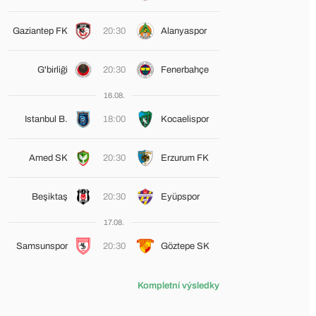
Gaziantep FK
20:30
Alanyaspor
G'birliği
20:30
Fenerbahçe
16.08.
Istanbul B.
18:00
Kocaelispor
Amed SK
20:30
Erzurum FK
Beşiktaş
20:30
Eyüpspor
17.08.
Samsunspor
20:30
Göztepe SK
Kompletní výsledky