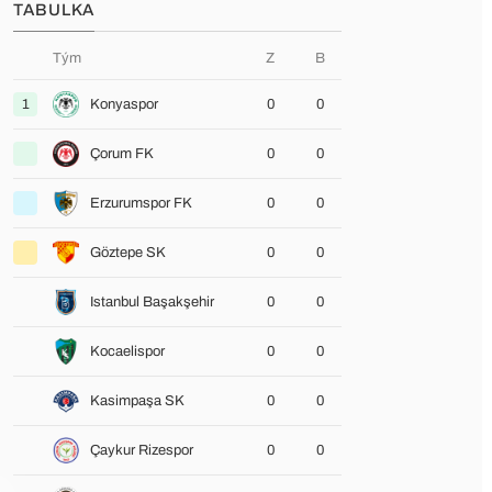
TABULKA
Tým
Z
B
1
Konyaspor
0
0
Çorum FK
0
0
Erzurumspor FK
0
0
Göztepe SK
0
0
Istanbul Başakşehir
0
0
Kocaelispor
0
0
Kasimpaşa SK
0
0
Çaykur Rizespor
0
0