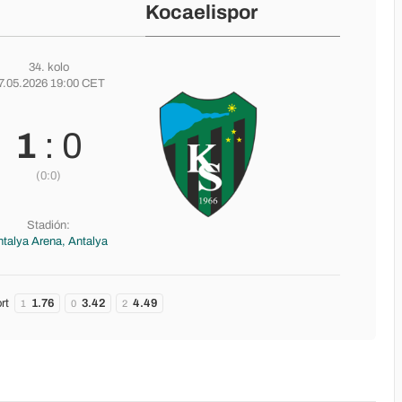
Kocaelispor
34. kolo
7.05.2026 19:00 CET
1
: 0
(0:0)
Stadión:
talya Arena, Antalya
rt
1.76
3.42
4.49
1
0
2