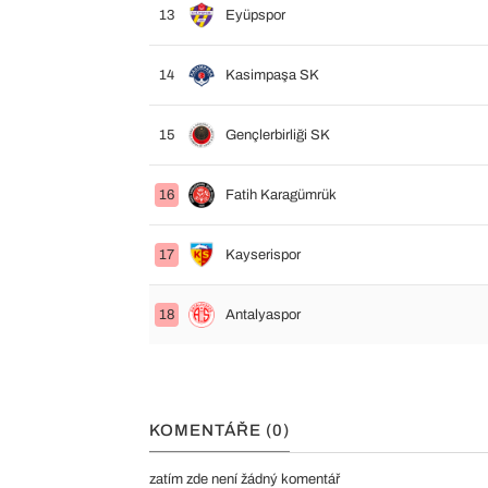
13
Eyüpspor
14
Kasimpaşa SK
15
Gençlerbirliği SK
16
Fatih Karagümrük
17
Kayserispor
18
Antalyaspor
KOMENTÁŘE (0)
zatím zde není žádný komentář