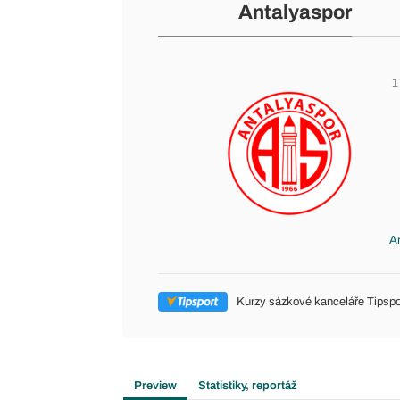
Antalyaspor
1
An
Kurzy sázkové kanceláře Tipspo
Preview
Statistiky, reportáž