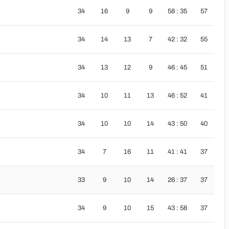
34
16
9
9
58 : 35
57
34
14
13
7
42 : 32
55
34
13
12
9
46 : 45
51
34
10
11
13
46 : 52
41
34
10
10
14
43 : 50
40
34
7
16
11
41 : 41
37
33
9
10
14
26 : 37
37
34
9
10
15
43 : 58
37