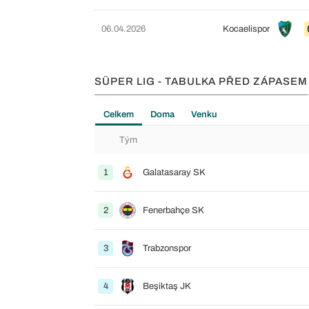
06.04.2026
Kocaelispor
SÜPER LIG - TABULKA PŘED ZÁPASEM
Celkem
Doma
Venku
Tým
1
Galatasaray SK
2
Fenerbahçe SK
3
Trabzonspor
4
Beşiktaş JK