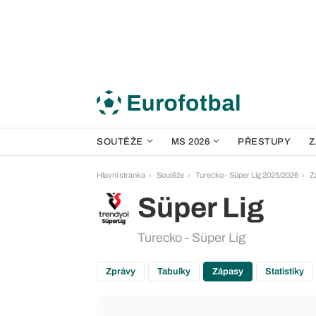
SOUTĚŽE
MS 2026
PŘESTUPY
Z
Hlavní stránka
Soutěže
Turecko - Süper Lig 2025/2026
Z
Süper Lig
Turecko - Süper Lig
Zprávy
Tabulky
Zápasy
Statistiky