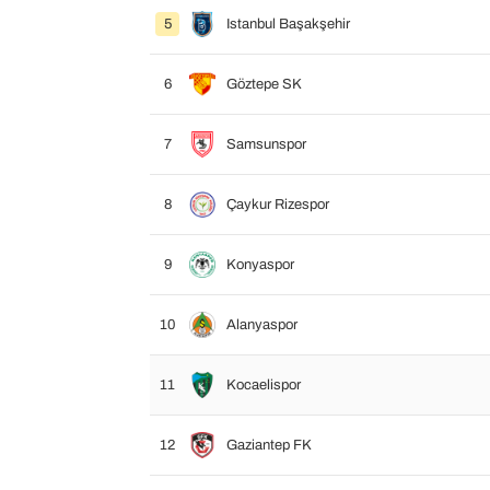
5
Istanbul Başakşehir
6
Göztepe SK
7
Samsunspor
8
Çaykur Rizespor
9
Konyaspor
10
Alanyaspor
11
Kocaelispor
12
Gaziantep FK