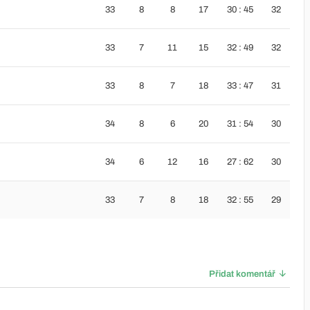
33
8
8
17
30 : 45
32
33
7
11
15
32 : 49
32
33
8
7
18
33 : 47
31
34
8
6
20
31 : 54
30
34
6
12
16
27 : 62
30
33
7
8
18
32 : 55
29
Přidat komentář