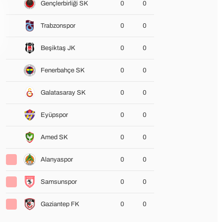
Gençlerbirliği SK
0
0
Trabzonspor
0
0
Beşiktaş JK
0
0
Fenerbahçe SK
0
0
Galatasaray SK
0
0
Eyüpspor
0
0
Amed SK
0
0
Alanyaspor
0
0
Samsunspor
0
0
Gaziantep FK
0
0