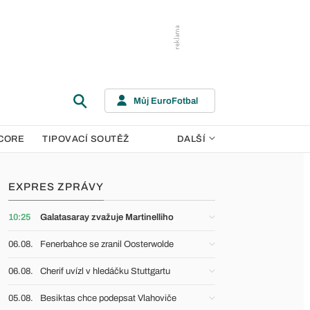
Můj EuroFotbal
CORE
TIPOVACÍ SOUTĚŽ
DALŠÍ
EXPRES ZPRÁVY
10:25
Galatasaray zvažuje Martinelliho
06.08.
Fenerbahce se zranil Oosterwolde
06.08.
Cherif uvízl v hledáčku Stuttgartu
05.08.
Besiktas chce podepsat Vlahoviče