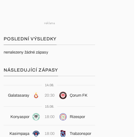
POSLEDNÍ VÝSLEDKY
nenalezeny žádné zápasy
NÁSLEDUJÍCÍ ZÁPASY
14.08.
Galatasaray
20:30
Çorum FK
15.08.
Konyaspor
18:00
Rizespor
Kasimpaşa
18:00
Trabzonspor