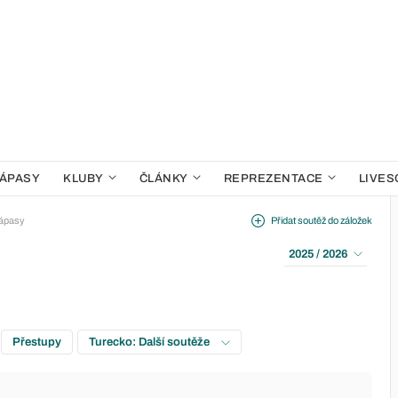
ÁPASY
KLUBY
ČLÁNKY
REPREZENTACE
LIVES
ápasy
Přidat soutěž do záložek
2025 / 2026
Přestupy
Turecko: Další soutěže