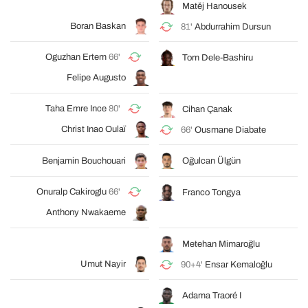
Matěj Hanousek
Boran Baskan
81'
Abdurrahim Dursun
Oguzhan Ertem
66'
Tom Dele-Bashiru
Felipe Augusto
Taha Emre Ince
80'
Cihan Çanak
Christ Inao Oulaï
66'
Ousmane Diabate
Benjamin Bouchouari
Oğulcan Ülgün
Onuralp Cakiroglu
66'
Franco Tongya
Anthony Nwakaeme
Metehan Mimaroğlu
Umut Nayir
90+4'
Ensar Kemaloğlu
Adama Traoré I