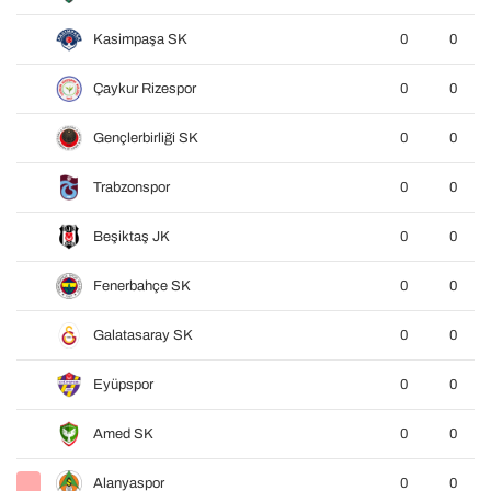
Kasimpaşa SK
0
0
Çaykur Rizespor
0
0
Gençlerbirliği SK
0
0
Trabzonspor
0
0
Beşiktaş JK
0
0
Fenerbahçe SK
0
0
Galatasaray SK
0
0
Eyüpspor
0
0
Amed SK
0
0
Alanyaspor
0
0