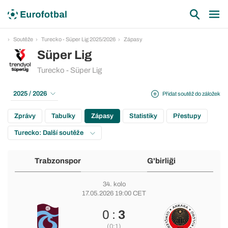
Soutěže
Turecko - Süper Lig 2025/2026
Zápasy
Süper Lig
Turecko - Süper Lig
2025 / 2026
Přidat soutěž do záložek
Zprávy
Tabulky
Zápasy
Statistiky
Přestupy
Turecko: Další soutěže
Trabzonspor
G'birliği
34. kolo
17.05.2026 19:00 CET
0 :
3
(0:1)