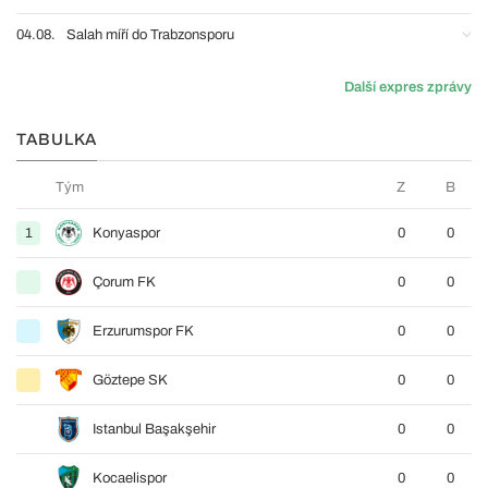
04.08.
Salah míří do Trabzonsporu
Další expres zprávy
TABULKA
Tým
Z
B
1
Konyaspor
0
0
Çorum FK
0
0
Erzurumspor FK
0
0
Göztepe SK
0
0
Istanbul Başakşehir
0
0
Kocaelispor
0
0