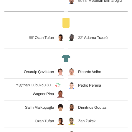
90+3'
Metehan Mimaroğlu
89'
Ozan Tufan
32'
Adama Traoré I
Onuralp Çevikkan
Ricardo Velho
Yigithan Cubukcu
80'
Pedro Pereira
Wagner Pina
Salih Malkoçoğlu
Dimitrios Goutas
Ozan Tufan
Žan Žužek