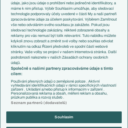
Témata
Itálie
údaje, jako jsou údaje o prohlížení nebo jedinečné identifikátory, a
Představení týmů MS
Německo
máme k nim přístup. Výběr Souhlasím umožňuje, aby sledovací
EuroSkauting
Španělsko
technologie podporovaly účely uvedené v části My a naši partneři
PL v kostce
Argentina
zpracováváme údaje za účelem poskytování. Výběrem Zamítnout
Evropské koeficienty
Brazílie
vše nebo odvoláním svého souhlasu je zakážete. Pokud jsou
Přestupy
sledovací technologie zakázány, některé zobrazené obsahy a
Přestupové spekulace
reklamy pro vás nemusí být tolik relevantní. Tuto nabídku můžete
Přestupy
Zranění
kdykoli znovu zobrazit a změnit své volby nebo souhlas odvolat
Zápasy
kliknutím na odkaz Řízení předvoleb ve spodní části webové
Livescore
stránky. Vaše volby se projeví v našem Internetová stránka. Další
Kluby
Tipovací soutěž
podrobnosti naleznete v našich Zásadách ochrany osobních
Arsenal FC
Fotbal TV
údajů.
Chelsea FC
Společně s našimi partnery zpracováváme údaje s tímto
Manchester United
cílem:
AC Milán
Juventus FC
Používání přesných údajů o zeměpisné poloze . Aktivní
Bayern Mnichov
vyhledávání identifikačních údajů v rámci specifických vlastností
zařízení . Ukládání a/nebo přístup k informacím v zařízení .
FC Barcelona
Personalizovaná reklama a obsah, měření reklam a obsahu,
Real Madrid
průzkum publika a rozvoj služeb .
Seznam partnerů (dodavatelů)
Souhlasím
Copyright © 2001-2026 EuroFotbal.cz. Využíváme zpravodajství ČTK.