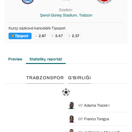
Stadión:
Şenol Güneş Stadium, Trabzon
Kurzy sázkové kanceláře Tipsport
2.67
3.47
2.37
1
0
2
Preview
Statistiky, reportáž
TRABZONSPOR
G'BIRLIĞI
45'
Adama Traoré I
88'
Franco Tongya