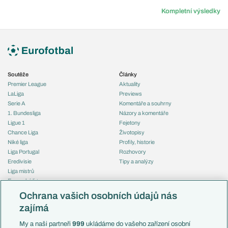
Kompletní výsledky
Soutěže
Články
Premier League
Aktuality
LaLiga
Previews
Serie A
Komentáře a souhrny
1. Bundesliga
Názory a komentáře
Ligue 1
Fejetony
Chance Liga
Životopisy
Niké liga
Profily, historie
Liga Portugal
Rozhovory
Eredivisie
Tipy a analýzy
Liga mistrů
Evropská liga
Reprezentace
Konferenční liga
Česko
Ochrana vašich osobních údajů nás
Mistrovství světa
Slovensko
zajímá
Liga národů
Anglie
Francie
My a naši partneři
999
ukládáme do vašeho zařízení osobní