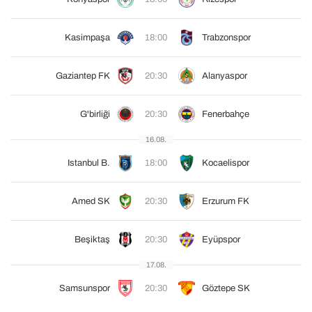
Kasimpaşa
18:00
Trabzonspor
Gaziantep FK
20:30
Alanyaspor
G'birliği
20:30
Fenerbahçe
16.08.
Istanbul B.
18:00
Kocaelispor
Amed SK
20:30
Erzurum FK
Beşiktaş
20:30
Eyüpspor
17.08.
Samsunspor
20:30
Göztepe SK