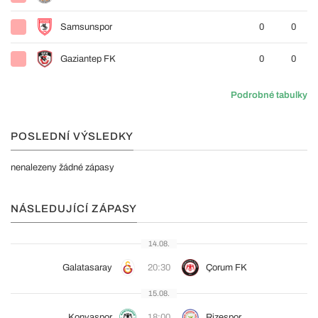
Samsunspor
0
0
Gaziantep FK
0
0
Podrobné tabulky
POSLEDNÍ VÝSLEDKY
nenalezeny žádné zápasy
NÁSLEDUJÍCÍ ZÁPASY
14.08.
Galatasaray
20:30
Çorum FK
15.08.
Konyaspor
18:00
Rizespor