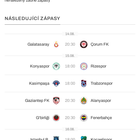
nenalezeny žádné zápasy
NÁSLEDUJÍCÍ ZÁPASY
14.08.
Galatasaray
20:30
Çorum FK
15.08.
Konyaspor
18:00
Rizespor
Kasimpaşa
18:00
Trabzonspor
Gaziantep FK
20:30
Alanyaspor
G'birliği
20:30
Fenerbahçe
16.08.
Istanbul B.
18:00
Kocaelispor