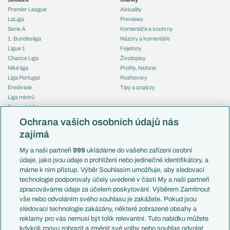
Premier League
Aktuality
LaLiga
Previews
Serie A
Komentáře a souhrny
1. Bundesliga
Názory a komentáře
Ligue 1
Fejetony
Chance Liga
Životopisy
Niké liga
Profily, historie
Liga Portugal
Rozhovory
Eredivisie
Tipy a analýzy
Liga mistrů
Evropská liga
Reprezentace
Konferenční liga
Česko
Ochrana vašich osobních údajů nás
Mistrovství světa
Slovensko
zajímá
Liga národů
Anglie
Francie
My a naši partneři
999
ukládáme do vašeho zařízení osobní
Témata
Itálie
údaje, jako jsou údaje o prohlížení nebo jedinečné identifikátory, a
Představení týmů MS
Německo
máme k nim přístup. Výběr Souhlasím umožňuje, aby sledovací
EuroSkauting
Španělsko
technologie podporovaly účely uvedené v části My a naši partneři
PL v kostce
Argentina
zpracováváme údaje za účelem poskytování. Výběrem Zamítnout
Evropské koeficienty
Brazílie
vše nebo odvoláním svého souhlasu je zakážete. Pokud jsou
Přestupy
sledovací technologie zakázány, některé zobrazené obsahy a
Přestupové spekulace
reklamy pro vás nemusí být tolik relevantní. Tuto nabídku můžete
Přestupy
Zranění
kdykoli znovu zobrazit a změnit své volby nebo souhlas odvolat