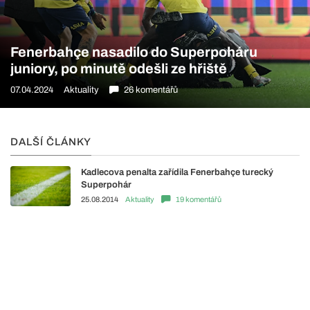
Fenerbahçe nasadilo do Superpoháru
juniory, po minutě odešli ze hřiště
07.04.2024
Aktuality
26 komentářů
DALŠÍ ČLÁNKY
Kadlecova penalta zařídila Fenerbahçe turecký
Superpohár
25.08.2014
Aktuality
19 komentářů