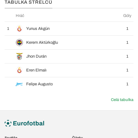
TABULKA STŘELCŮ
Hráč
Góly
1
Yunus Akgün
1
Kerem Aktürkoğlu
1
Jhon Durán
1
Eren Elmalı
1
Felipe Augusto
1
Celá tabulka
Soutěže
Články