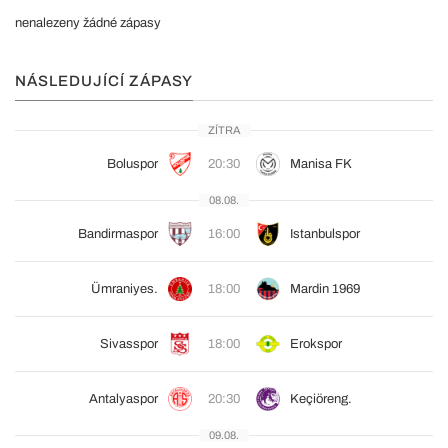
nenalezeny žádné zápasy
NÁSLEDUJÍCÍ ZÁPASY
ZÍTRA
Boluspor
20:30
Manisa FK
08.08.
Bandirmaspor
16:00
Istanbulspor
Ümraniyes.
18:00
Mardin 1969
Sivasspor
18:00
Erokspor
Antalyaspor
20:30
Keçiöreng.
09.08.