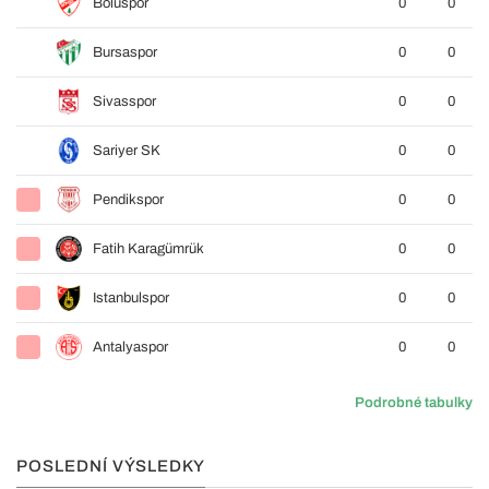
Boluspor
0
0
Bursaspor
0
0
Sivasspor
0
0
Sariyer SK
0
0
Pendikspor
0
0
Fatih Karagümrük
0
0
Istanbulspor
0
0
Antalyaspor
0
0
Podrobné tabulky
POSLEDNÍ VÝSLEDKY