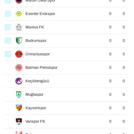
Mardin 1969 Spor
0
0
Esenler Erokspor
0
0
Manisa FK
0
0
Bodrumspor
0
0
Ümraniyespor
0
0
Batman Petrolspor
0
0
Keçiörengücü
0
0
Muğlaspor
0
0
Kayserispor
0
0
Vanspor FK
0
0