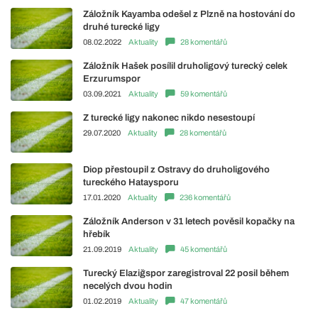
Záložník Kayamba odešel z Plzně na hostování do
druhé turecké ligy
08.02.2022
Aktuality
28 komentářů
Záložník Hašek posílil druholigový turecký celek
Erzurumspor
03.09.2021
Aktuality
59 komentářů
Z turecké ligy nakonec nikdo nesestoupí
29.07.2020
Aktuality
28 komentářů
Diop přestoupil z Ostravy do druholigového
tureckého Hataysporu
17.01.2020
Aktuality
236 komentářů
Záložník Anderson v 31 letech pověsil kopačky na
hřebík
21.09.2019
Aktuality
45 komentářů
Turecký Elaziğspor zaregistroval 22 posil během
necelých dvou hodin
01.02.2019
Aktuality
47 komentářů