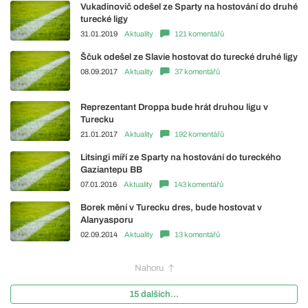
Vukadinovič odešel ze Sparty na hostování do druhé
turecké ligy
31.01.2019
Aktuality
121 komentářů
Ščuk odešel ze Slavie hostovat do turecké druhé ligy
08.09.2017
Aktuality
37 komentářů
Reprezentant Droppa bude hrát druhou ligu v
Turecku
21.01.2017
Aktuality
192 komentářů
Litsingi míří ze Sparty na hostování do tureckého
Gaziantepu BB
07.01.2016
Aktuality
143 komentářů
Borek mění v Turecku dres, bude hostovat v
Alanyasporu
02.09.2014
Aktuality
13 komentářů
Nahoru
15 dalších...