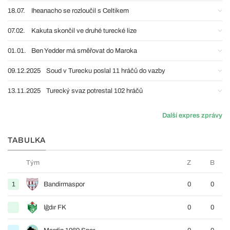
18.07.
Iheanacho se rozloučil s Celtikem
07.02.
Kakuta skončil ve druhé turecké lize
01.01.
Ben Yedder má směřovat do Maroka
09.12.2025
Soud v Turecku poslal 11 hráčů do vazby
13.11.2025
Turecký svaz potrestal 102 hráčů
Další expres zprávy
TABULKA
Tým
Z
B
1
Bandirmaspor
0
0
Iğdır FK
0
0