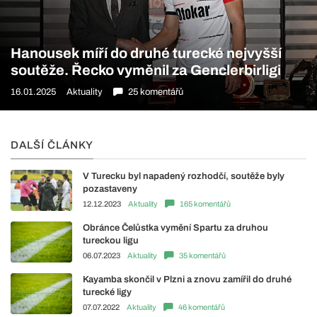
Hanousek míří do druhé turecké nejvyšší
soutěže. Řecko vyměnil za Genclerbirligi
16.01.2025
Aktuality
25 komentářů
DALŠÍ ČLÁNKY
V Turecku byl napadený rozhodčí, soutěže byly
pozastaveny
12.12.2023
Aktuality
165 komentářů
Obránce Čelůstka vymění Spartu za druhou
tureckou ligu
06.07.2023
Aktuality
35 komentářů
Kayamba skončil v Plzni a znovu zamířil do druhé
turecké ligy
07.07.2022
Aktuality
46 komentářů