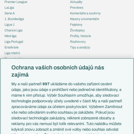
Premier League
Aktuality
LaLiga
Previews
Serie A
Komentáře a souhrny
1. Bundesliga
Názory a komentáře
Ligue 1
Fejetony
Chance Liga
Životopisy
Niké liga
Profily, historie
Liga Portugal
Rozhovory
Eredivisie
Tipy a analýzy
Liga mistrů
Evropská liga
Reprezentace
Konferenční liga
Česko
Ochrana vašich osobních údajů nás
Mistrovství světa
Slovensko
zajímá
Liga národů
Anglie
Francie
My a naši partneři
997
ukládáme do vašeho zařízení osobní
Témata
Itálie
údaje, jako jsou údaje o prohlížení nebo jedinečné identifikátory, a
Představení týmů MS
Německo
máme k nim přístup. Výběr Souhlasím umožňuje, aby sledovací
EuroSkauting
Španělsko
technologie podporovaly účely uvedené v části My a naši partneři
PL v kostce
Argentina
zpracováváme údaje za účelem poskytování. Výběrem Zamítnout
Evropské koeficienty
Brazílie
vše nebo odvoláním svého souhlasu je zakážete. Pokud jsou
Přestupy
sledovací technologie zakázány, některé zobrazené obsahy a
Přestupové spekulace
reklamy pro vás nemusí být tolik relevantní. Tuto nabídku můžete
Přestupy
Zranění
kdykoli znovu zobrazit a změnit své volby nebo souhlas odvolat
Zápasy