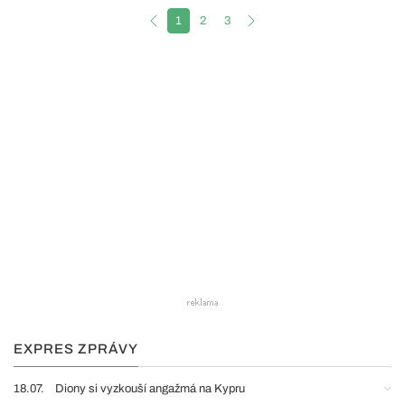
1
2
3
EXPRES ZPRÁVY
18.07.
Diony si vyzkouší angažmá na Kypru