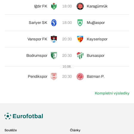
Iğdır FK
18:00
Karagümrük
Sariyer SK
18:00
Muğlaspor
Vanspor FK
20:30
Kayserispor
Bodrumspor
20:30
Bursaspor
10.08.
Pendikspor
20:30
Batman P.
Kompletní výsledky
Soutěže
Články