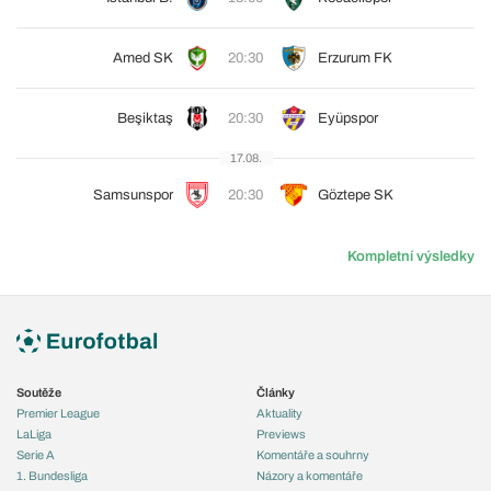
Amed SK
20:30
Erzurum FK
Beşiktaş
20:30
Eyüpspor
17.08.
Samsunspor
20:30
Göztepe SK
Kompletní výsledky
Soutěže
Články
Premier League
Aktuality
LaLiga
Previews
Serie A
Komentáře a souhrny
1. Bundesliga
Názory a komentáře