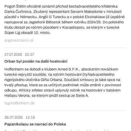
Pogoň Štětín oficiálně oznámil příchod šestadvacetiletého křídelníka
Darka Čurlinova. Zkušený reprezentant Severní Makedonie v minulosti
působil v Německu, Anglii či Turecku a v polské Ekstraklase již úspěšně
nastupoval za Jagiellonii Bělostok během ročníku 2024/25. Do polského
klubu dorazil po ročním působení v Kocaelisporu, se kterým v turecké
Süper Lig obsadil 10. místo.
pogonszczecin.pl
27.07.2026
22:37
Orban byl poslán na další hostování
Hoffenheim se dohodl s klubem Amed S.F.K., absolutním nováčkem
turecké nejvyšší soutěže, na ročním hostování čtyřiadvacetiletého
nigerijského útočníka Gifta Orbana. Součástí smlouvy je také opce na
trvalý přestup, která se za určitých podmínek může změnit v povinnost
odkupu. Africký střelec strávil uplynulý ročník na hostování v italském
Hellasu Verona, se kterým prožil sestup ze Serie A.
tsg-hoffenheim.de
26.07.2026
12:18
Papanikolaou se navrací do Polska