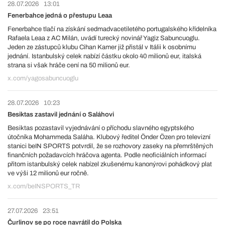
28.07.2026
13:01
Fenerbahce jedná o přestupu Leaa
Fenerbahce tlačí na získání sedmadvacetiletého portugalského křídelníka
Rafaela Leaa z AC Milán, uvádí turecký novinář Yagiz Sabuncuoglu.
Jeden ze zástupců klubu Cihan Kamer již přistál v Itálii k osobnímu
jednání. Istanbulský celek nabízí částku okolo 40 milionů eur, italská
strana si však hráče cení na 50 milionů eur.
x.com/yagosabuncuoglu
28.07.2026
10:23
Besiktas zastavil jednání o Saláhovi
Besiktas pozastavil vyjednávání o příchodu slavného egyptského
útočníka Mohammeda Saláha. Klubový ředitel Önder Özen pro televizní
stanici beIN SPORTS potvrdil, že se rozhovory zaseky na přemrštěných
finančních požadavcích hráčova agenta. Podle neoficiálních informací
přitom istanbulský celek nabízel zkušenému kanonýrovi pohádkový plat
ve výši 12 milionů eur ročně.
x.com/beINSPORTS_TR
27.07.2026
23:51
Čurlinov se po roce navrátil do Polska