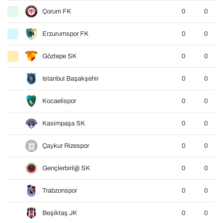
Çorum FK
0
0
Erzurumspor FK
0
0
Göztepe SK
0
0
Istanbul Başakşehir
0
0
Kocaelispor
0
0
Kasimpaşa SK
0
0
Çaykur Rizespor
0
0
Gençlerbirliği SK
0
0
Trabzonspor
0
0
Beşiktaş JK
0
0