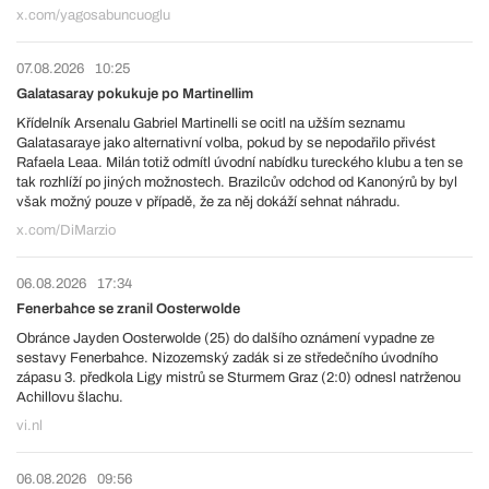
x.com/yagosabuncuoglu
07.08.2026
10:25
Galatasaray pokukuje po Martinellim
Křídelník Arsenalu Gabriel Martinelli se ocitl na užším seznamu
Galatasaraye jako alternativní volba, pokud by se nepodařilo přivést
Rafaela Leaa. Milán totiž odmítl úvodní nabídku tureckého klubu a ten se
tak rozhlíží po jiných možnostech. Brazilcův odchod od Kanonýrů by byl
však možný pouze v případě, že za něj dokáží sehnat náhradu.
x.com/DiMarzio
06.08.2026
17:34
Fenerbahce se zranil Oosterwolde
Obránce Jayden Oosterwolde (25) do dalšího oznámení vypadne ze
sestavy Fenerbahce. Nizozemský zadák si ze středečního úvodního
zápasu 3. předkola Ligy mistrů se Sturmem Graz (2:0) odnesl natrženou
Achillovu šlachu.
vi.nl
06.08.2026
09:56