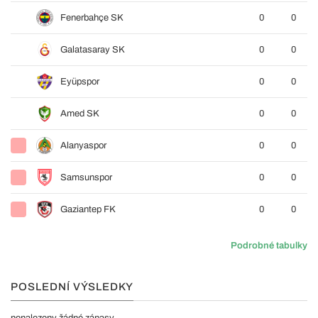
Fenerbahçe SK
0
0
Galatasaray SK
0
0
Eyüpspor
0
0
Amed SK
0
0
Alanyaspor
0
0
Samsunspor
0
0
Gaziantep FK
0
0
Podrobné tabulky
POSLEDNÍ VÝSLEDKY