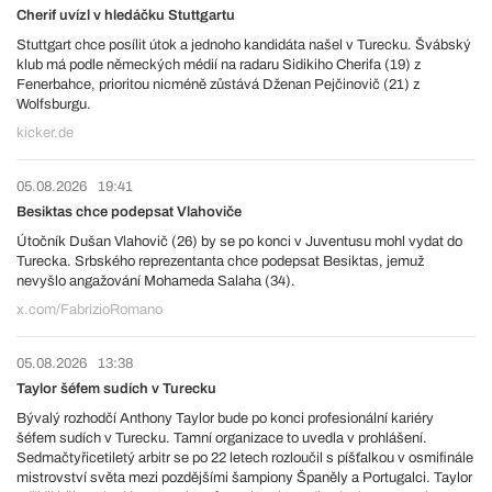
Cherif uvízl v hledáčku Stuttgartu
Stuttgart chce posílit útok a jednoho kandidáta našel v Turecku. Švábský
klub má podle německých médií na radaru Sidikiho Cherifa (19) z
Fenerbahce, prioritou nicméně zůstává Dženan Pejčinovič (21) z
Wolfsburgu.
kicker.de
05.08.2026
19:41
Besiktas chce podepsat Vlahoviče
Útočník Dušan Vlahovič (26) by se po konci v Juventusu mohl vydat do
Turecka. Srbského reprezentanta chce podepsat Besiktas, jemuž
nevyšlo angažování Mohameda Salaha (34).
x.com/FabrizioRomano
05.08.2026
13:38
Taylor šéfem sudích v Turecku
Bývalý rozhodčí Anthony Taylor bude po konci profesionální kariéry
šéfem sudích v Turecku. Tamní organizace to uvedla v prohlášení.
Sedmačtyřicetiletý arbitr se po 22 letech rozloučil s píšťalkou v osmifinále
mistrovství světa mezi pozdějšími šampiony Španěly a Portugalci. Taylor