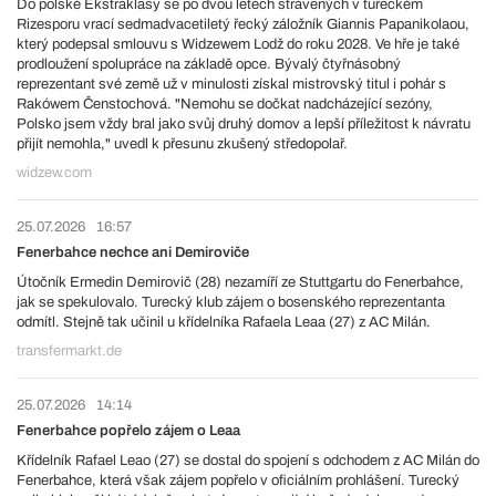
Do polské Ekstraklasy se po dvou letech strávených v tureckém
Rizesporu vrací sedmadvacetiletý řecký záložník Giannis Papanikolaou,
který podepsal smlouvu s Widzewem Lodž do roku 2028. Ve hře je také
prodloužení spolupráce na základě opce. Bývalý čtyřnásobný
reprezentant své země už v minulosti získal mistrovský titul i pohár s
Rakówem Čenstochová. "Nemohu se dočkat nadcházející sezóny,
Polsko jsem vždy bral jako svůj druhý domov a lepší příležitost k návratu
přijít nemohla," uvedl k přesunu zkušený středopolař.
widzew.com
25.07.2026
16:57
Fenerbahce nechce ani Demiroviče
Útočník Ermedin Demirovič (28) nezamíří ze Stuttgartu do Fenerbahce,
jak se spekulovalo. Turecký klub zájem o bosenského reprezentanta
odmítl. Stejně tak učinil u křídelníka Rafaela Leaa (27) z AC Milán.
transfermarkt.de
25.07.2026
14:14
Fenerbahce popřelo zájem o Leaa
Křídelník Rafael Leao (27) se dostal do spojení s odchodem z AC Milán do
Fenerbahce, která však zájem popřelo v oficiálním prohlášení. Turecký