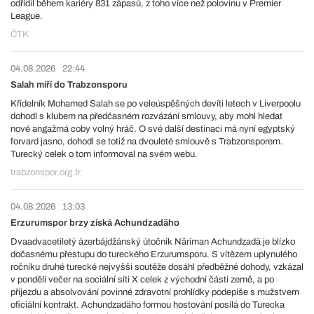
odřídil během kariéry 831 zápasů, z toho více než polovinu v Premier
League.
ČTK
04.08.2026
22:44
Salah míří do Trabzonsporu
Křídelník Mohamed Salah se po veleúspěšných devíti letech v Liverpoolu
dohodl s klubem na předčasném rozvázání smlouvy, aby mohl hledat
nové angažmá coby volný hráč. O své další destinaci má nyní egyptský
forvard jasno, dohodl se totiž na dvouleté smlouvě s Trabzonsporem.
Turecký celek o tom informoval na svém webu.
trabzonspor.org.tr
04.08.2026
13:03
Erzurumspor brzy získá Achundzadäho
Dvaadvacetiletý ázerbájdžánský útočník Näriman Achundzadä je blízko
dočasnému přestupu do tureckého Erzurumsporu. S vítězem uplynulého
ročníku druhé turecké nejvyšší soutěže dosáhl předběžné dohody, vzkázal
v pondělí večer na sociální síti X celek z východní části země, a po
příjezdu a absolvování povinné zdravotní prohlídky podepíše s mužstvem
oficiální kontrakt. Achundzadäho formou hostování posílá do Turecka