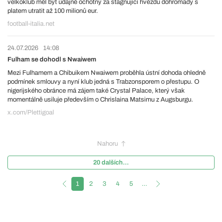
velkoklub měl být údajně ochotný za stagnující hvězdu dohromady s
platem utratit až 100 milionů eur.
football-italia.net
24.07.2026
14:08
Fulham se dohodl s Nwaiwem
Mezi Fulhamem a Chibuikem Nwaiwem proběhla ústní dohoda ohledně
podmínek smlouvy a nyní klub jedná s Trabzonsporem o přestupu. O
nigerijského obránce má zájem také Crystal Palace, který však
momentálně usiluje především o Chrislaina Matsimu z Augsburgu.
x.com/Plettigoal
Nahoru
20 dalších...
1
2
3
4
5
…