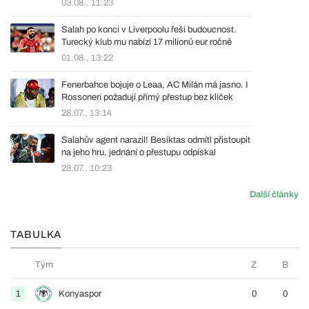
03.08., 11:23
Salah po konci v Liverpoolu řeší budoucnost.
Turecký klub mu nabízí 17 milionů eur ročně
01.08., 13:22
Fenerbahce bojuje o Leaa, AC Milán má jasno. I
Rossoneri požadují přímý přestup bez kliček
28.07., 13:14
Salahův agent narazil! Besiktas odmítl přistoupit
na jeho hru, jednání o přestupu odpískal
28.07., 10:23
Další články
TABULKA
Tým
Z
B
1
Konyaspor
0
0