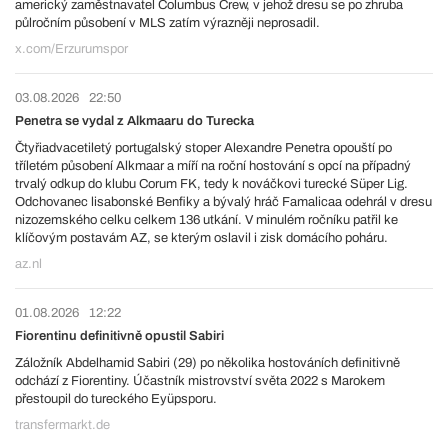
americký zaměstnavatel Columbus Crew, v jehož dresu se po zhruba
půlročním působení v MLS zatím výrazněji neprosadil.
x.com/Erzurumspor
03.08.2026
22:50
Penetra se vydal z Alkmaaru do Turecka
Čtyřiadvacetiletý portugalský stoper Alexandre Penetra opouští po
tříletém působení Alkmaar a míří na roční hostování s opcí na případný
trvalý odkup do klubu Corum FK, tedy k nováčkovi turecké Süper Lig.
Odchovanec lisabonské Benfiky a bývalý hráč Famalicaa odehrál v dresu
nizozemského celku celkem 136 utkání. V minulém ročníku patřil ke
klíčovým postavám AZ, se kterým oslavil i zisk domácího poháru.
az.nl
01.08.2026
12:22
Fiorentinu definitivně opustil Sabiri
Záložník Abdelhamid Sabiri (29) po několika hostováních definitivně
odchází z Fiorentiny. Účastník mistrovství světa 2022 s Marokem
přestoupil do tureckého Eyüpsporu.
transfermarkt.de