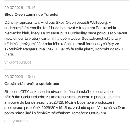
29.07.2026
13:16
Skov Olsen zamířil do Turecka
Dánský reprezentant Andreas Skov Olsen opouští Wolfsburg, v
nadcházejícím ročníku totiž bude hostovat v tureckém Basaksehiru.
Německý klub, který se po sestupu z Bundesligy bude pokoušet o návrat
mezi elitou, to v úterý oznámil na svém webu. Šestadvacetiletý pravý
křídelník, jenž jarní část minulého ročníku strávil formou výpůjčky ve
skotských Rangers, má jinak u Die Wölfe stále platný kontrakt do roku
2029.
vfl-wolfsburg.de
28.07.2026
16:14
Ostrák vítá nového spoluhráče
St. Louis CITY získal sedmadvacetiletého dánského ofenzivního
záložníka Carla Holseho z tureckého Samsunsporu a podepsal s ním
smlouvu do konce sezóny 2028/29. Možné bude také prodloužení
spolupráce pro ročník 2029/30 v MLS na základě opce. V kabině se Dán
potká mimo jiné i s českým záložníkem Tomášem Ostrákem.
stlcitysc.com