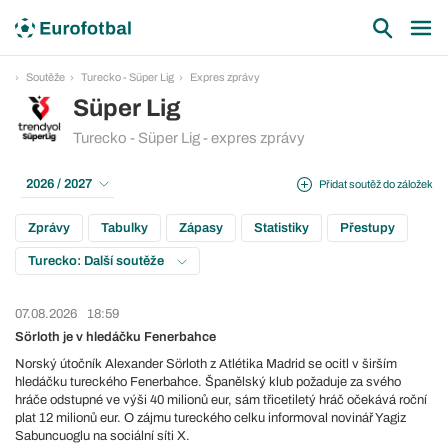
Soutěže
Turecko - Süper Lig
Expres zprávy
Süper Lig
Turecko - Süper Lig - expres zprávy
2026 / 2027
Přidat soutěž do záložek
Zprávy
Tabulky
Zápasy
Statistiky
Přestupy
Turecko: Další soutěže
07.08.2026
18:59
Sörloth je v hledáčku Fenerbahce
Norský útočník Alexander Sörloth z Atlétika Madrid se ocitl v širším
hledáčku tureckého Fenerbahce. Španělský klub požaduje za svého
hráče odstupné ve výši 40 milionů eur, sám třicetiletý hráč očekává roční
plat 12 milionů eur. O zájmu tureckého celku informoval novinář Yagiz
Sabuncuoglu na sociální síti X.