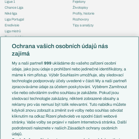
Ligue 1
Fejetony
Chance Liga
Životopisy
Niké liga
Profily, historie
Liga Portugal
Rozhovory
Eredivisie
Tipy a analýzy
Liga mistrů
Evropská liga
Reprezentace
Konferenční liga
Česko
Ochrana vašich osobních údajů nás
Mistrovství světa
Slovensko
zajímá
Liga národů
Anglie
Francie
My a naši partneři
999
ukládáme do vašeho zařízení osobní
Témata
Itálie
údaje, jako jsou údaje o prohlížení nebo jedinečné identifikátory, a
Představení týmů MS
Německo
máme k nim přístup. Výběr Souhlasím umožňuje, aby sledovací
EuroSkauting
Španělsko
technologie podporovaly účely uvedené v části My a naši partneři
PL v kostce
Argentina
zpracováváme údaje za účelem poskytování. Výběrem Zamítnout
Evropské koeficienty
Brazílie
vše nebo odvoláním svého souhlasu je zakážete. Pokud jsou
Přestupy
sledovací technologie zakázány, některé zobrazené obsahy a
Přestupové spekulace
reklamy pro vás nemusí být tolik relevantní. Tuto nabídku můžete
Přestupy
Zranění
kdykoli znovu zobrazit a změnit své volby nebo souhlas odvolat
Zápasy
kliknutím na odkaz Řízení předvoleb ve spodní části webové
Livescore
stránky. Vaše volby se projeví v našem Internetová stránka. Další
Kluby
Tipovací soutěž
podrobnosti naleznete v našich Zásadách ochrany osobních
Arsenal FC
Fotbal TV
údajů.
Chelsea FC