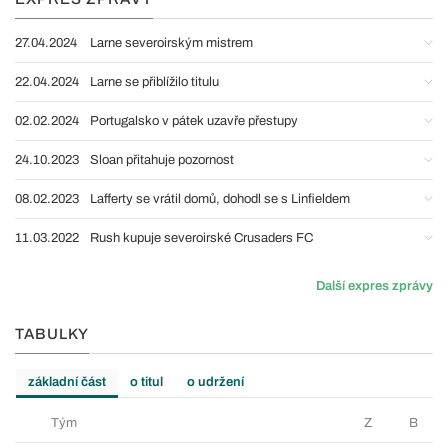
27.04.2024
Larne severoirským mistrem
22.04.2024
Larne se přiblížilo titulu
02.02.2024
Portugalsko v pátek uzavře přestupy
24.10.2023
Sloan přitahuje pozornost
08.02.2023
Lafferty se vrátil domů, dohodl se s Linfieldem
11.03.2022
Rush kupuje severoirské Crusaders FC
Další expres zprávy
TABULKY
základní část
o titul
o udržení
Tým
Z
B