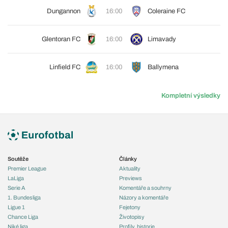
Dungannon
16:00
Coleraine FC
Glentoran FC
16:00
Limavady
Linfield FC
16:00
Ballymena
Kompletní výsledky
Soutěže
Články
Premier League
Aktuality
LaLiga
Previews
Serie A
Komentáře a souhrny
1. Bundesliga
Názory a komentáře
Ligue 1
Fejetony
Chance Liga
Životopisy
Niké liga
Profily, historie