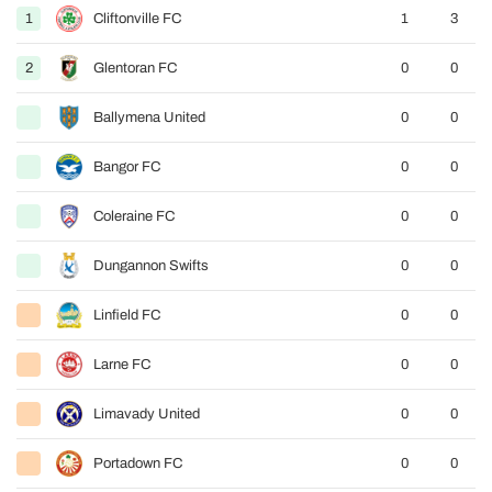
1
Cliftonville FC
1
3
2
Glentoran FC
0
0
Ballymena United
0
0
Bangor FC
0
0
Coleraine FC
0
0
Dungannon Swifts
0
0
Linfield FC
0
0
Larne FC
0
0
Limavady United
0
0
Portadown FC
0
0