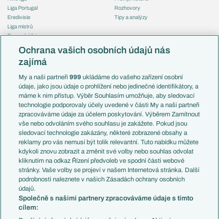
Liga Portugal
Rozhovory
Eredivisie
Tipy a analýzy
Liga mistrů
Evropská liga
Reprezentace
Konferenční liga
Česko
Ochrana vašich osobních údajů nás
Mistrovství světa
Slovensko
zajímá
Liga národů
Anglie
Francie
My a naši partneři
999
ukládáme do vašeho zařízení osobní
Témata
Itálie
údaje, jako jsou údaje o prohlížení nebo jedinečné identifikátory, a
Představení týmů MS
Německo
máme k nim přístup. Výběr Souhlasím umožňuje, aby sledovací
EuroSkauting
Španělsko
technologie podporovaly účely uvedené v části My a naši partneři
PL v kostce
Argentina
zpracováváme údaje za účelem poskytování. Výběrem Zamítnout
Evropské koeficienty
Brazílie
vše nebo odvoláním svého souhlasu je zakážete. Pokud jsou
Přestupy
sledovací technologie zakázány, některé zobrazené obsahy a
Přestupové spekulace
reklamy pro vás nemusí být tolik relevantní. Tuto nabídku můžete
Přestupy
Zranění
kdykoli znovu zobrazit a změnit své volby nebo souhlas odvolat
Zápasy
kliknutím na odkaz Řízení předvoleb ve spodní části webové
Livescore
stránky. Vaše volby se projeví v našem Internetová stránka. Další
Kluby
Tipovací soutěž
podrobnosti naleznete v našich Zásadách ochrany osobních
Arsenal FC
Fotbal TV
údajů.
Chelsea FC
Společně s našimi partnery zpracováváme údaje s tímto
Manchester United
cílem:
AC Milán
Juventus FC