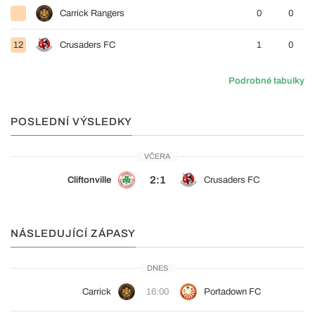
Carrick Rangers
0
0
12
Crusaders FC
1
0
Podrobné tabulky
POSLEDNÍ VÝSLEDKY
VČERA
2:1
Cliftonville
Crusaders FC
NÁSLEDUJÍCÍ ZÁPASY
DNES
Carrick
16:00
Portadown FC