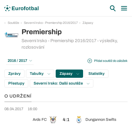
Soutěže
Severní Irsko - Premiership 2016/2017
Zápasy
Premiership
Severní Irsko - Premiership 2016/2017 - výsledky,
rozlosování
2016 / 2017
Přidat soutěž do záložek
Zprávy
Tabulky
Zápasy
Statistiky
Přestupy
Severní Irsko: Další soutěže
O UDRŽENÍ
08.04.2017
16:00
4:1
Ards FC
Dungannon Swifts