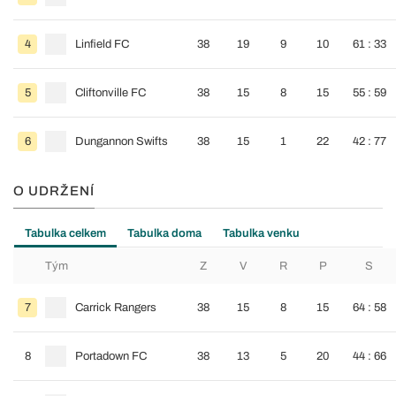
4
Linfield FC
38
19
9
10
61 : 33
5
Cliftonville FC
38
15
8
15
55 : 59
6
Dungannon Swifts
38
15
1
22
42 : 77
O UDRŽENÍ
Tabulka celkem
Tabulka doma
Tabulka venku
Tým
Z
V
R
P
S
7
Carrick Rangers
38
15
8
15
64 : 58
8
Portadown FC
38
13
5
20
44 : 66