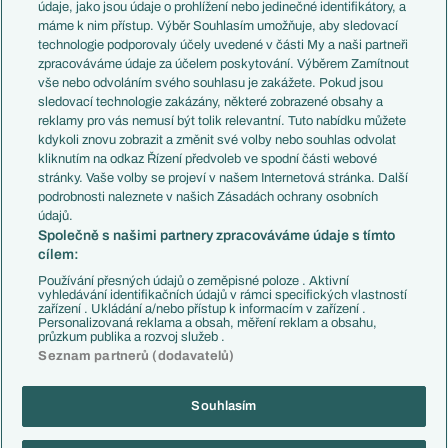
Témata
Itálie
údaje, jako jsou údaje o prohlížení nebo jedinečné identifikátory, a
Představení týmů MS
Německo
máme k nim přístup. Výběr Souhlasím umožňuje, aby sledovací
EuroSkauting
Španělsko
technologie podporovaly účely uvedené v části My a naši partneři
PL v kostce
Argentina
zpracováváme údaje za účelem poskytování. Výběrem Zamítnout
Evropské koeficienty
Brazílie
vše nebo odvoláním svého souhlasu je zakážete. Pokud jsou
Přestupy
sledovací technologie zakázány, některé zobrazené obsahy a
Přestupové spekulace
reklamy pro vás nemusí být tolik relevantní. Tuto nabídku můžete
Přestupy
Zranění
kdykoli znovu zobrazit a změnit své volby nebo souhlas odvolat
Zápasy
kliknutím na odkaz Řízení předvoleb ve spodní části webové
Livescore
stránky. Vaše volby se projeví v našem Internetová stránka. Další
Kluby
Tipovací soutěž
podrobnosti naleznete v našich Zásadách ochrany osobních
Arsenal FC
Fotbal TV
údajů.
Chelsea FC
Společně s našimi partnery zpracováváme údaje s tímto
Manchester United
cílem:
AC Milán
Juventus FC
Používání přesných údajů o zeměpisné poloze . Aktivní
Bayern Mnichov
vyhledávání identifikačních údajů v rámci specifických vlastností
zařízení . Ukládání a/nebo přístup k informacím v zařízení .
FC Barcelona
Personalizovaná reklama a obsah, měření reklam a obsahu,
Real Madrid
průzkum publika a rozvoj služeb .
Seznam partnerů (dodavatelů)
Souhlasím
Copyright © 2001-2026 EuroFotbal.cz. Využíváme zpravodajství ČTK.