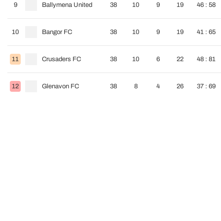
9
Ballymena United
38
10
9
19
46 : 58
10
Bangor FC
38
10
9
19
41 : 65
11
Crusaders FC
38
10
6
22
48 : 81
12
Glenavon FC
38
8
4
26
37 : 69