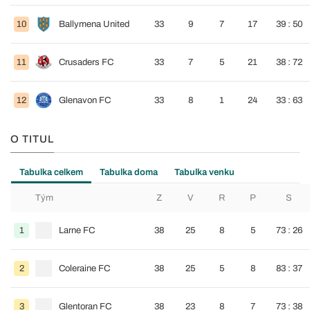
10
Ballymena United
33
9
7
17
39 : 50
11
Crusaders FC
33
7
5
21
38 : 72
12
Glenavon FC
33
8
1
24
33 : 63
O TITUL
Tabulka celkem
Tabulka doma
Tabulka venku
Tým
Z
V
R
P
S
1
Larne FC
38
25
8
5
73 : 26
2
Coleraine FC
38
25
5
8
83 : 37
3
Glentoran FC
38
23
8
7
73 : 38