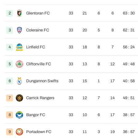
2
Glentoran FC
33
21
6
6
63 : 30
3
Coleraine FC
33
20
5
8
62 : 31
4
Linfield FC
33
18
8
7
56 : 24
5
Cliftonville FC
33
13
8
12
49 : 48
6
Dungannon Swifts
33
15
1
17
40 : 58
7
Carrick Rangers
33
12
7
14
49 : 51
8
Bangor FC
33
10
6
17
38 : 57
9
Portadown FC
33
11
3
19
36 : 57