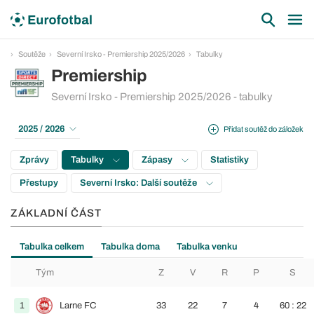
Soutěže
Severní Irsko - Premiership 2025/2026
Tabulky
Premiership
Severní Irsko - Premiership 2025/2026 - tabulky
2025 / 2026
Přidat soutěž do záložek
Zprávy
Tabulky
Zápasy
Statistiky
Přestupy
Severní Irsko: Další soutěže
ZÁKLADNÍ ČÁST
Tabulka celkem
Tabulka doma
Tabulka venku
Tým
Z
V
R
P
S
1
Larne FC
33
22
7
4
60 : 22