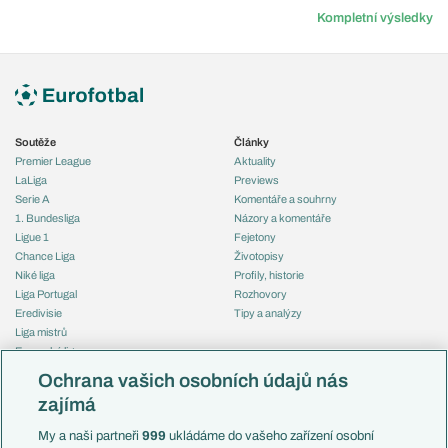
Kompletní výsledky
Soutěže
Články
Premier League
Aktuality
LaLiga
Previews
Serie A
Komentáře a souhrny
1. Bundesliga
Názory a komentáře
Ligue 1
Fejetony
Chance Liga
Životopisy
Niké liga
Profily, historie
Liga Portugal
Rozhovory
Eredivisie
Tipy a analýzy
Liga mistrů
Evropská liga
Reprezentace
Konferenční liga
Česko
Ochrana vašich osobních údajů nás
Mistrovství světa
Slovensko
zajímá
Liga národů
Anglie
Francie
My a naši partneři
999
ukládáme do vašeho zařízení osobní