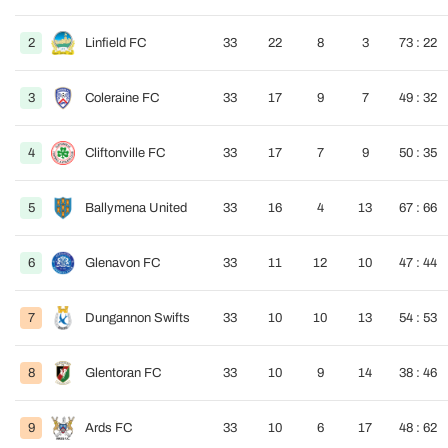
2
Linfield FC
33
22
8
3
73 : 22
3
Coleraine FC
33
17
9
7
49 : 32
4
Cliftonville FC
33
17
7
9
50 : 35
5
Ballymena United
33
16
4
13
67 : 66
6
Glenavon FC
33
11
12
10
47 : 44
7
Dungannon Swifts
33
10
10
13
54 : 53
8
Glentoran FC
33
10
9
14
38 : 46
9
Ards FC
33
10
6
17
48 : 62