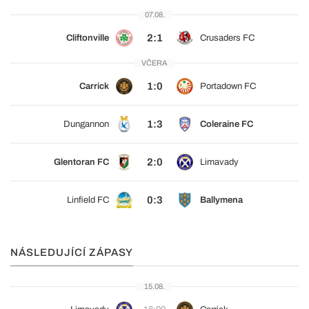
07.08.
2:1
Cliftonville
Crusaders FC
VČERA
1:0
Carrick
Portadown FC
1:3
Dungannon
Coleraine FC
2:0
Glentoran FC
Limavady
0:3
Linfield FC
Ballymena
NÁSLEDUJÍCÍ ZÁPASY
15.08.