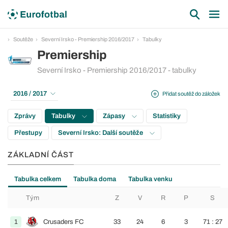
Soutěže
Severní Irsko - Premiership 2016/2017
Tabulky
Premiership
Severní Irsko - Premiership 2016/2017 - tabulky
2016 / 2017
Přidat soutěž do záložek
Zprávy
Tabulky
Zápasy
Statistiky
Přestupy
Severní Irsko: Další soutěže
ZÁKLADNÍ ČÁST
Tabulka celkem
Tabulka doma
Tabulka venku
Tým
Z
V
R
P
S
1
Crusaders FC
33
24
6
3
71 : 27