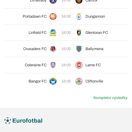
Limavady
16:00
Carrick
Portadown FC
16:00
Dungannon
Linfield FC
16:00
Glentoran FC
Crusaders FC
16:00
Ballymena
Coleraine FC
16:00
Larne FC
Bangor FC
16:00
Cliftonville
Kompletní výsledky