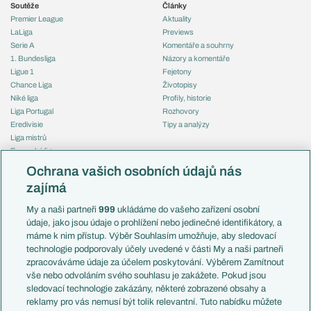
Soutěže
Články
Premier League
Aktuality
LaLiga
Previews
Serie A
Komentáře a souhrny
1. Bundesliga
Názory a komentáře
Ligue 1
Fejetony
Chance Liga
Životopisy
Niké liga
Profily, historie
Liga Portugal
Rozhovory
Eredivisie
Tipy a analýzy
Liga mistrů
Evropská liga
Reprezentace
Konferenční liga
Česko
Ochrana vašich osobních údajů nás
Mistrovství světa
Slovensko
zajímá
Liga národů
Anglie
Francie
My a naši partneři
999
ukládáme do vašeho zařízení osobní
Témata
Itálie
údaje, jako jsou údaje o prohlížení nebo jedinečné identifikátory, a
Představení týmů MS
Německo
máme k nim přístup. Výběr Souhlasím umožňuje, aby sledovací
EuroSkauting
Španělsko
technologie podporovaly účely uvedené v části My a naši partneři
PL v kostce
Argentina
zpracováváme údaje za účelem poskytování. Výběrem Zamítnout
Evropské koeficienty
Brazílie
vše nebo odvoláním svého souhlasu je zakážete. Pokud jsou
Přestupy
sledovací technologie zakázány, některé zobrazené obsahy a
Přestupové spekulace
reklamy pro vás nemusí být tolik relevantní. Tuto nabídku můžete
Přestupy