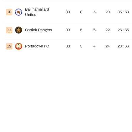
Ballinamallard
10
33
8
5
20
35 : 63
United
11
Carrick Rangers
33
5
6
22
26 : 65
12
Portadown FC
33
5
4
24
23 : 66