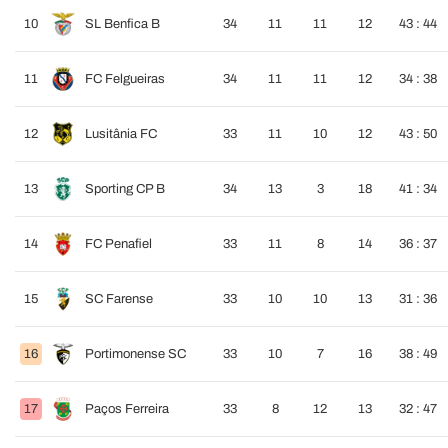
10
SL Benfica B
34
11
11
12
43 : 44
11
FC Felgueiras
34
11
11
12
34 : 38
12
Lusitânia FC
33
11
10
12
43 : 50
13
Sporting CP B
34
13
3
18
41 : 34
14
FC Penafiel
33
11
8
14
36 : 37
15
SC Farense
33
10
10
13
31 : 36
16
Portimonense SC
33
10
7
16
38 : 49
17
Paços Ferreira
33
8
12
13
32 : 47