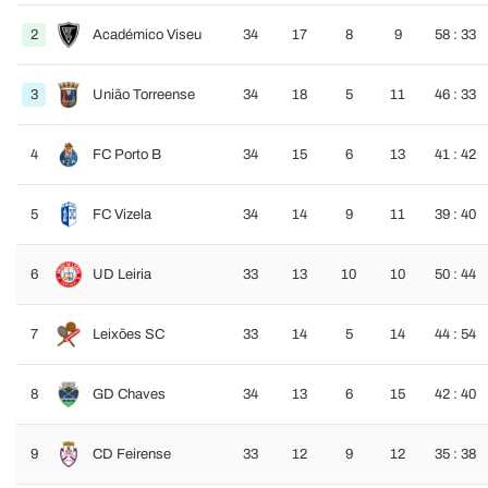
2
Académico Viseu
34
17
8
9
58 : 33
3
União Torreense
34
18
5
11
46 : 33
4
FC Porto B
34
15
6
13
41 : 42
5
FC Vizela
34
14
9
11
39 : 40
6
UD Leiria
33
13
10
10
50 : 44
7
Leixões SC
33
14
5
14
44 : 54
8
GD Chaves
34
13
6
15
42 : 40
9
CD Feirense
33
12
9
12
35 : 38