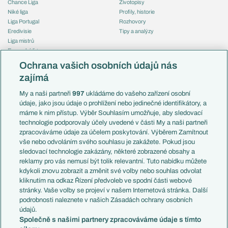
Chance Liga
Životopisy
Niké liga
Profily, historie
Liga Portugal
Rozhovory
Eredivisie
Tipy a analýzy
Liga mistrů
Evropská liga
Reprezentace
Konferenční liga
Česko
Ochrana vašich osobních údajů nás
Mistrovství světa
Slovensko
zajímá
Liga národů
Anglie
Francie
My a naši partneři
997
ukládáme do vašeho zařízení osobní
Témata
Itálie
údaje, jako jsou údaje o prohlížení nebo jedinečné identifikátory, a
Představení týmů MS
Německo
máme k nim přístup. Výběr Souhlasím umožňuje, aby sledovací
EuroSkauting
Španělsko
technologie podporovaly účely uvedené v části My a naši partneři
PL v kostce
Argentina
zpracováváme údaje za účelem poskytování. Výběrem Zamítnout
Evropské koeficienty
Brazílie
vše nebo odvoláním svého souhlasu je zakážete. Pokud jsou
Přestupy
sledovací technologie zakázány, některé zobrazené obsahy a
Přestupové spekulace
reklamy pro vás nemusí být tolik relevantní. Tuto nabídku můžete
Přestupy
Zranění
kdykoli znovu zobrazit a změnit své volby nebo souhlas odvolat
Zápasy
kliknutím na odkaz Řízení předvoleb ve spodní části webové
Livescore
stránky. Vaše volby se projeví v našem Internetová stránka. Další
Kluby
Tipovací soutěž
podrobnosti naleznete v našich Zásadách ochrany osobních
Arsenal FC
Fotbal TV
údajů.
Chelsea FC
Společně s našimi partnery zpracováváme údaje s tímto
Manchester United