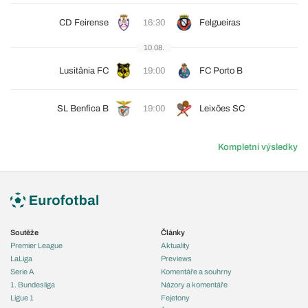
CD Feirense
16:30
Felgueiras
10.08.
Lusitânia FC
19:00
FC Porto B
SL Benfica B
19:00
Leixões SC
Kompletní výsledky
Soutěže
Články
Premier League
Aktuality
LaLiga
Previews
Serie A
Komentáře a souhrny
1. Bundesliga
Názory a komentáře
Ligue 1
Fejetony