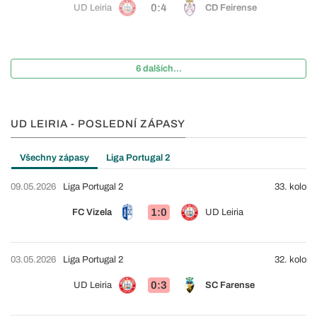
0:4
UD Leiria
CD Feirense
6 dalších...
UD LEIRIA - POSLEDNÍ ZÁPASY
Všechny zápasy
Liga Portugal 2
09.05.2026
Liga Portugal 2
33. kolo
1:0
FC Vizela
UD Leiria
03.05.2026
Liga Portugal 2
32. kolo
0:3
UD Leiria
SC Farense