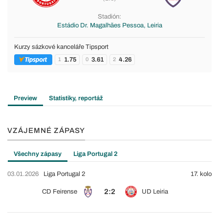
Stadión:
Estádio Dr. Magalhães Pessoa, Leiria
Kurzy sázkové kanceláře Tipsport
1.75
3.61
4.26
1
0
2
Preview
Statistiky, reportáž
VZÁJEMNÉ ZÁPASY
Všechny zápasy
Liga Portugal 2
03.01.2026
Liga Portugal 2
17. kolo
2:2
CD Feirense
UD Leiria