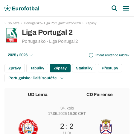
Soutěže
Portugalsko - Liga Portugal 2 2025/2026
Zápasy
Liga Portugal 2
Portugalsko - Liga Portugal 2
2025 / 2026
Přidat soutěž do záložek
Zprávy
Tabulky
Zápasy
Statistiky
Přestupy
Portugalsko: Další soutěže
UD Leiria
CD Feirense
34. kolo
17.05.2026 16:30 CET
2 : 2
(1:0)