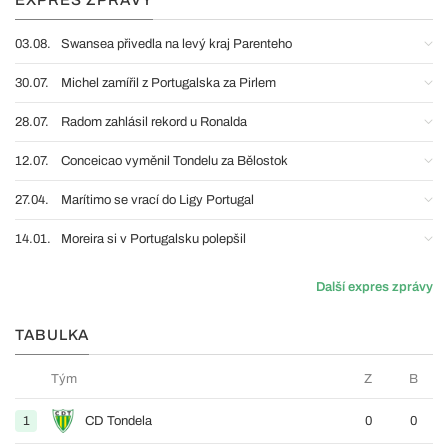
EXPRES ZPRÁVY
03.08.
Swansea přivedla na levý kraj Parenteho
30.07.
Michel zamířil z Portugalska za Pirlem
28.07.
Radom zahlásil rekord u Ronalda
12.07.
Conceicao vyměnil Tondelu za Bělostok
27.04.
Marítimo se vrací do Ligy Portugal
14.01.
Moreira si v Portugalsku polepšil
Další expres zprávy
TABULKA
Tým
Z
B
1
CD Tondela
0
0