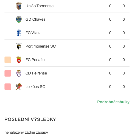
União Torreense
0
0
GD Chaves
0
0
FC Vizela
0
0
Portimonense SC
0
0
FC Penafiel
0
0
CD Feirense
0
0
Leixões SC
0
0
Podrobné tabulky
POSLEDNÍ VÝSLEDKY
nenalezeny žádné zápasy