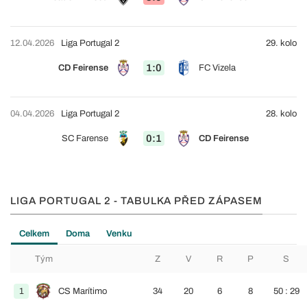
12.04.2026
Liga Portugal 2
29. kolo
1:0
CD Feirense
FC Vizela
04.04.2026
Liga Portugal 2
28. kolo
0:1
SC Farense
CD Feirense
LIGA PORTUGAL 2 - TABULKA PŘED ZÁPASEM
Celkem
Doma
Venku
Tým
Z
V
R
P
S
1
CS Marítimo
34
20
6
8
50 : 29