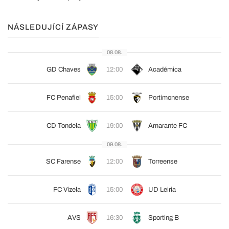
NÁSLEDUJÍCÍ ZÁPASY
08.08.
GD Chaves
12:00
Académica
FC Penafiel
15:00
Portimonense
CD Tondela
19:00
Amarante FC
09.08.
SC Farense
12:00
Torreense
FC Vizela
15:00
UD Leiria
AVS
16:30
Sporting B