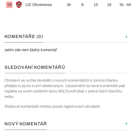
18
UD Oliveirense
34
8
10
16
34 : 49
KOMENTÁŘE (0)
zatím zde není žádný komentář
SLEDOVÁNÍ KOMENTÁŘŮ
Chcete-li se rychle dovědět o nových komentářích k tomuto článku,
přidejte si jej ke svým sledovaným. Upozornění na nové komentáře pak
najdete ve svém osobním boxu Můj EuroFotbal v pravé části hlavičky
webu.
Sledovat komentáře mohou pouze registrovaní uživatelé.
NOVÝ KOMENTÁŘ