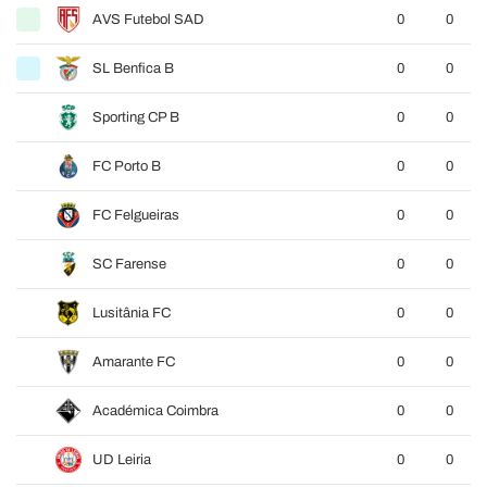
AVS Futebol SAD
0
0
SL Benfica B
0
0
Sporting CP B
0
0
FC Porto B
0
0
FC Felgueiras
0
0
SC Farense
0
0
Lusitânia FC
0
0
Amarante FC
0
0
Académica Coimbra
0
0
UD Leiria
0
0