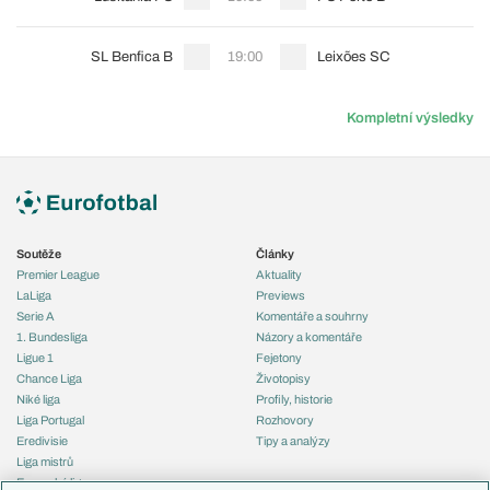
SL Benfica B
19:00
Leixões SC
Kompletní výsledky
Soutěže
Články
Premier League
Aktuality
LaLiga
Previews
Serie A
Komentáře a souhrny
1. Bundesliga
Názory a komentáře
Ligue 1
Fejetony
Chance Liga
Životopisy
Niké liga
Profily, historie
Liga Portugal
Rozhovory
Eredivisie
Tipy a analýzy
Liga mistrů
Evropská liga
Reprezentace