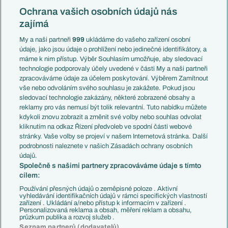
Konferenční liga
Česko
Ochrana vašich osobních údajů nás
Mistrovství světa
Slovensko
zajímá
Liga národů
Anglie
Francie
My a naši partneři
999
ukládáme do vašeho zařízení osobní
Témata
Itálie
údaje, jako jsou údaje o prohlížení nebo jedinečné identifikátory, a
Představení týmů MS
Německo
máme k nim přístup. Výběr Souhlasím umožňuje, aby sledovací
EuroSkauting
Španělsko
technologie podporovaly účely uvedené v části My a naši partneři
PL v kostce
Argentina
zpracováváme údaje za účelem poskytování. Výběrem Zamítnout
Evropské koeficienty
Brazílie
vše nebo odvoláním svého souhlasu je zakážete. Pokud jsou
Přestupy
sledovací technologie zakázány, některé zobrazené obsahy a
Přestupové spekulace
reklamy pro vás nemusí být tolik relevantní. Tuto nabídku můžete
Přestupy
Zranění
kdykoli znovu zobrazit a změnit své volby nebo souhlas odvolat
Zápasy
kliknutím na odkaz Řízení předvoleb ve spodní části webové
Livescore
stránky. Vaše volby se projeví v našem Internetová stránka. Další
Kluby
Tipovací soutěž
podrobnosti naleznete v našich Zásadách ochrany osobních
Arsenal FC
Fotbal TV
údajů.
Chelsea FC
Společně s našimi partnery zpracováváme údaje s tímto
Manchester United
cílem:
AC Milán
Juventus FC
Používání přesných údajů o zeměpisné poloze . Aktivní
Bayern Mnichov
vyhledávání identifikačních údajů v rámci specifických vlastností
zařízení . Ukládání a/nebo přístup k informacím v zařízení .
FC Barcelona
Personalizovaná reklama a obsah, měření reklam a obsahu,
Real Madrid
průzkum publika a rozvoj služeb .
Seznam partnerů (dodavatelů)