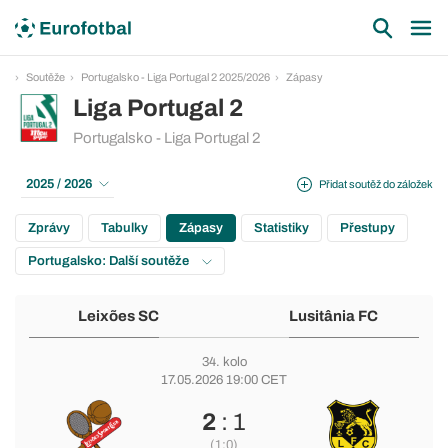
Soutěže
Portugalsko - Liga Portugal 2 2025/2026
Zápasy
Liga Portugal 2
Portugalsko - Liga Portugal 2
2025 / 2026
Přidat soutěž do záložek
Zprávy
Tabulky
Zápasy
Statistiky
Přestupy
Portugalsko: Další soutěže
Leixões SC
Lusitânia FC
34. kolo
17.05.2026 19:00 CET
2
: 1
(1:0)