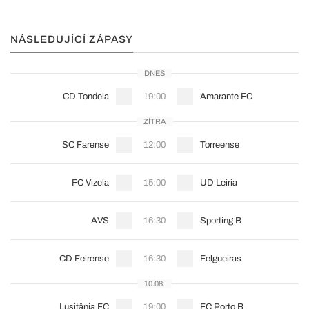
NÁSLEDUJÍCÍ ZÁPASY
DNES
CD Tondela
19:00
Amarante FC
ZÍTRA
SC Farense
12:00
Torreense
FC Vizela
15:00
UD Leiria
AVS
16:30
Sporting B
CD Feirense
16:30
Felgueiras
10.08.
Lusitânia FC
19:00
FC Porto B