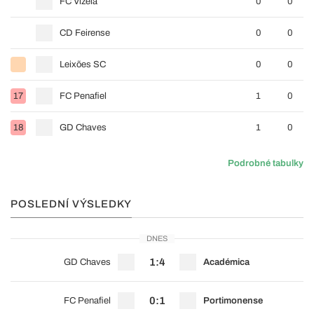
FC Vizela
0
0
CD Feirense
0
0
Leixões SC
0
0
17
FC Penafiel
1
0
18
GD Chaves
1
0
Podrobné tabulky
POSLEDNÍ VÝSLEDKY
DNES
1:4
GD Chaves
Académica
0:1
FC Penafiel
Portimonense