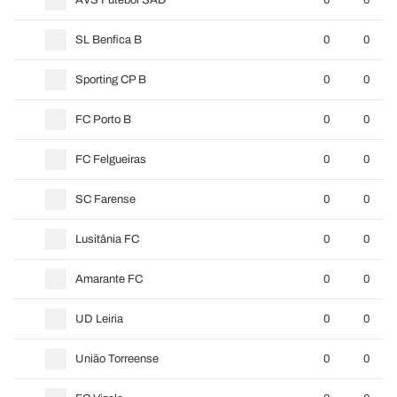
AVS Futebol SAD
0
0
SL Benfica B
0
0
Sporting CP B
0
0
FC Porto B
0
0
FC Felgueiras
0
0
SC Farense
0
0
Lusitânia FC
0
0
Amarante FC
0
0
UD Leiria
0
0
União Torreense
0
0