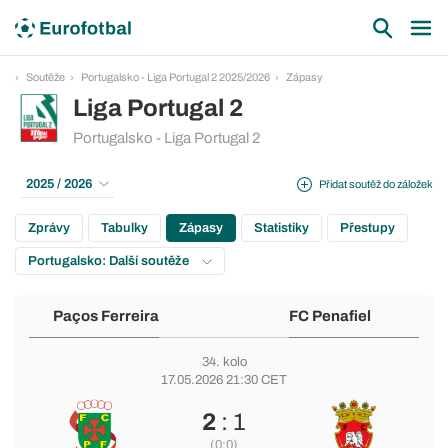
Soutěže
Portugalsko - Liga Portugal 2 2025/2026
Zápasy
Liga Portugal 2
Portugalsko - Liga Portugal 2
2025 / 2026
Přidat soutěž do záložek
Zprávy
Tabulky
Zápasy
Statistiky
Přestupy
Portugalsko: Další soutěže
Paços Ferreira
FC Penafiel
34. kolo
17.05.2026 21:30 CET
2
: 1
(0:0)