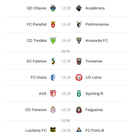
GD Chaves
12:00
Académica
FC Penafiel
15:00
Portimonense
CD Tondela
19:00
Amarante FC
09.08.
SC Farense
12:00
Torreense
FC Vizela
15:00
UD Leiria
AVS
16:30
Sporting B
CD Feirense
16:30
Felgueiras
10.08.
Lusitânia FC
19:00
FC Porto B