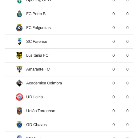
Sporting CP B
0
0
FC Porto B
0
0
FC Felgueiras
0
0
SC Farense
0
0
Lusitânia FC
0
0
Amarante FC
0
0
Académica Coimbra
0
0
UD Leiria
0
0
União Torreense
0
0
GD Chaves
0
0