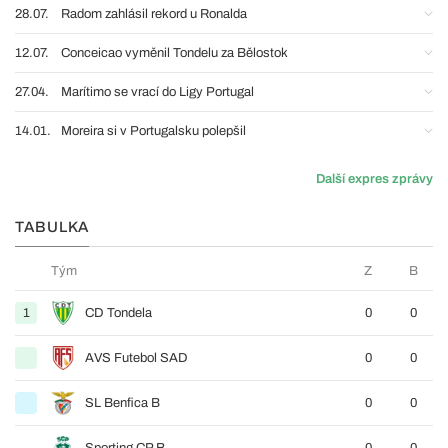
28.07.
Radom zahlásil rekord u Ronalda
12.07.
Conceicao vyměnil Tondelu za Bělostok
27.04.
Marítimo se vrací do Ligy Portugal
14.01.
Moreira si v Portugalsku polepšil
Další expres zprávy
TABULKA
Tým
Z
B
1
CD Tondela
0
0
AVS Futebol SAD
0
0
SL Benfica B
0
0