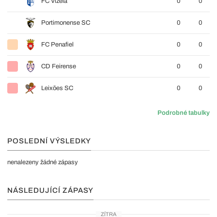
FC Vizela
0
0
Portimonense SC
0
0
FC Penafiel
0
0
CD Feirense
0
0
Leixões SC
0
0
Podrobné tabulky
POSLEDNÍ VÝSLEDKY
nenalezeny žádné zápasy
NÁSLEDUJÍCÍ ZÁPASY
ZÍTRA