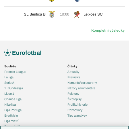
SL Benfica B
19:00
Leixões SC
Kompletní výsledky
Soutěže
Články
Premier League
Aktuality
LaLiga
Previews
Serie A
Komentáře a souhrny
1. Bundesliga
Názory a komentáře
Ligue 1
Fejetony
Chance Liga
Životopisy
Niké liga
Profily, historie
Liga Portugal
Rozhovory
Eredivisie
Tipy a analýzy
Liga mistrů
Evropská liga
Reprezentace