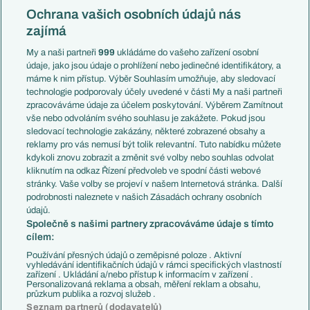
Konferenční liga
Česko
Ochrana vašich osobních údajů nás
Mistrovství světa
Slovensko
zajímá
Liga národů
Anglie
Francie
My a naši partneři
999
ukládáme do vašeho zařízení osobní
Témata
Itálie
údaje, jako jsou údaje o prohlížení nebo jedinečné identifikátory, a
Představení týmů MS
Německo
máme k nim přístup. Výběr Souhlasím umožňuje, aby sledovací
EuroSkauting
Španělsko
technologie podporovaly účely uvedené v části My a naši partneři
PL v kostce
Argentina
zpracováváme údaje za účelem poskytování. Výběrem Zamítnout
Evropské koeficienty
Brazílie
vše nebo odvoláním svého souhlasu je zakážete. Pokud jsou
Přestupy
sledovací technologie zakázány, některé zobrazené obsahy a
Přestupové spekulace
reklamy pro vás nemusí být tolik relevantní. Tuto nabídku můžete
Přestupy
Zranění
kdykoli znovu zobrazit a změnit své volby nebo souhlas odvolat
Zápasy
kliknutím na odkaz Řízení předvoleb ve spodní části webové
Livescore
stránky. Vaše volby se projeví v našem Internetová stránka. Další
Kluby
Tipovací soutěž
podrobnosti naleznete v našich Zásadách ochrany osobních
Arsenal FC
Fotbal TV
údajů.
Chelsea FC
Společně s našimi partnery zpracováváme údaje s tímto
Manchester United
cílem:
AC Milán
Juventus FC
Používání přesných údajů o zeměpisné poloze . Aktivní
Bayern Mnichov
vyhledávání identifikačních údajů v rámci specifických vlastností
zařízení . Ukládání a/nebo přístup k informacím v zařízení .
FC Barcelona
Personalizovaná reklama a obsah, měření reklam a obsahu,
Real Madrid
průzkum publika a rozvoj služeb .
Seznam partnerů (dodavatelů)