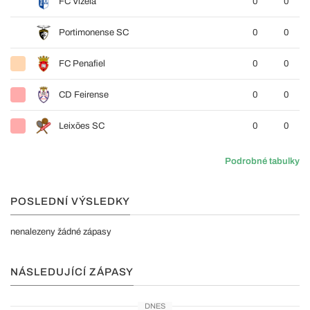
FC Vizela
0
0
Portimonense SC
0
0
FC Penafiel
0
0
CD Feirense
0
0
Leixões SC
0
0
Podrobné tabulky
POSLEDNÍ VÝSLEDKY
nenalezeny žádné zápasy
NÁSLEDUJÍCÍ ZÁPASY
DNES