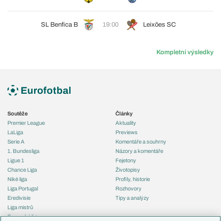
SL Benfica B
19:00
Leixões SC
Kompletní výsledky
Soutěže
Články
Premier League
Aktuality
LaLiga
Previews
Serie A
Komentáře a souhrny
1. Bundesliga
Názory a komentáře
Ligue 1
Fejetony
Chance Liga
Životopisy
Niké liga
Profily, historie
Liga Portugal
Rozhovory
Eredivisie
Tipy a analýzy
Liga mistrů
Evropská liga
Reprezentace