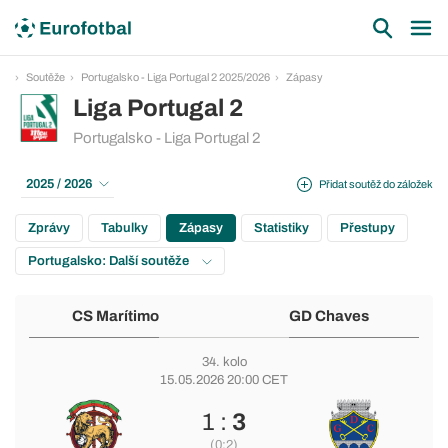
Soutěže
Portugalsko - Liga Portugal 2 2025/2026
Zápasy
Liga Portugal 2
Portugalsko - Liga Portugal 2
2025 / 2026
Přidat soutěž do záložek
Zprávy
Tabulky
Zápasy
Statistiky
Přestupy
Portugalsko: Další soutěže
CS Marítimo
GD Chaves
34. kolo
15.05.2026 20:00 CET
1 :
3
(0:2)