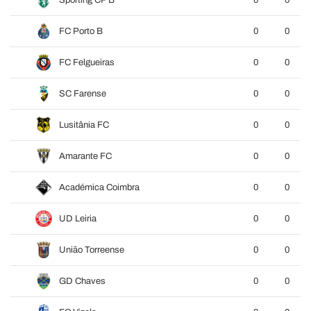
Sporting CP B
0
0
FC Porto B
0
0
FC Felgueiras
0
0
SC Farense
0
0
Lusitânia FC
0
0
Amarante FC
0
0
Académica Coimbra
0
0
UD Leiria
0
0
União Torreense
0
0
GD Chaves
0
0