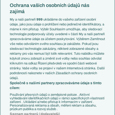
Konferenční liga
Česko
Ochrana vašich osobních údajů nás
Mistrovství světa
Slovensko
zajímá
Liga národů
Anglie
Francie
My a naši partneři
999
ukládáme do vašeho zařízení osobní
Témata
Itálie
údaje, jako jsou údaje o prohlížení nebo jedinečné identifikátory, a
Představení týmů MS
Německo
máme k nim přístup. Výběr Souhlasím umožňuje, aby sledovací
EuroSkauting
Španělsko
technologie podporovaly účely uvedené v části My a naši partneři
PL v kostce
Argentina
zpracováváme údaje za účelem poskytování. Výběrem Zamítnout
Evropské koeficienty
Brazílie
vše nebo odvoláním svého souhlasu je zakážete. Pokud jsou
Přestupy
sledovací technologie zakázány, některé zobrazené obsahy a
Přestupové spekulace
reklamy pro vás nemusí být tolik relevantní. Tuto nabídku můžete
Přestupy
Zranění
kdykoli znovu zobrazit a změnit své volby nebo souhlas odvolat
Zápasy
kliknutím na odkaz Řízení předvoleb ve spodní části webové
Livescore
stránky. Vaše volby se projeví v našem Internetová stránka. Další
Kluby
Tipovací soutěž
podrobnosti naleznete v našich Zásadách ochrany osobních
Arsenal FC
Fotbal TV
údajů.
Chelsea FC
Společně s našimi partnery zpracováváme údaje s tímto
Manchester United
cílem:
AC Milán
Juventus FC
Používání přesných údajů o zeměpisné poloze . Aktivní
Bayern Mnichov
vyhledávání identifikačních údajů v rámci specifických vlastností
zařízení . Ukládání a/nebo přístup k informacím v zařízení .
FC Barcelona
Personalizovaná reklama a obsah, měření reklam a obsahu,
Real Madrid
průzkum publika a rozvoj služeb .
Seznam partnerů (dodavatelů)