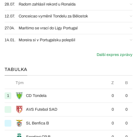
28.07.
Radom zahlásil rekord u Ronalda
12.07.
Conceicao vyměnil Tondelu za Bělostok
27.04.
Marítimo se vrací do Ligy Portugal
14.01.
Moreira si v Portugalsku polepšil
Další expres zprávy
TABULKA
Tým
Z
B
1
CD Tondela
0
0
AVS Futebol SAD
0
0
SL Benfica B
0
0