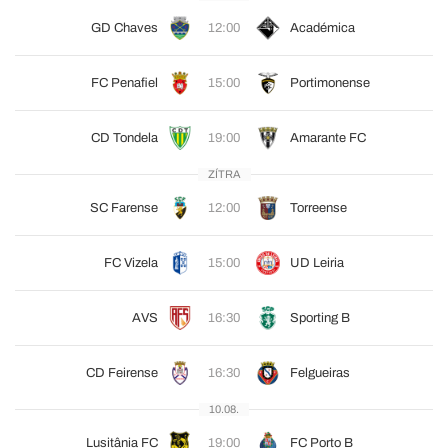
GD Chaves
12:00
Académica
FC Penafiel
15:00
Portimonense
CD Tondela
19:00
Amarante FC
ZÍTRA
SC Farense
12:00
Torreense
FC Vizela
15:00
UD Leiria
AVS
16:30
Sporting B
CD Feirense
16:30
Felgueiras
10.08.
Lusitânia FC
19:00
FC Porto B