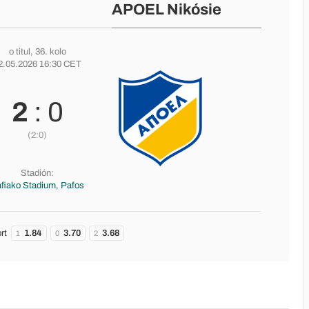
APOEL Nikósie
o titul
, 36. kolo
2.05.2026 16:30 CET
2
: 0
(2:0)
Stadión:
fiako Stadium, Pafos
rt
1.84
3.70
3.68
1
0
2