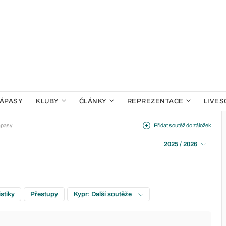
ÁPASY
KLUBY
ČLÁNKY
REPREZENTACE
LIVES
ápasy
Přidat soutěž do záložek
2025 / 2026
istiky
Přestupy
Kypr: Další soutěže