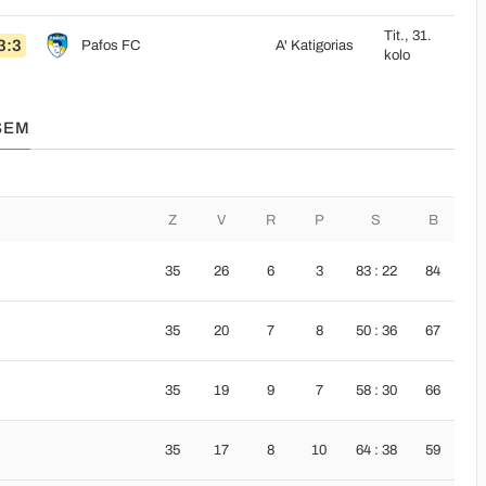
Tit., 31.
3:3
Pafos FC
A' Katigorias
kolo
SEM
Z
V
R
P
S
B
35
26
6
3
83 : 22
84
35
20
7
8
50 : 36
67
35
19
9
7
58 : 30
66
35
17
8
10
64 : 38
59