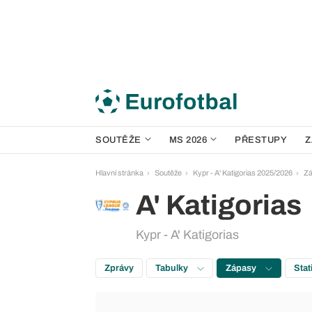
SOUTĚŽE
MS 2026
PŘESTUPY
Z
Hlavní stránka
Soutěže
Kypr - A' Katigorias 2025/2026
Z
A' Katigorias
Kypr - A' Katigorias
Zprávy
Tabulky
Zápasy
Stat