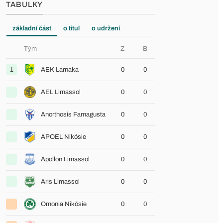
TABULKY
základní část
o titul
o udržení
Tým
Z
B
1
AEK Larnaka
0
0
AEL Limassol
0
0
Anorthosis Famagusta
0
0
APOEL Nikósie
0
0
Apollon Limassol
0
0
Aris Limassol
0
0
Omonia Nikósie
0
0