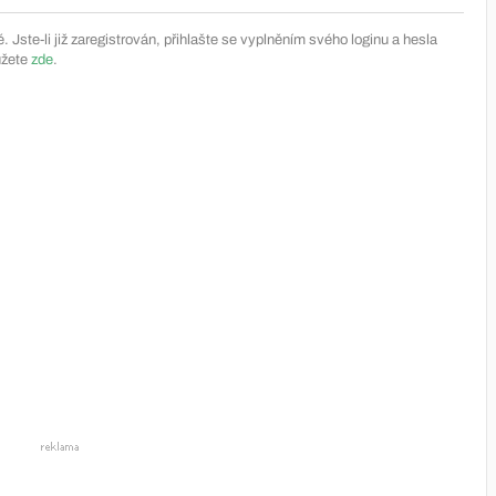
Jste-li již zaregistrován, přihlašte se vyplněním svého loginu a hesla
ůžete
zde
.