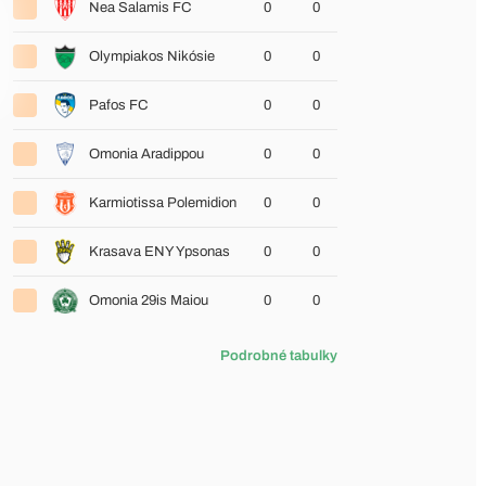
Nea Salamis FC
0
0
Olympiakos Nikósie
0
0
Pafos FC
0
0
Omonia Aradippou
0
0
Karmiotissa Polemidion
0
0
Krasava ENY Ypsonas
0
0
Omonia 29is Maiou
0
0
Podrobné tabulky