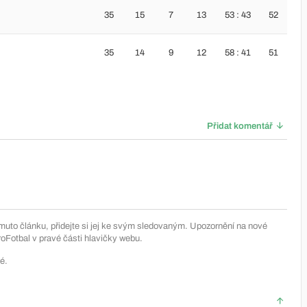
35
15
7
13
53 : 43
52
35
14
9
12
58 : 41
51
Přidat komentář
muto článku, přidejte si jej ke svým sledovaným. Upozornění na nové
Fotbal v pravé části hlavičky webu.
é.