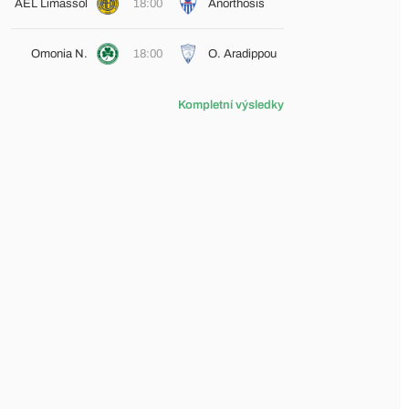
AEL Limassol
18:00
Anorthosis
Omonia N.
18:00
O. Aradippou
Kompletní výsledky