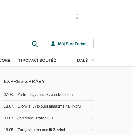
Můj EuroFotbal
CORE
TIPOVACÍ SOUTĚŽ
DALŠÍ
EXPRES ZPRÁVY
07.08.
Ze třetí ligy mezi kyperskou elitu
18.07.
Diony si vyzkouší angažmá na Kypru
08.07.
Jablonec - Pafos 0:0
18.05.
Zbrojovku má posílit Zmrhal