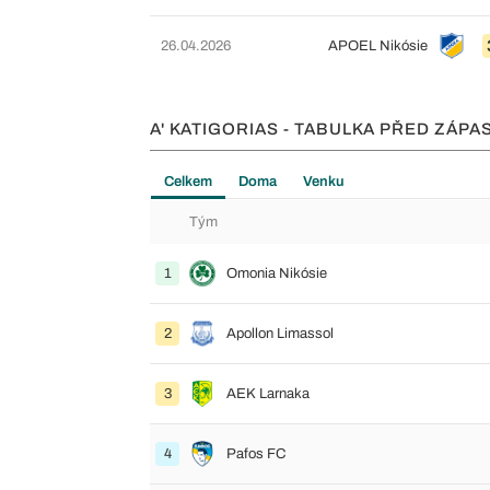
26.04.2026
APOEL Nikósie
A' KATIGORIAS - TABULKA PŘED ZÁPA
Celkem
Doma
Venku
Tým
1
Omonia Nikósie
2
Apollon Limassol
3
AEK Larnaka
4
Pafos FC