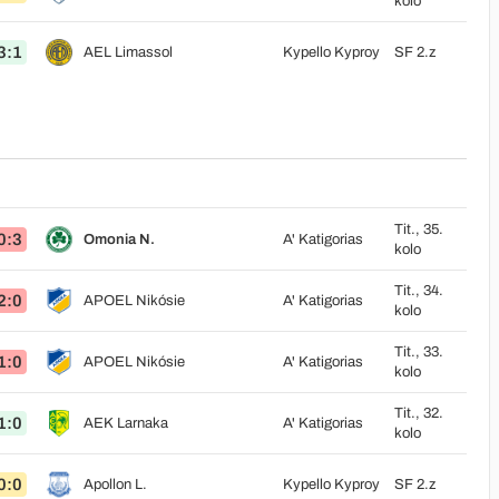
kolo
3:1
AEL Limassol
Kypello Kyproy
SF 2.z
Tit., 35.
0:3
Omonia N.
A' Katigorias
kolo
Tit., 34.
2:0
APOEL Nikósie
A' Katigorias
kolo
Tit., 33.
1:0
APOEL Nikósie
A' Katigorias
kolo
Tit., 32.
1:0
AEK Larnaka
A' Katigorias
kolo
0:0
Apollon L.
Kypello Kyproy
SF 2.z