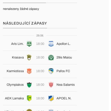
nenalezeny žádné zápasy
NÁSLEDUJÍCÍ ZÁPASY
29.08.
Aris Lim.
18:00
Apollon L.
Krasava
18:00
29is Maiou
Karmiotissa
18:00
Pafos FC
Olympiakos
18:00
Nea Salamis
AEK Larnaka
18:00
APOEL N.