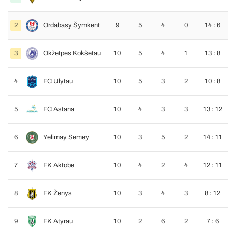
2
Ordabasy Šymkent
9
5
4
0
14 : 6
3
Okžetpes Kokšetau
10
5
4
1
13 : 8
4
FC Ulytau
10
5
3
2
10 : 8
5
FC Astana
10
4
3
3
13 : 12
6
Yelimay Semey
10
3
5
2
14 : 11
7
FK Aktobe
10
4
2
4
12 : 11
8
FK Ženys
10
3
4
3
8 : 12
9
FK Atyrau
10
2
6
2
7 : 6