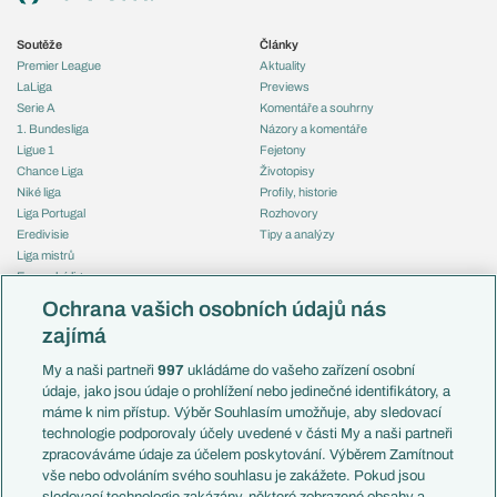
Soutěže
Články
Premier League
Aktuality
LaLiga
Previews
Serie A
Komentáře a souhrny
1. Bundesliga
Názory a komentáře
Ligue 1
Fejetony
Chance Liga
Životopisy
Niké liga
Profily, historie
Liga Portugal
Rozhovory
Eredivisie
Tipy a analýzy
Liga mistrů
Evropská liga
Reprezentace
Konferenční liga
Česko
Ochrana vašich osobních údajů nás
Mistrovství světa
Slovensko
zajímá
Liga národů
Anglie
Francie
My a naši partneři
997
ukládáme do vašeho zařízení osobní
Témata
Itálie
údaje, jako jsou údaje o prohlížení nebo jedinečné identifikátory, a
Představení týmů MS
Německo
máme k nim přístup. Výběr Souhlasím umožňuje, aby sledovací
EuroSkauting
Španělsko
technologie podporovaly účely uvedené v části My a naši partneři
PL v kostce
Argentina
zpracováváme údaje za účelem poskytování. Výběrem Zamítnout
Evropské koeficienty
Brazílie
vše nebo odvoláním svého souhlasu je zakážete. Pokud jsou
Přestupy