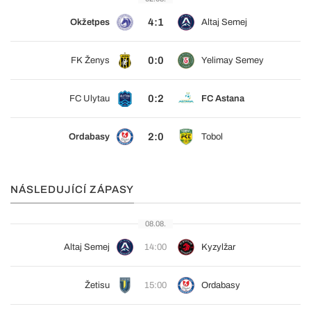
4:1
Okžetpes
Altaj Semej
0:0
FK Ženys
Yelimay Semey
0:2
FC Ulytau
FC Astana
2:0
Ordabasy
Tobol
NÁSLEDUJÍCÍ ZÁPASY
08.08.
Altaj Semej
14:00
Kyzylžar
Žetisu
15:00
Ordabasy