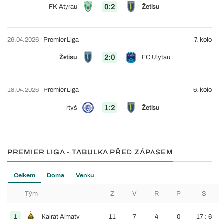
0:2
FK Atyrau
Žetisu
26.04.2026
Premier Liga
7. kolo
2:0
Žetisu
FC Ulytau
18.04.2026
Premier Liga
6. kolo
1:2
Irtyš
Žetisu
PREMIER LIGA - TABULKA PŘED ZÁPASEM
Celkem
Doma
Venku
Tým
Z
V
R
P
S
1
Kairat Almaty
11
7
4
0
17 : 6