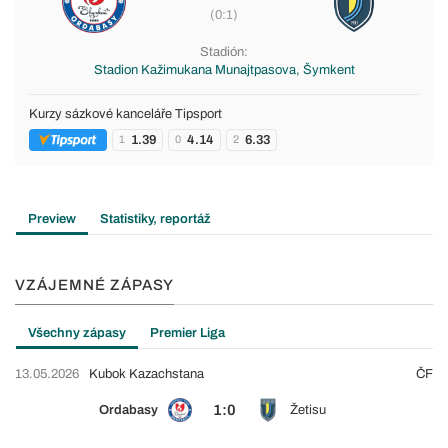
(0:1)
Stadión:
Stadion Kažimukana Munajtpasova, Šymkent
Kurzy sázkové kanceláře Tipsport
1.39
4.14
6.33
1
0
2
Preview
Statistiky, reportáž
VZÁJEMNÉ ZÁPASY
Všechny zápasy
Premier Liga
13.05.2026
Kubok Kazachstana
ČF
1:0
Ordabasy
Žetisu