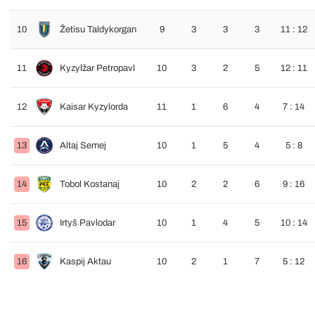
10
Žetisu Taldykorgan
9
3
3
3
11 : 12
11
Kyzylžar Petropavl
10
3
2
5
12 : 11
12
Kaisar Kyzylorda
11
1
6
4
7 : 14
13
Altaj Semej
10
1
5
4
5 : 8
14
Tobol Kostanaj
10
2
2
6
9 : 16
15
Irtyš Pavlodar
10
1
4
5
10 : 14
16
Kaspij Aktau
10
2
1
7
5 : 12