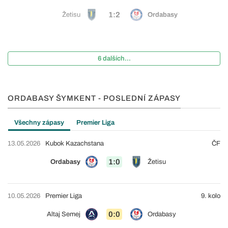
1:2
Žetisu
Ordabasy
6 dalších...
ORDABASY ŠYMKENT - POSLEDNÍ ZÁPASY
Všechny zápasy
Premier Liga
13.05.2026
Kubok Kazachstana
ČF
1:0
Ordabasy
Žetisu
10.05.2026
Premier Liga
9. kolo
0:0
Altaj Semej
Ordabasy