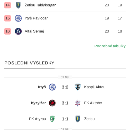
14
Žetisu Taldykorgan
20
19
15
Irtyš Pavlodar
19
17
16
Altaj Semej
20
16
Podrobné tabulky
POSLEDNÍ VÝSLEDKY
01.08.
3:2
Irtyš
Kaspij Aktau
3:1
Kyzylžar
FK Aktobe
1:1
FK Atyrau
Žetisu
02.08.