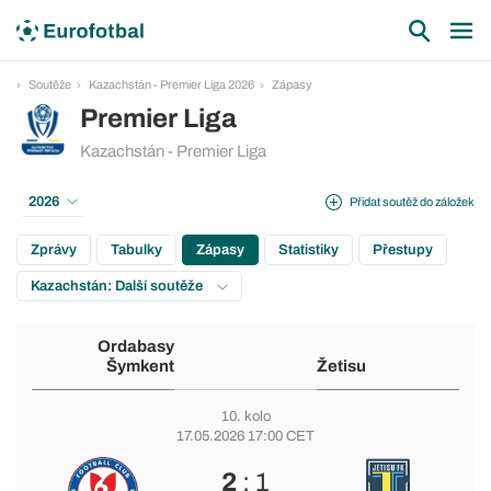
Soutěže
Kazachstán - Premier Liga 2026
Zápasy
Premier Liga
Kazachstán - Premier Liga
2026
Přidat soutěž do záložek
Zprávy
Tabulky
Zápasy
Statistiky
Přestupy
Kazachstán: Další soutěže
Ordabasy
Šymkent
Žetisu
10. kolo
17.05.2026 17:00 CET
2
: 1