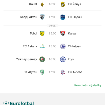
Kairat
16:00
FK Ženys
Kaspij Aktau
17:00
FC Ulytau
09.08.
Tobol
15:00
Kaisar
FC Astana
15:00
Okžetpes
Yelimay Semey
16:00
Irtyš
FK Atyrau
17:00
FK Aktobe
Kompletní výsledky