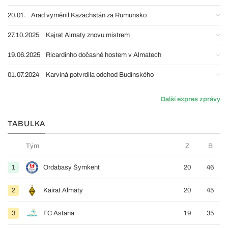
20.01.
Arad vyměnil Kazachstán za Rumunsko
27.10.2025
Kajrat Almaty znovu mistrem
19.06.2025
Ricardinho dočasně hostem v Almatech
01.07.2024
Karviná potvrdila odchod Budínského
Další expres zprávy
TABULKA
Tým
Z
B
1
Ordabasy Šymkent
20
46
2
Kairat Almaty
20
45
3
FC Astana
19
35