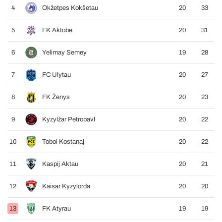
4
Okžetpes Kokšetau
20
33
5
FK Aktobe
20
31
6
Yelimay Semey
19
28
7
FC Ulytau
20
27
8
FK Ženys
20
23
9
Kyzylžar Petropavl
20
22
10
Tobol Kostanaj
20
22
11
Kaspij Aktau
20
21
12
Kaisar Kyzylorda
20
20
13
FK Atyrau
19
19