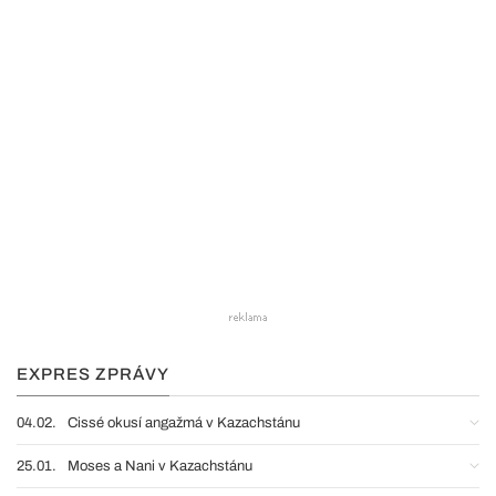
EXPRES ZPRÁVY
04.02.
Cissé okusí angažmá v Kazachstánu
25.01.
Moses a Nani v Kazachstánu