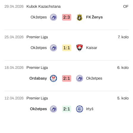
29.04.2026
Kubok Kazachstana
OF
2:3
Okžetpes
FK Ženys
25.04.2026
Premier Liga
7. kolo
1:1
Okžetpes
Kaisar
18.04.2026
Premier Liga
6. kolo
2:1
Ordabasy
Okžetpes
12.04.2026
Premier Liga
5. kolo
2:1
Okžetpes
Irtyš