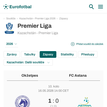
Soutěže
Kazachstán - Premier Liga 2026
Zápasy
Premier Liga
Kazachstán - Premier Liga
2026
Přidat soutěž do záložek
Zprávy
Tabulky
Zápasy
Statistiky
Přestupy
Kazachstán: Další soutěže
Okžetpes
FC Astana
10. kolo
16.05.2026 14:00 CET
1
: 0
(1:0)