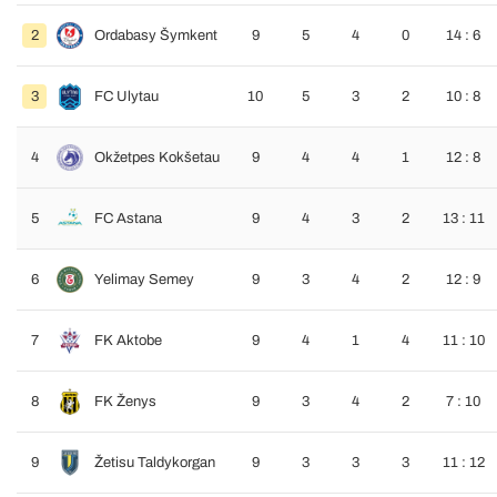
2
Ordabasy Šymkent
9
5
4
0
14 : 6
3
FC Ulytau
10
5
3
2
10 : 8
4
Okžetpes Kokšetau
9
4
4
1
12 : 8
5
FC Astana
9
4
3
2
13 : 11
6
Yelimay Semey
9
3
4
2
12 : 9
7
FK Aktobe
9
4
1
4
11 : 10
8
FK Ženys
9
3
4
2
7 : 10
9
Žetisu Taldykorgan
9
3
3
3
11 : 12