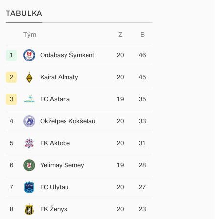
TABULKA
Tým
Z
B
1
Ordabasy Šymkent
20
46
2
Kairat Almaty
20
45
3
FC Astana
19
35
4
Okžetpes Kokšetau
20
33
5
FK Aktobe
20
31
6
Yelimay Semey
19
28
7
FC Ulytau
20
27
8
FK Ženys
20
23