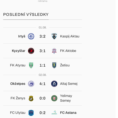
POSLEDNÍ VÝSLEDKY
01.08.
3:2
Irtyš
Kaspij Aktau
3:1
Kyzylžar
FK Aktobe
1:1
FK Atyrau
Žetisu
02.08.
4:1
Okžetpes
Altaj Semej
Yelimay
0:0
FK Ženys
Semey
0:2
FC Ulytau
FC Astana