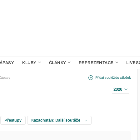
ÁPASY
KLUBY
ČLÁNKY
REPREZENTACE
LIVES
Zápasy
Přidat soutěž do záložek
2026
Přestupy
Kazachstán: Další soutěže