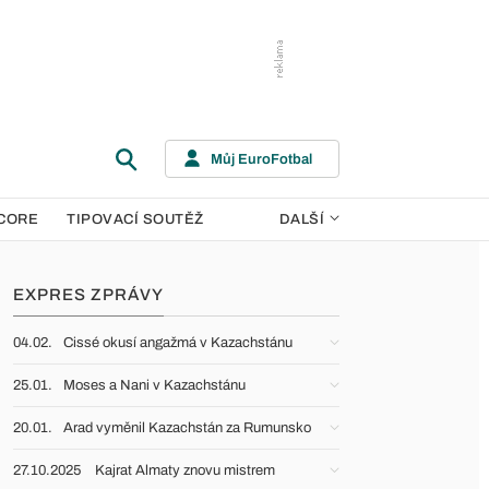
Můj EuroFotbal
CORE
TIPOVACÍ SOUTĚŽ
DALŠÍ
EXPRES ZPRÁVY
04.02.
Cissé okusí angažmá v Kazachstánu
25.01.
Moses a Nani v Kazachstánu
20.01.
Arad vyměnil Kazachstán za Rumunsko
27.10.2025
Kajrat Almaty znovu mistrem