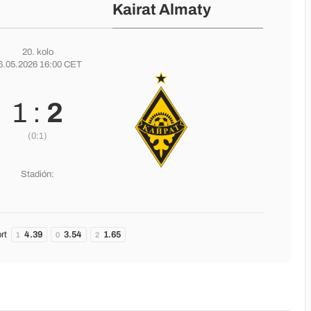
Kairat Almaty
20. kolo
6.05.2026 16:00 CET
1 :
2
(0:1)
Stadión:
rt
4.39
3.54
1.65
1
0
2