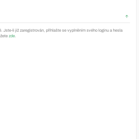
Jste-li již zaregistrován, přihlašte se vyplněním svého loginu a hesla
ůžete
zde
.