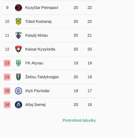
9
Kyzylžar Petropavl
20
22
10
Tobol Kostanaj
20
22
11
Kaspij Aktau
20
21
12
Kaisar Kyzylorda
20
20
13
FK Atyrau
19
19
14
Žetisu Taldykorgan
20
19
15
Irtyš Pavlodar
19
17
16
Altaj Semej
20
16
Podrobné tabulky