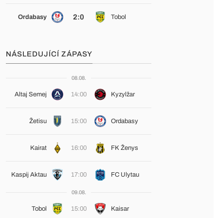
2:0
Ordabasy
Tobol
NÁSLEDUJÍCÍ ZÁPASY
08.08.
Altaj Semej
14:00
Kyzylžar
Žetisu
15:00
Ordabasy
Kairat
16:00
FK Ženys
Kaspij Aktau
17:00
FC Ulytau
09.08.
Tobol
15:00
Kaisar