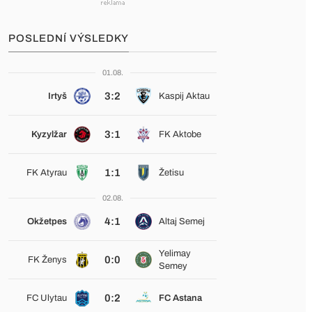
POSLEDNÍ VÝSLEDKY
01.08.
3:2
Irtyš
Kaspij Aktau
3:1
Kyzylžar
FK Aktobe
1:1
FK Atyrau
Žetisu
02.08.
4:1
Okžetpes
Altaj Semej
Yelimay
0:0
FK Ženys
Semey
0:2
FC Ulytau
FC Astana