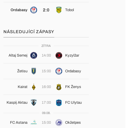
2:0
Ordabasy
Tobol
NÁSLEDUJÍCÍ ZÁPASY
ZÍTRA
Altaj Semej
14:00
Kyzylžar
Žetisu
15:00
Ordabasy
Kairat
16:00
FK Ženys
Kaspij Aktau
17:00
FC Ulytau
09.08.
FC Astana
15:00
Okžetpes