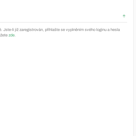
Jste-li již zaregistrován, přihlašte se vyplněním svého loginu a hesla
ůžete
zde
.