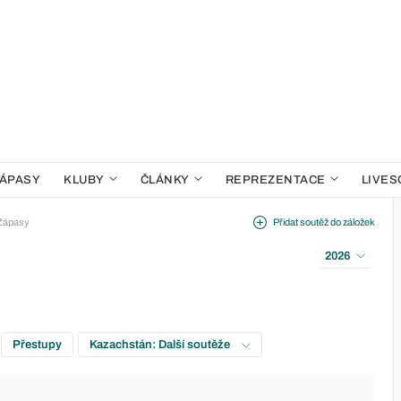
ÁPASY
KLUBY
ČLÁNKY
REPREZENTACE
LIVES
Zápasy
Přidat soutěž do záložek
2026
Přestupy
Kazachstán: Další soutěže