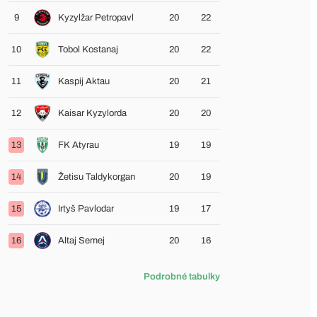
9
Kyzylžar Petropavl
20
22
10
Tobol Kostanaj
20
22
11
Kaspij Aktau
20
21
12
Kaisar Kyzylorda
20
20
13
FK Atyrau
19
19
14
Žetisu Taldykorgan
20
19
15
Irtyš Pavlodar
19
17
16
Altaj Semej
20
16
Podrobné tabulky