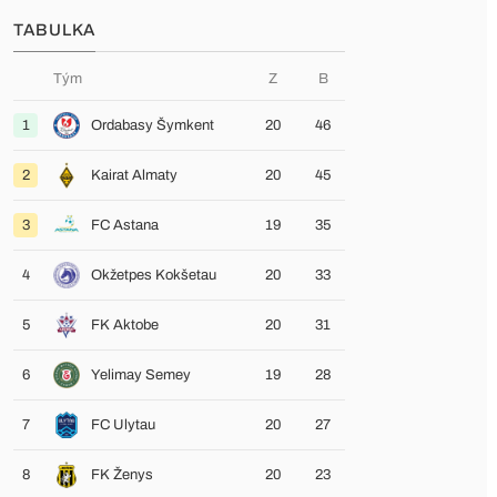
TABULKA
Tým
Z
B
1
Ordabasy Šymkent
20
46
2
Kairat Almaty
20
45
3
FC Astana
19
35
4
Okžetpes Kokšetau
20
33
5
FK Aktobe
20
31
6
Yelimay Semey
19
28
7
FC Ulytau
20
27
8
FK Ženys
20
23