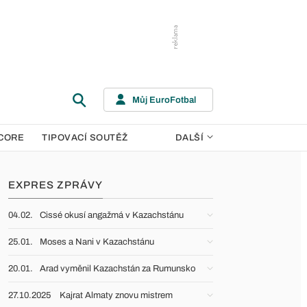
Můj EuroFotbal
CORE
TIPOVACÍ SOUTĚŽ
DALŠÍ
EXPRES ZPRÁVY
04.02.
Cissé okusí angažmá v Kazachstánu
25.01.
Moses a Nani v Kazachstánu
20.01.
Arad vyměnil Kazachstán za Rumunsko
27.10.2025
Kajrat Almaty znovu mistrem