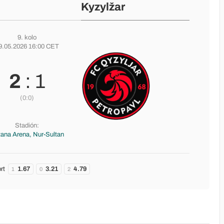
Kyzylžar
9. kolo
9.05.2026 16:00 CET
2
: 1
(0:0)
Stadión:
ana Arena, Nur-Sultan
rt
1.67
3.21
4.79
1
0
2