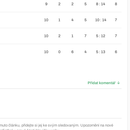
9
2
2
5
8 : 14
8
10
1
4
5
10 : 14
7
10
2
1
7
5 : 12
7
10
0
6
4
5 : 13
6
Přidat komentář
muto článku, přidejte si jej ke svým sledovaným. Upozornění na nové