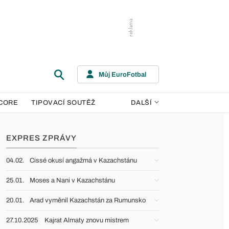
Můj EuroFotbal
CORE
TIPOVACÍ SOUTĚŽ
DALŠÍ
EXPRES ZPRÁVY
04.02.
Cissé okusí angažmá v Kazachstánu
25.01.
Moses a Nani v Kazachstánu
20.01.
Arad vyměnil Kazachstán za Rumunsko
27.10.2025
Kajrat Almaty znovu mistrem