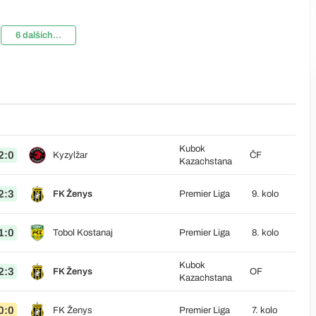
6 dalších...
Kubok
2:0
Kyzylžar
ČF
Kazachstana
2:3
FK Ženys
Premier Liga
9. kolo
1:0
Tobol Kostanaj
Premier Liga
8. kolo
Kubok
2:3
FK Ženys
OF
Kazachstana
0:0
FK Ženys
Premier Liga
7. kolo