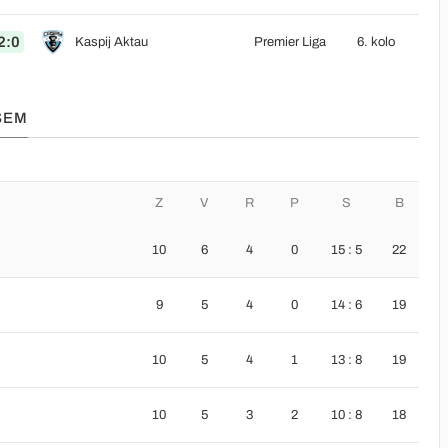
2:0
Kaspij Aktau
Premier Liga
6. kolo
SEM
Z
V
R
P
S
B
10
6
4
0
15 : 5
22
9
5
4
0
14 : 6
19
10
5
4
1
13 : 8
19
10
5
3
2
10 : 8
18