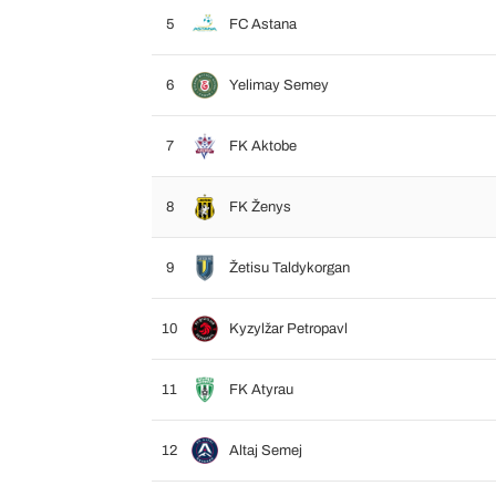
5
FC Astana
6
Yelimay Semey
7
FK Aktobe
8
FK Ženys
9
Žetisu Taldykorgan
10
Kyzylžar Petropavl
11
FK Atyrau
12
Altaj Semej