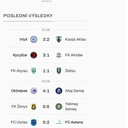
POSLEDNÍ VÝSLEDKY
01.08.
3:2
Irtyš
Kaspij Aktau
3:1
Kyzylžar
FK Aktobe
1:1
FK Atyrau
Žetisu
02.08.
4:1
Okžetpes
Altaj Semej
Yelimay
0:0
FK Ženys
Semey
0:2
FC Ulytau
FC Astana