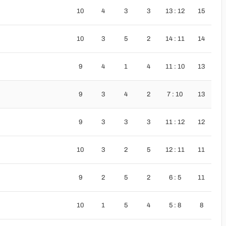
10
4
3
3
13 : 12
15
10
3
5
2
14 : 11
14
9
4
1
4
11 : 10
13
9
3
4
2
7 : 10
13
9
3
3
3
11 : 12
12
10
3
2
5
12 : 11
11
9
2
5
2
6 : 5
11
10
1
5
4
5 : 8
8