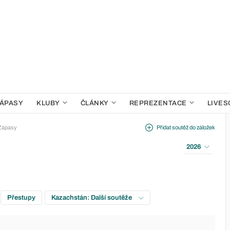
ÁPASY
KLUBY
ČLÁNKY
REPREZENTACE
LIVES
Zápasy
Přidat soutěž do záložek
2026
Přestupy
Kazachstán: Další soutěže