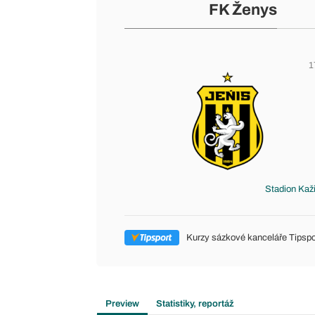
FK Ženys
1
Stadion Kaž
Kurzy sázkové kanceláře Tipspo
Preview
Statistiky, reportáž