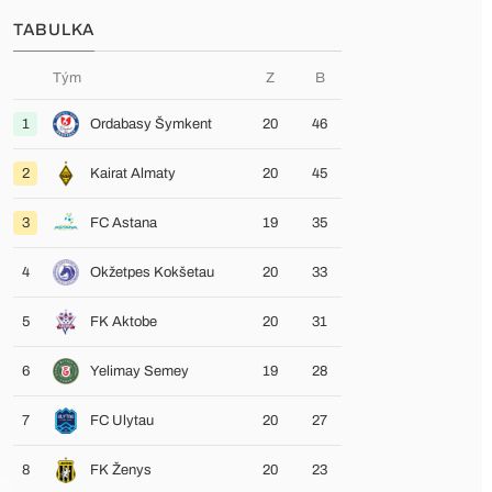
TABULKA
Tým
Z
B
1
Ordabasy Šymkent
20
46
2
Kairat Almaty
20
45
3
FC Astana
19
35
4
Okžetpes Kokšetau
20
33
5
FK Aktobe
20
31
6
Yelimay Semey
19
28
7
FC Ulytau
20
27
8
FK Ženys
20
23