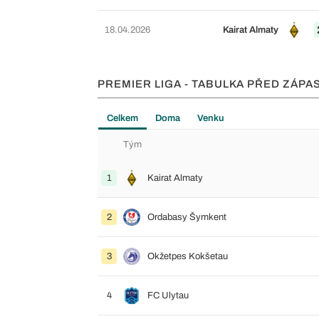
18.04.2026
Kairat Almaty
PREMIER LIGA - TABULKA PŘED ZÁPA
Celkem
Doma
Venku
Tým
1
Kairat Almaty
2
Ordabasy Šymkent
3
Okžetpes Kokšetau
4
FC Ulytau