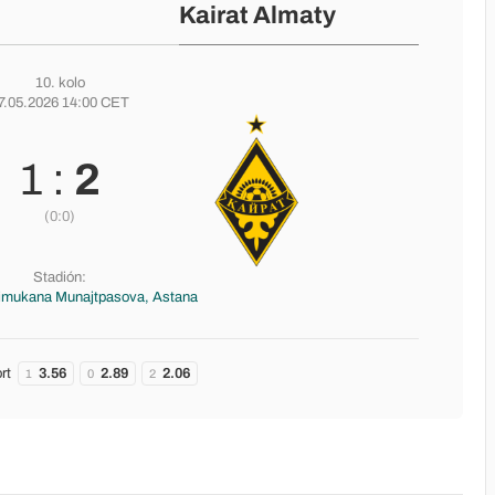
Kairat Almaty
10. kolo
7.05.2026 14:00 CET
1 :
2
(0:0)
Stadión:
imukana Munajtpasova, Astana
rt
3.56
2.89
2.06
1
0
2