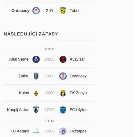
2:0
Ordabasy
Tobol
NÁSLEDUJÍCÍ ZÁPASY
DNES
Altaj Semej
14:00
Kyzylžar
Žetisu
15:00
Ordabasy
Kairat
16:00
FK Ženys
Kaspij Aktau
17:00
FC Ulytau
ZÍTRA
FC Astana
15:00
Okžetpes