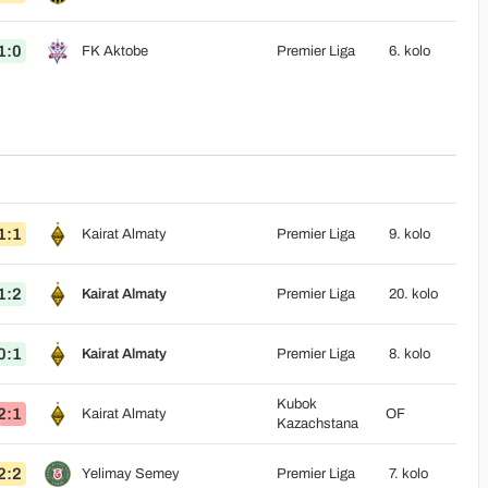
1:0
FK Aktobe
Premier Liga
6. kolo
1:1
Kairat Almaty
Premier Liga
9. kolo
1:2
Kairat Almaty
Premier Liga
20. kolo
0:1
Kairat Almaty
Premier Liga
8. kolo
Kubok
2:1
Kairat Almaty
OF
Kazachstana
2:2
Yelimay Semey
Premier Liga
7. kolo