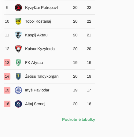
9
Kyzylžar Petropavl
20
22
10
Tobol Kostanaj
20
22
11
Kaspij Aktau
20
21
12
Kaisar Kyzylorda
20
20
13
FK Atyrau
19
19
14
Žetisu Taldykorgan
20
19
15
Irtyš Pavlodar
19
17
16
Altaj Semej
20
16
Podrobné tabulky