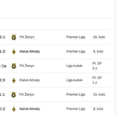
3:1
FK Ženys
Premier Liga
20. kolo
1:2
Kairat Almaty
Premier Liga
8. kolo
Pl. SF
2:1p
FK Ženys
Liga kubok
2.z
Pl. SF
2:0
Kairat Almaty
Liga kubok
1.z
1:1
FK Ženys
Premier Liga
14. kolo
0:2
Kairat Almaty
Premier Liga
8. kolo