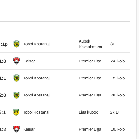
Kubok
2:1p
Tobol Kostanaj
ČF
Kazachstana
1:0
Kaisar
Premier Liga
24. kolo
1:1
Tobol Kostanaj
Premier Liga
12. kolo
2:0
Tobol Kostanaj
Premier Liga
26. kolo
5:1
Tobol Kostanaj
Liga kubok
Sk B
1:2
Kaisar
Premier Liga
10. kolo