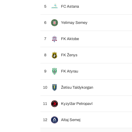
5
FC Astana
6
Yelimay Semey
7
FK Aktobe
8
FK Ženys
9
FK Atyrau
10
Žetisu Taldykorgan
11
Kyzylžar Petropavl
12
Altaj Semej