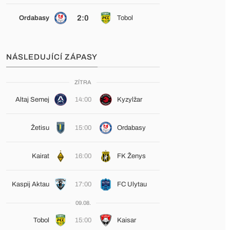
2:0
Ordabasy
Tobol
NÁSLEDUJÍCÍ ZÁPASY
ZÍTRA
Altaj Semej
14:00
Kyzylžar
Žetisu
15:00
Ordabasy
Kairat
16:00
FK Ženys
Kaspij Aktau
17:00
FC Ulytau
09.08.
Tobol
15:00
Kaisar