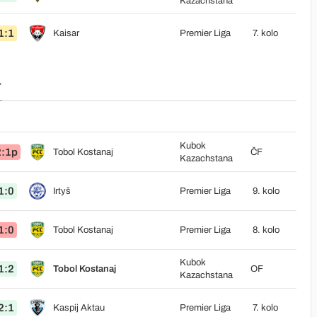
Kazachstana
1:1
Kaisar
Premier Liga
7. kolo
Y
Kubok
2:1p
Tobol Kostanaj
ČF
Kazachstana
1:0
Irtyš
Premier Liga
9. kolo
1:0
Tobol Kostanaj
Premier Liga
8. kolo
Kubok
1:2
Tobol Kostanaj
OF
Kazachstana
2:1
Kaspij Aktau
Premier Liga
7. kolo