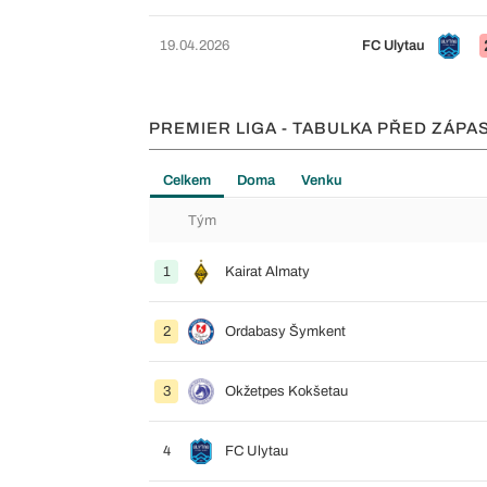
19.04.2026
FC Ulytau
PREMIER LIGA - TABULKA PŘED ZÁPA
Celkem
Doma
Venku
Tým
1
Kairat Almaty
2
Ordabasy Šymkent
3
Okžetpes Kokšetau
4
FC Ulytau