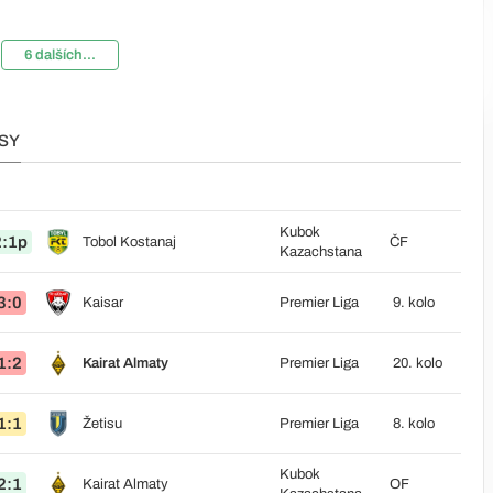
6 dalších...
SY
Kubok
2:1p
Tobol Kostanaj
ČF
Kazachstana
3:0
Kaisar
Premier Liga
9. kolo
1:2
Kairat Almaty
Premier Liga
20. kolo
1:1
Žetisu
Premier Liga
8. kolo
Kubok
2:1
Kairat Almaty
OF