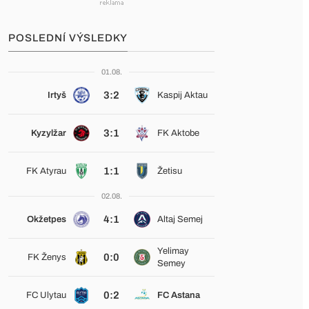
POSLEDNÍ VÝSLEDKY
01.08.
3:2
Irtyš
Kaspij Aktau
3:1
Kyzylžar
FK Aktobe
1:1
FK Atyrau
Žetisu
02.08.
4:1
Okžetpes
Altaj Semej
Yelimay
0:0
FK Ženys
Semey
0:2
FC Ulytau
FC Astana