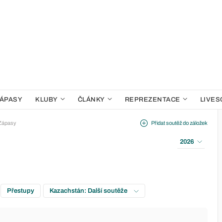
ÁPASY
KLUBY
ČLÁNKY
REPREZENTACE
LIVES
Zápasy
Přidat soutěž do záložek
2026
Přestupy
Kazachstán: Další soutěže