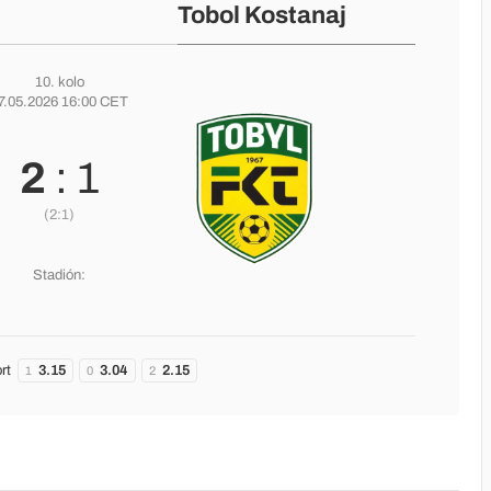
Tobol Kostanaj
10. kolo
7.05.2026 16:00 CET
2
: 1
(2:1)
Stadión:
rt
3.15
3.04
2.15
1
0
2