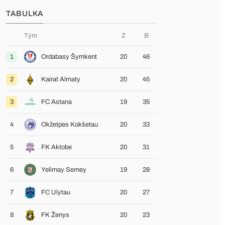
TABULKA
Tým
Z
B
1
Ordabasy Šymkent
20
46
2
Kairat Almaty
20
45
3
FC Astana
19
35
4
Okžetpes Kokšetau
20
33
5
FK Aktobe
20
31
6
Yelimay Semey
19
28
7
FC Ulytau
20
27
8
FK Ženys
20
23