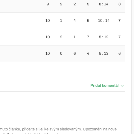
9
2
2
5
8 : 14
8
10
1
4
5
10 : 14
7
10
2
1
7
5 : 12
7
10
0
6
4
5 : 13
6
Přidat komentář
muto článku, přidejte si jej ke svým sledovaným. Upozornění na nové