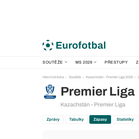
SOUTĚŽE
MS 2026
PŘESTUPY
Z
Hlavní stránka
Soutěže
Kazachstán - Premier Liga 2026
Premier Liga
Kazachstán - Premier Liga
Zprávy
Tabulky
Zápasy
Statistiky