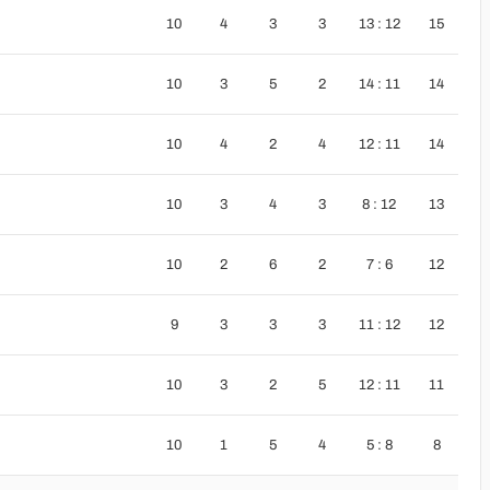
10
4
3
3
13 : 12
15
10
3
5
2
14 : 11
14
10
4
2
4
12 : 11
14
10
3
4
3
8 : 12
13
10
2
6
2
7 : 6
12
9
3
3
3
11 : 12
12
10
3
2
5
12 : 11
11
10
1
5
4
5 : 8
8