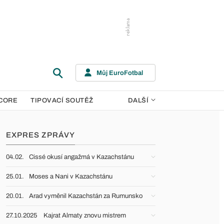
Můj EuroFotbal
CORE
TIPOVACÍ SOUTĚŽ
DALŠÍ
EXPRES ZPRÁVY
04.02.
Cissé okusí angažmá v Kazachstánu
25.01.
Moses a Nani v Kazachstánu
20.01.
Arad vyměnil Kazachstán za Rumunsko
27.10.2025
Kajrat Almaty znovu mistrem