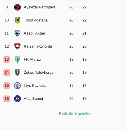
9
Kyzylžar Petropavl
20
22
10
Tobol Kostanaj
20
22
11
Kaspij Aktau
20
21
12
Kaisar Kyzylorda
20
20
13
FK Atyrau
19
19
14
Žetisu Taldykorgan
20
19
15
Irtyš Pavlodar
19
17
16
Altaj Semej
20
16
Podrobné tabulky