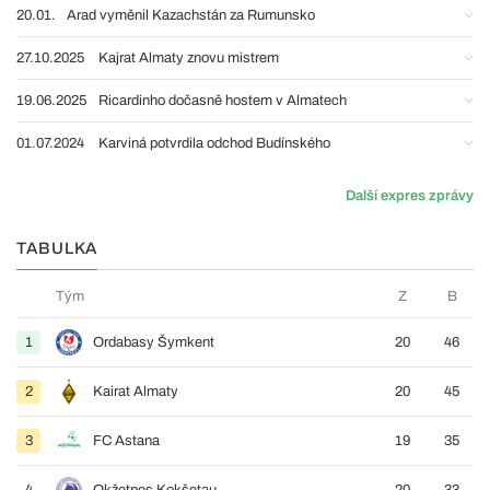
20.01.
Arad vyměnil Kazachstán za Rumunsko
27.10.2025
Kajrat Almaty znovu mistrem
19.06.2025
Ricardinho dočasně hostem v Almatech
01.07.2024
Karviná potvrdila odchod Budínského
Další expres zprávy
TABULKA
Tým
Z
B
1
Ordabasy Šymkent
20
46
2
Kairat Almaty
20
45
3
FC Astana
19
35