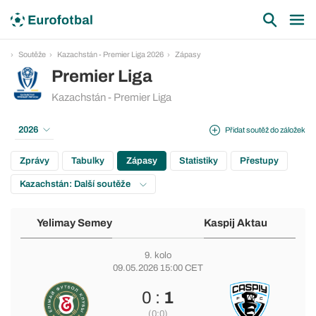
Soutěže
Kazachstán - Premier Liga 2026
Zápasy
Premier Liga
Kazachstán - Premier Liga
2026
Přidat soutěž do záložek
Zprávy
Tabulky
Zápasy
Statistiky
Přestupy
Kazachstán: Další soutěže
Yelimay Semey
Kaspij Aktau
9. kolo
09.05.2026 15:00 CET
0 :
1
(0:0)