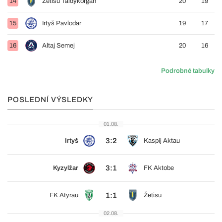
14
Žetisu Taldykorgan
20
19
15
Irtyš Pavlodar
19
17
16
Altaj Semej
20
16
Podrobné tabulky
POSLEDNÍ VÝSLEDKY
01.08.
3:2
Irtyš
Kaspij Aktau
3:1
Kyzylžar
FK Aktobe
1:1
FK Atyrau
Žetisu
02.08.