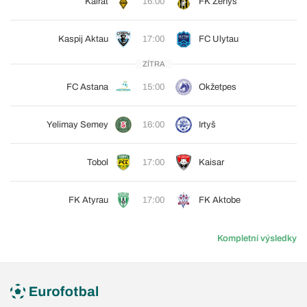
Kairat
16:00
FK Ženys
Kaspij Aktau
17:00
FC Ulytau
ZÍTRA
FC Astana
15:00
Okžetpes
Yelimay Semey
16:00
Irtyš
Tobol
17:00
Kaisar
FK Atyrau
17:00
FK Aktobe
Kompletní výsledky