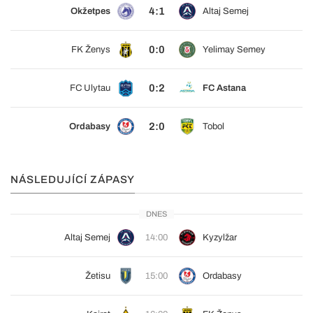
4:1
Okžetpes
Altaj Semej
0:0
FK Ženys
Yelimay Semey
0:2
FC Ulytau
FC Astana
2:0
Ordabasy
Tobol
NÁSLEDUJÍCÍ ZÁPASY
DNES
Altaj Semej
14:00
Kyzylžar
Žetisu
15:00
Ordabasy