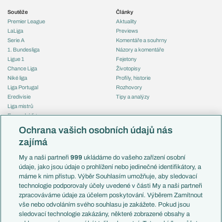
Soutěže
Články
Premier League
Aktuality
LaLiga
Previews
Serie A
Komentáře a souhrny
1. Bundesliga
Názory a komentáře
Ligue 1
Fejetony
Chance Liga
Životopisy
Niké liga
Profily, historie
Liga Portugal
Rozhovory
Eredivisie
Tipy a analýzy
Liga mistrů
Evropská liga
Reprezentace
Konferenční liga
Česko
Ochrana vašich osobních údajů nás
Mistrovství světa
Slovensko
zajímá
Liga národů
Anglie
Francie
My a naši partneři
999
ukládáme do vašeho zařízení osobní
Témata
Itálie
údaje, jako jsou údaje o prohlížení nebo jedinečné identifikátory, a
Představení týmů MS
Německo
máme k nim přístup. Výběr Souhlasím umožňuje, aby sledovací
EuroSkauting
Španělsko
technologie podporovaly účely uvedené v části My a naši partneři
PL v kostce
Argentina
zpracováváme údaje za účelem poskytování. Výběrem Zamítnout
Evropské koeficienty
Brazílie
vše nebo odvoláním svého souhlasu je zakážete. Pokud jsou
Přestupy
sledovací technologie zakázány, některé zobrazené obsahy a
Přestupové spekulace