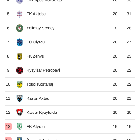
4
Okžetpes Kokšetau
20
33
5
FK Aktobe
20
31
6
Yelimay Semey
19
28
7
FC Ulytau
20
27
8
FK Ženys
20
23
9
Kyzylžar Petropavl
20
22
10
Tobol Kostanaj
20
22
11
Kaspij Aktau
20
21
12
Kaisar Kyzylorda
20
20
13
FK Atyrau
19
19