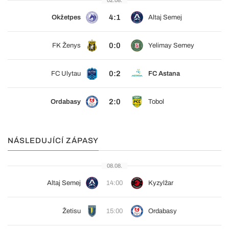
02.08.
4:1
Okžetpes
Altaj Semej
0:0
FK Ženys
Yelimay Semey
0:2
FC Ulytau
FC Astana
2:0
Ordabasy
Tobol
NÁSLEDUJÍCÍ ZÁPASY
08.08.
Altaj Semej
14:00
Kyzylžar
Žetisu
15:00
Ordabasy