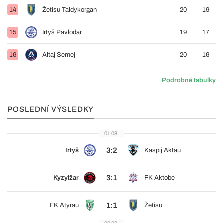
14
Žetisu Taldykorgan
20
19
15
Irtyš Pavlodar
19
17
16
Altaj Semej
20
16
Podrobné tabulky
POSLEDNÍ VÝSLEDKY
01.08.
3:2
Irtyš
Kaspij Aktau
3:1
Kyzylžar
FK Aktobe
1:1
FK Atyrau
Žetisu