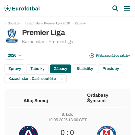
Soutěže
Kazachstán - Premier Liga 2026
Zápasy
Premier Liga
Kazachstán - Premier Liga
2026
Přidat soutěž do záložek
Zprávy
Tabulky
Zápasy
Statistiky
Přestupy
Kazachstán: Další soutěže
Ordabasy
Altaj Semej
Šymkent
9. kolo
10.05.2026 13:00 CET
0 : 0