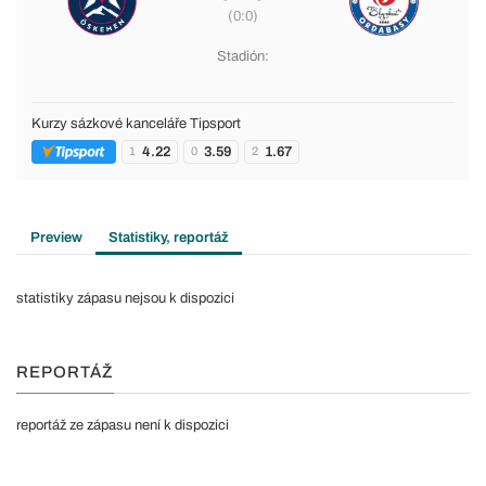
(0:0)
Stadión:
Kurzy sázkové kanceláře Tipsport
4.22
3.59
1.67
1
0
2
Preview
Statistiky, reportáž
statistiky zápasu nejsou k dispozici
REPORTÁŽ
reportáž ze zápasu není k dispozici