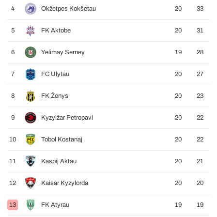
4
Okžetpes Kokšetau
20
33
5
FK Aktobe
20
31
6
Yelimay Semey
19
28
7
FC Ulytau
20
27
8
FK Ženys
20
23
9
Kyzylžar Petropavl
20
22
10
Tobol Kostanaj
20
22
11
Kaspij Aktau
20
21
12
Kaisar Kyzylorda
20
20
13
FK Atyrau
19
19