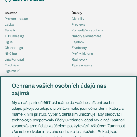
Soutěže
Články
Premier League
Aktuality
LaLiga
Previews
Serie A
Komentáře a souhrny
1. Bundesliga
Názory a komentáře
Ligue 1
Fejetony
Chance Liga
Životopisy
Niké liga
Profily, historie
Liga Portugal
Rozhovory
Eredivisie
Tipy a analýzy
Liga mistrů
Evropská liga
Reprezentace
Konferenční liga
Česko
Ochrana vašich osobních údajů nás
Mistrovství světa
Slovensko
zajímá
Liga národů
Anglie
Francie
My a naši partneři
997
ukládáme do vašeho zařízení osobní
Témata
Itálie
údaje, jako jsou údaje o prohlížení nebo jedinečné identifikátory, a
Představení týmů MS
Německo
máme k nim přístup. Výběr Souhlasím umožňuje, aby sledovací
EuroSkauting
Španělsko
technologie podporovaly účely uvedené v části My a naši partneři
PL v kostce
Argentina
zpracováváme údaje za účelem poskytování. Výběrem Zamítnout
Evropské koeficienty
Brazílie
vše nebo odvoláním svého souhlasu je zakážete. Pokud jsou
Přestupy