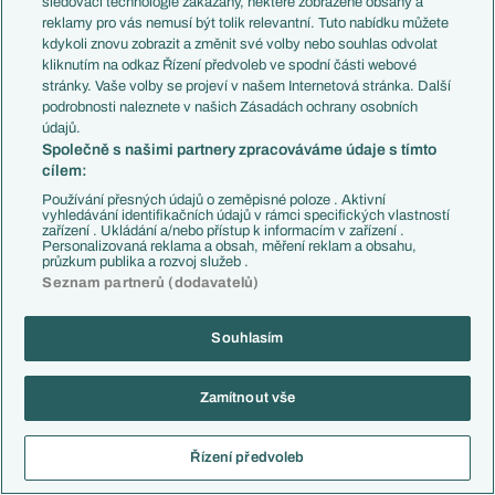
sledovací technologie zakázány, některé zobrazené obsahy a
Přestupové spekulace
reklamy pro vás nemusí být tolik relevantní. Tuto nabídku můžete
Přestupy
Zranění
kdykoli znovu zobrazit a změnit své volby nebo souhlas odvolat
Zápasy
kliknutím na odkaz Řízení předvoleb ve spodní části webové
Livescore
stránky. Vaše volby se projeví v našem Internetová stránka. Další
Kluby
Tipovací soutěž
podrobnosti naleznete v našich Zásadách ochrany osobních
Arsenal FC
Fotbal TV
údajů.
Chelsea FC
Společně s našimi partnery zpracováváme údaje s tímto
Manchester United
cílem:
AC Milán
Juventus FC
Používání přesných údajů o zeměpisné poloze . Aktivní
Bayern Mnichov
vyhledávání identifikačních údajů v rámci specifických vlastností
zařízení . Ukládání a/nebo přístup k informacím v zařízení .
FC Barcelona
Personalizovaná reklama a obsah, měření reklam a obsahu,
Real Madrid
průzkum publika a rozvoj služeb .
Seznam partnerů (dodavatelů)
Souhlasím
Copyright © 2001-2026 EuroFotbal.cz. Využíváme zpravodajství ČTK.
RSS
Podmínky užití
Informace o zpracování osobních údajů
Zamítnout vše
GDPR a žurnalistika
Nastavení soukromí
Kontakt
Tiráž
Řízení předvoleb