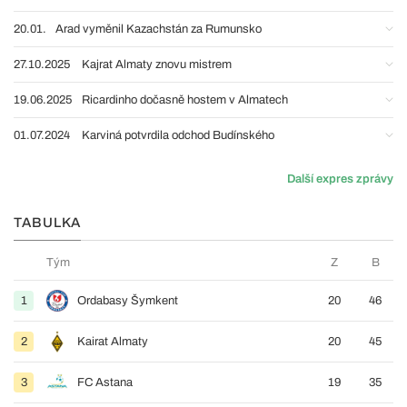
20.01.
Arad vyměnil Kazachstán za Rumunsko
27.10.2025
Kajrat Almaty znovu mistrem
19.06.2025
Ricardinho dočasně hostem v Almatech
01.07.2024
Karviná potvrdila odchod Budínského
Další expres zprávy
TABULKA
Tým
Z
B
1
Ordabasy Šymkent
20
46
2
Kairat Almaty
20
45
3
FC Astana
19
35