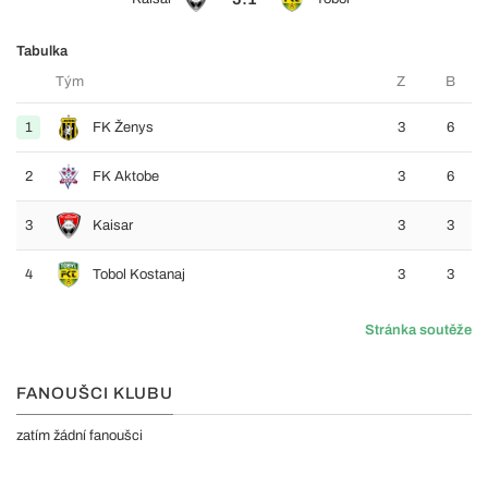
Tabulka
Tým
Z
B
1
FK Ženys
3
6
2
FK Aktobe
3
6
3
Kaisar
3
3
4
Tobol Kostanaj
3
3
Stránka soutěže
FANOUŠCI KLUBU
zatím žádní fanoušci