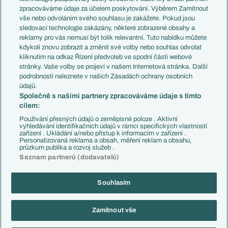
PL v kostce
Argentina
zpracováváme údaje za účelem poskytování. Výběrem Zamítnout
Evropské koeficienty
Brazílie
vše nebo odvoláním svého souhlasu je zakážete. Pokud jsou
Přestupy
sledovací technologie zakázány, některé zobrazené obsahy a
Přestupové spekulace
reklamy pro vás nemusí být tolik relevantní. Tuto nabídku můžete
Přestupy
Zranění
kdykoli znovu zobrazit a změnit své volby nebo souhlas odvolat
Zápasy
kliknutím na odkaz Řízení předvoleb ve spodní části webové
Livescore
stránky. Vaše volby se projeví v našem Internetová stránka. Další
Kluby
Tipovací soutěž
podrobnosti naleznete v našich Zásadách ochrany osobních
Arsenal FC
Fotbal TV
údajů.
Chelsea FC
Společně s našimi partnery zpracováváme údaje s tímto
Manchester United
cílem:
AC Milán
Juventus FC
Používání přesných údajů o zeměpisné poloze . Aktivní
Bayern Mnichov
vyhledávání identifikačních údajů v rámci specifických vlastností
zařízení . Ukládání a/nebo přístup k informacím v zařízení .
FC Barcelona
Personalizovaná reklama a obsah, měření reklam a obsahu,
Real Madrid
průzkum publika a rozvoj služeb .
Seznam partnerů (dodavatelů)
Souhlasím
Copyright © 2001-2026 EuroFotbal.cz. Využíváme zpravodajství ČTK.
RSS
Podmínky užití
Informace o zpracování osobních údajů
Zamítnout vše
GDPR a žurnalistika
Nastavení soukromí
Kontakt
Tiráž