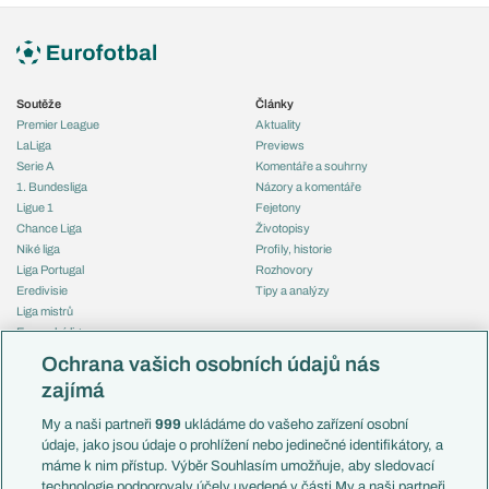
Soutěže
Články
Premier League
Aktuality
LaLiga
Previews
Serie A
Komentáře a souhrny
1. Bundesliga
Názory a komentáře
Ligue 1
Fejetony
Chance Liga
Životopisy
Niké liga
Profily, historie
Liga Portugal
Rozhovory
Eredivisie
Tipy a analýzy
Liga mistrů
Evropská liga
Reprezentace
Konferenční liga
Česko
Ochrana vašich osobních údajů nás
Mistrovství světa
Slovensko
zajímá
Liga národů
Anglie
Francie
My a naši partneři
999
ukládáme do vašeho zařízení osobní
Témata
Itálie
údaje, jako jsou údaje o prohlížení nebo jedinečné identifikátory, a
Představení týmů MS
Německo
máme k nim přístup. Výběr Souhlasím umožňuje, aby sledovací
EuroSkauting
Španělsko
technologie podporovaly účely uvedené v části My a naši partneři