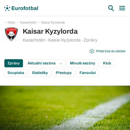
Kluby
Kazachstán
Kaisar Kyzylorda
Kaisar Kyzylorda
Kazachstán - Kaisar Kyzylorda - Zprávy
Přidat klub do záložek
Zprávy
Aktuální sezóna
Minulé sezóny
Klub
Soupiska
Statistiky
Přestupy
Fanoušci