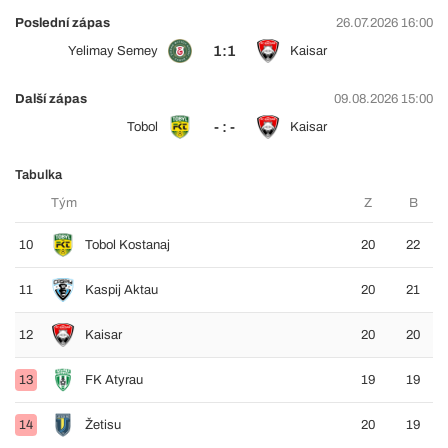
Poslední zápas
26.07.2026 16:00
1:1
Yelimay Semey
Kaisar
Další zápas
09.08.2026 15:00
- : -
Tobol
Kaisar
Tabulka
Tým
Z
B
10
Tobol Kostanaj
20
22
11
Kaspij Aktau
20
21
12
Kaisar
20
20
13
FK Atyrau
19
19
14
Žetisu
20
19