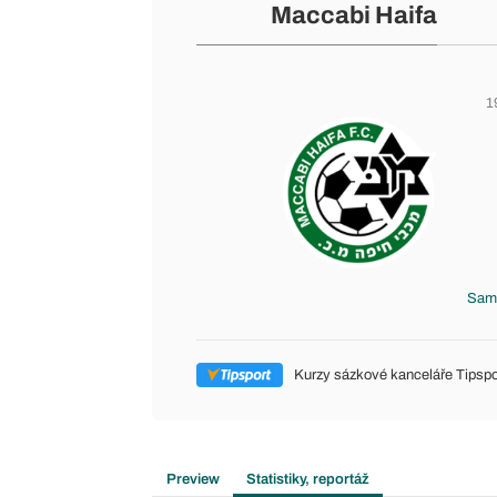
Maccabi Haifa
1
Samm
Kurzy sázkové kanceláře Tipspo
Preview
Statistiky, reportáž