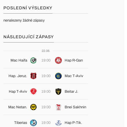
POSLEDNÍ VÝSLEDKY
nenalezeny žádné zápasy
NÁSLEDUJÍCÍ ZÁPASY
22.08.
Mac Haifa
19:00
Hap R-Gan
Hap. Jeruz.
19:00
Mac T-Aviv
Hap T-Aviv
19:00
Beitar J.
Mac Netan.
19:00
Bnei Sakhnin
Tiberias
19:00
Hap P-Tik.