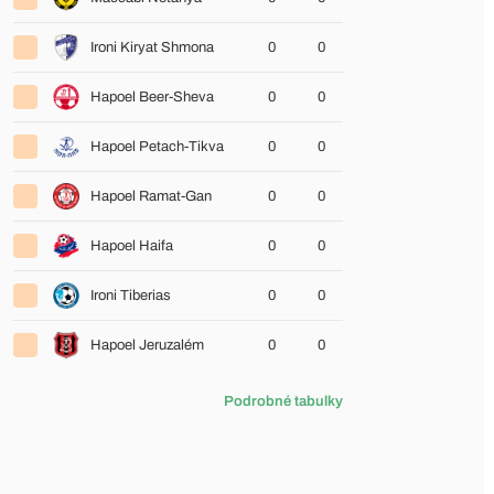
Ironi Kiryat Shmona
0
0
Hapoel Beer-Sheva
0
0
Hapoel Petach-Tikva
0
0
Hapoel Ramat-Gan
0
0
Hapoel Haifa
0
0
Ironi Tiberias
0
0
Hapoel Jeruzalém
0
0
Podrobné tabulky