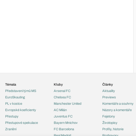
Témata
Kluby
Články
Představení týmů MS
Arsenal FC
Aktuality
EuroSkauting
Chelsea FC
Previews
PL v kostce
Manchester United
Komentáře a souhrny
Evropské koeficienty
AC Milán
Názory a komentáře
Přestupy
Juventus FC
Fejetony
Přestupové spekulace
Bayern Mnichov
Životopisy
Zranění
FC Barcelona
Profily, historie
Real Madrid
Rozhovory