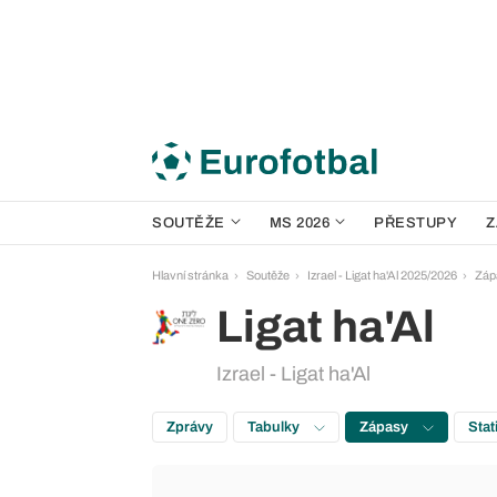
SOUTĚŽE
MS 2026
PŘESTUPY
Z
Hlavní stránka
Soutěže
Izrael - Ligat ha'Al 2025/2026
Záp
Ligat ha'Al
Izrael - Ligat ha'Al
Zprávy
Tabulky
Zápasy
Stat