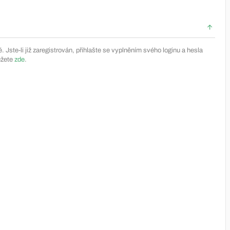
Jste-li již zaregistrován, přihlašte se vyplněním svého loginu a hesla
ůžete
zde
.