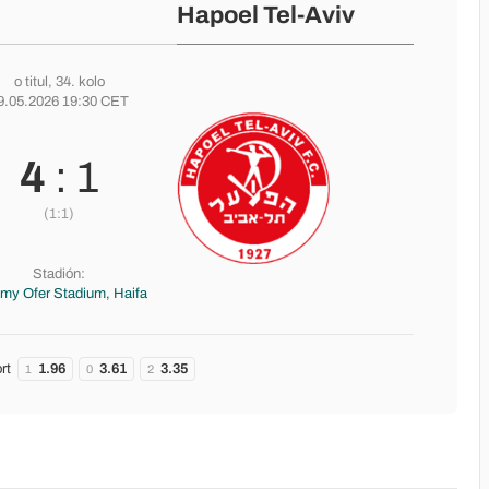
Hapoel Tel-Aviv
o titul
, 34. kolo
9.05.2026 19:30 CET
4
: 1
(1:1)
Stadión:
y Ofer Stadium, Haifa
rt
1.96
3.61
3.35
1
0
2