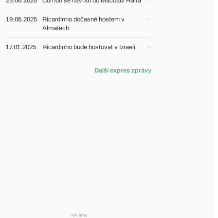
25.06.2025
Cornud se navrátí do Maccabi Haifa
19.06.2025
Ricardinho dočasně hostem v
Almatech
17.01.2025
Ricardinho bude hostovat v Izraeli
Další expres zprávy