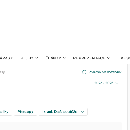
ÁPASY
KLUBY
ČLÁNKY
REPREZENTACE
LIVES
asy
Přidat soutěž do záložek
2025 / 2026
istiky
Přestupy
Izrael: Další soutěže