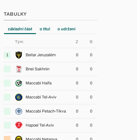
TABULKY
základní část
o titul
o udržení
Tým
Z
B
1
Beitar Jeruzalém
0
0
Bnei Sakhnin
0
0
Maccabi Haifa
0
0
Maccabi Tel-Aviv
0
0
Maccabi Petach-Tikva
0
0
Hapoel Tel-Aviv
0
0
Maccabi Netanya
0
0