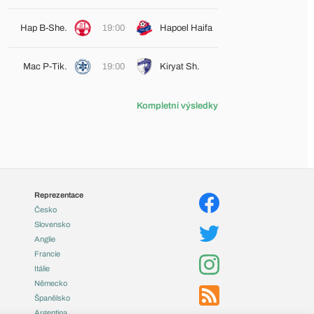
Hap B-She.
19:00
Hapoel Haifa
Mac P-Tik.
19:00
Kiryat Sh.
Kompletní výsledky
Reprezentace
Česko
Slovensko
Anglie
Francie
Itálie
Německo
Španělsko
Argentina