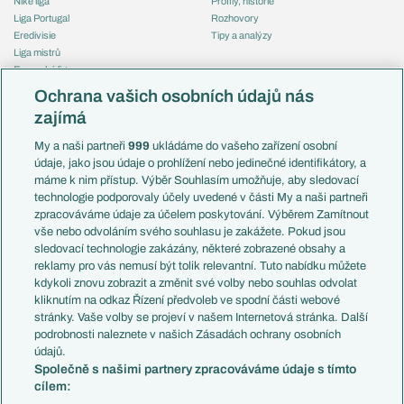
Niké liga
Profily, historie
Liga Portugal
Rozhovory
Eredivisie
Tipy a analýzy
Liga mistrů
Evropská liga
Reprezentace
Konferenční liga
Česko
Ochrana vašich osobních údajů nás
Mistrovství světa
Slovensko
zajímá
Liga národů
Anglie
Francie
My a naši partneři
999
ukládáme do vašeho zařízení osobní
Témata
Itálie
údaje, jako jsou údaje o prohlížení nebo jedinečné identifikátory, a
Představení týmů MS
Německo
máme k nim přístup. Výběr Souhlasím umožňuje, aby sledovací
EuroSkauting
Španělsko
technologie podporovaly účely uvedené v části My a naši partneři
PL v kostce
Argentina
zpracováváme údaje za účelem poskytování. Výběrem Zamítnout
Evropské koeficienty
Brazílie
vše nebo odvoláním svého souhlasu je zakážete. Pokud jsou
Přestupy
sledovací technologie zakázány, některé zobrazené obsahy a
Přestupové spekulace
reklamy pro vás nemusí být tolik relevantní. Tuto nabídku můžete
Přestupy
Zranění
kdykoli znovu zobrazit a změnit své volby nebo souhlas odvolat
Zápasy
kliknutím na odkaz Řízení předvoleb ve spodní části webové
Livescore
stránky. Vaše volby se projeví v našem Internetová stránka. Další
Kluby
Tipovací soutěž
podrobnosti naleznete v našich Zásadách ochrany osobních
Arsenal FC
Fotbal TV
údajů.
Chelsea FC
Společně s našimi partnery zpracováváme údaje s tímto
Manchester United
cílem:
AC Milán
Juventus FC