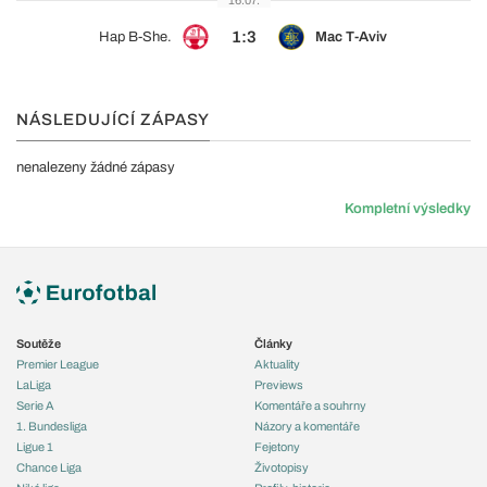
16.07.
1:3
Hap B-She.
Mac T-Aviv
NÁSLEDUJÍCÍ ZÁPASY
nenalezeny žádné zápasy
Kompletní výsledky
Soutěže
Články
Premier League
Aktuality
LaLiga
Previews
Serie A
Komentáře a souhrny
1. Bundesliga
Názory a komentáře
Ligue 1
Fejetony
Chance Liga
Životopisy