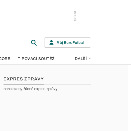
Můj EuroFotbal
CORE
TIPOVACÍ SOUTĚŽ
DALŠÍ
EXPRES ZPRÁVY
nenalezeny žádné expres zprávy