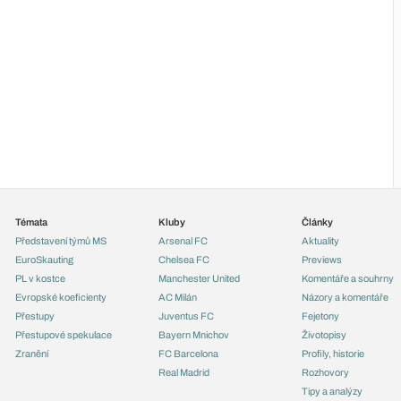
Témata
Kluby
Články
Představení týmů MS
Arsenal FC
Aktuality
EuroSkauting
Chelsea FC
Previews
PL v kostce
Manchester United
Komentáře a souhrny
Evropské koeficienty
AC Milán
Názory a komentáře
Přestupy
Juventus FC
Fejetony
Přestupové spekulace
Bayern Mnichov
Životopisy
Zranění
FC Barcelona
Profily, historie
Real Madrid
Rozhovory
Tipy a analýzy