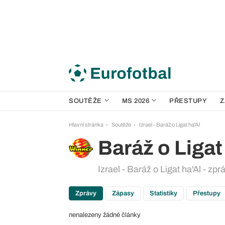
SOUTĚŽE
MS 2026
PŘESTUPY
Z
Hlavní stránka
Soutěže
Izrael - Baráž o Ligat ha'Al
Baráž o Ligat
Izrael - Baráž o Ligat ha'Al - zpr
Zprávy
Zápasy
Statistiky
Přestupy
nenalezeny žádné články