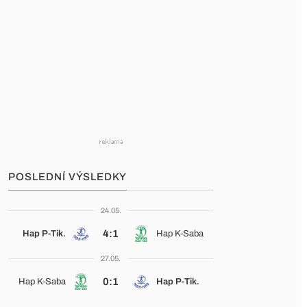
POSLEDNÍ VÝSLEDKY
24.05.
4:1
Hap P-Tik.
Hap K-Saba
27.05.
0:1
Hap K-Saba
Hap P-Tik.