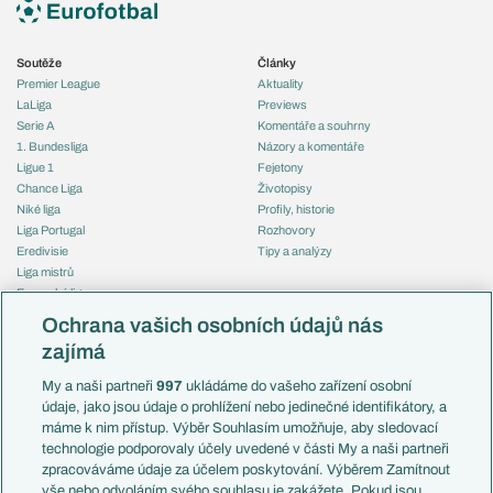
Soutěže
Články
Premier League
Aktuality
LaLiga
Previews
Serie A
Komentáře a souhrny
1. Bundesliga
Názory a komentáře
Ligue 1
Fejetony
Chance Liga
Životopisy
Niké liga
Profily, historie
Liga Portugal
Rozhovory
Eredivisie
Tipy a analýzy
Liga mistrů
Evropská liga
Reprezentace
Konferenční liga
Česko
Ochrana vašich osobních údajů nás
Mistrovství světa
Slovensko
zajímá
Liga národů
Anglie
Francie
My a naši partneři
997
ukládáme do vašeho zařízení osobní
Témata
Itálie
údaje, jako jsou údaje o prohlížení nebo jedinečné identifikátory, a
Představení týmů MS
Německo
máme k nim přístup. Výběr Souhlasím umožňuje, aby sledovací
EuroSkauting
Španělsko
technologie podporovaly účely uvedené v části My a naši partneři
PL v kostce
Argentina
zpracováváme údaje za účelem poskytování. Výběrem Zamítnout
Evropské koeficienty
Brazílie
vše nebo odvoláním svého souhlasu je zakážete. Pokud jsou