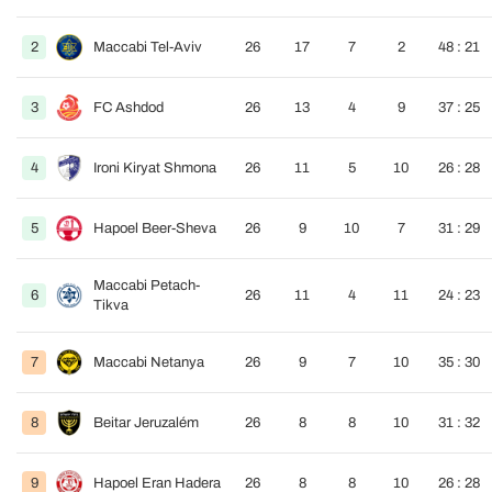
2
Maccabi Tel-Aviv
26
17
7
2
48 : 21
3
FC Ashdod
26
13
4
9
37 : 25
4
Ironi Kiryat Shmona
26
11
5
10
26 : 28
5
Hapoel Beer-Sheva
26
9
10
7
31 : 29
Maccabi Petach-
6
26
11
4
11
24 : 23
Tikva
7
Maccabi Netanya
26
9
7
10
35 : 30
8
Beitar Jeruzalém
26
8
8
10
31 : 32
9
Hapoel Eran Hadera
26
8
8
10
26 : 28