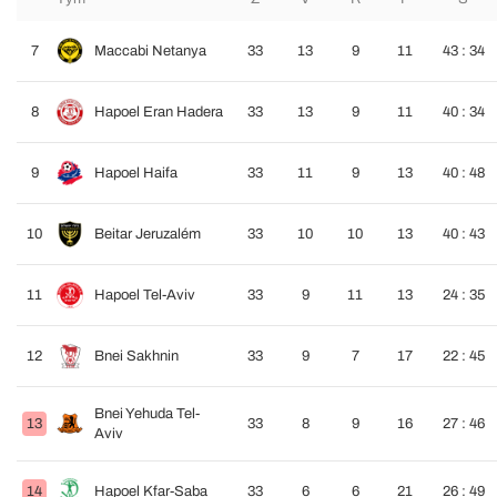
7
Maccabi Netanya
33
13
9
11
43 : 34
8
Hapoel Eran Hadera
33
13
9
11
40 : 34
9
Hapoel Haifa
33
11
9
13
40 : 48
10
Beitar Jeruzalém
33
10
10
13
40 : 43
11
Hapoel Tel-Aviv
33
9
11
13
24 : 35
12
Bnei Sakhnin
33
9
7
17
22 : 45
Bnei Yehuda Tel-
13
33
8
9
16
27 : 46
Aviv
14
Hapoel Kfar-Saba
33
6
6
21
26 : 49