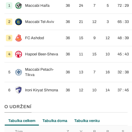
1
Maccabi Haifa
36
24
7
5
72 : 29
2
Maccabi Tel-Aviv
36
21
12
3
65 : 33
3
FC Ashdod
36
15
9
12
48 : 39
4
Hapoel Beer-Sheva
36
11
15
10
45 : 43
Maccabi Petach-
5
36
13
7
16
32 : 38
Tikva
6
Ironi Kiryat Shmona
36
12
10
14
37 : 45
O UDRŽENÍ
Tabulka celkem
Tabulka doma
Tabulka venku
Tým
Z
V
R
P
S