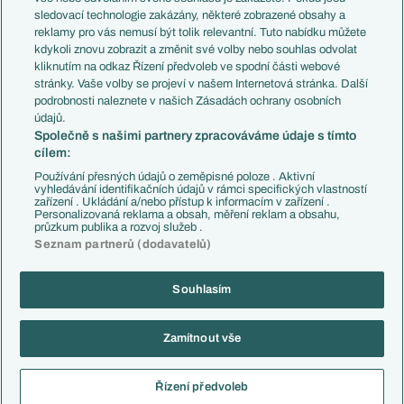
Přestupy
sledovací technologie zakázány, některé zobrazené obsahy a
Přestupové spekulace
reklamy pro vás nemusí být tolik relevantní. Tuto nabídku můžete
Přestupy
Zranění
kdykoli znovu zobrazit a změnit své volby nebo souhlas odvolat
Zápasy
kliknutím na odkaz Řízení předvoleb ve spodní části webové
Livescore
stránky. Vaše volby se projeví v našem Internetová stránka. Další
Kluby
Tipovací soutěž
podrobnosti naleznete v našich Zásadách ochrany osobních
Arsenal FC
Fotbal TV
údajů.
Chelsea FC
Společně s našimi partnery zpracováváme údaje s tímto
Manchester United
cílem:
AC Milán
Juventus FC
Používání přesných údajů o zeměpisné poloze . Aktivní
Bayern Mnichov
vyhledávání identifikačních údajů v rámci specifických vlastností
zařízení . Ukládání a/nebo přístup k informacím v zařízení .
FC Barcelona
Personalizovaná reklama a obsah, měření reklam a obsahu,
Real Madrid
průzkum publika a rozvoj služeb .
Seznam partnerů (dodavatelů)
Souhlasím
Copyright © 2001-2026 EuroFotbal.cz. Využíváme zpravodajství ČTK.
RSS
Podmínky užití
Informace o zpracování osobních údajů
Zamítnout vše
GDPR a žurnalistika
Nastavení soukromí
Kontakt
Tiráž
Řízení předvoleb