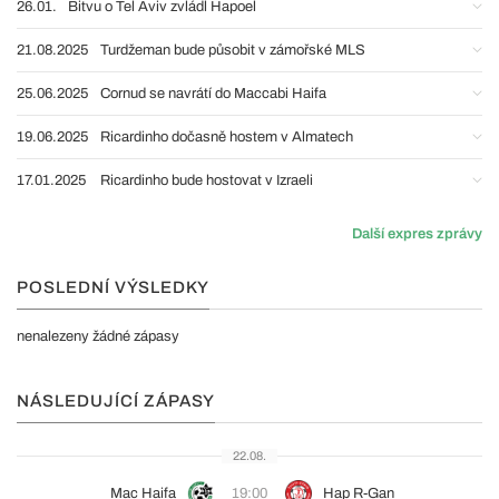
26.01.
Bitvu o Tel Aviv zvládl Hapoel
21.08.2025
Turdžeman bude působit v zámořské MLS
25.06.2025
Cornud se navrátí do Maccabi Haifa
19.06.2025
Ricardinho dočasně hostem v Almatech
17.01.2025
Ricardinho bude hostovat v Izraeli
Další expres zprávy
POSLEDNÍ VÝSLEDKY
nenalezeny žádné zápasy
NÁSLEDUJÍCÍ ZÁPASY
22.08.
Mac Haifa
19:00
Hap R-Gan