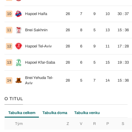
10
Hapoel Haifa
26
7
9
10
30 : 37
11
Bnei Sakhnin
26
8
5
13
15 : 36
12
Hapoel Tel-Aviv
26
6
9
11
17 : 28
13
Hapoel Kfar-Saba
26
6
5
15
19 : 33
Bnei Yehuda Tel-
14
26
5
7
14
15 : 36
Aviv
O TITUL
Tabulka celkem
Tabulka doma
Tabulka venku
Tým
Z
V
R
P
S