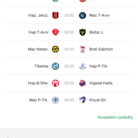
Hap. Jeruz.
19:00
Mac T-Aviv
Hap T-Aviv
19:00
Beitar J.
Mac Netan.
19:00
Bnei Sakhnin
Tiberias
19:00
Hap P-Tik.
Hap B-She.
19:00
Hapoel Haifa
Mac P-Tik.
19:00
Kiryat Sh.
Kompletní výsledky