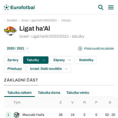
Soutěže
Izrael - Ligat ha'Al 2020/2021
Tabulky
Ligat ha'Al
Izrael - Ligat ha'Al 2020/2021 - tabulky
2020 / 2021
Přidat soutěž do záložek
Zprávy
Tabulky
Zápasy
Statistiky
Přestupy
Izrael: Další soutěže
ZÁKLADNÍ ČÁST
Tabulka celkem
Tabulka doma
Tabulka venku
Tým
Z
V
R
P
S
1
Maccabi Haifa
26
19
2
5
52 : 20