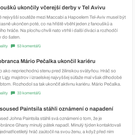
oušků ukončily včerejší derby v Tel Avivu
é nejvyšší soutěže mezi Maccabi a Hapoelem Tel-Aviv musel být
časně ukončen poté, co na hřiště vběhl jeden z fanoušků a
ho hráče. Na plochu chvíli nato vtrhli i další diváci a rozhodčí
y do šaten.
ality
53 komentářů
branca Mário Pečalka ukončil kariéru
 ako nepriechodnú stenu pred žilinskou svätyňou. Hráč so
 Ligy majstrov i izraelskej najvyššej súťaže mal však dlhodobé
btom. Rozhodol sa tak ukončiť aktívnu kariéru. Mário Pečalka.
ality
33 komentářů
soused Paintsila stáhli oznámení o napadení
sed Johna Paintsila stáhli svá oznámení o tom, že je
obránce Ghany minulý pátek napadl. Minulý týden kontaktovali
o jednatřicetiletý hráč zaútočil na svou ženu, a když před ním