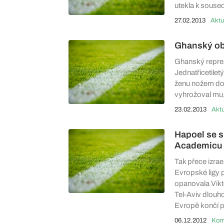
utekla k soused
27.02.2013
Aktu
Ghanský obr
Ghanský reprez
Jednatřicetile
ženu nožem do 
vyhrožoval mu, 
23.02.2013
Aktu
Hapoel se s
Academicu
Tak přece izrae
Evropské ligy p
opanovala Vikt
Tel-Aviv dlouho
Evropě končí p
06.12.2012