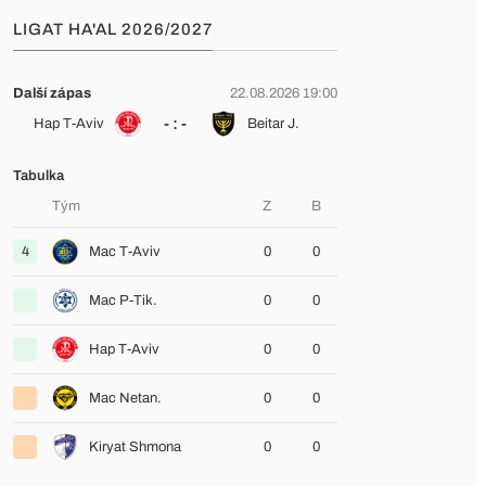
LIGAT HA'AL 2026/2027
Další zápas
22.08.2026 19:00
- : -
Hap T-Aviv
Beitar J.
Tabulka
Tým
Z
B
4
Mac T-Aviv
0
0
Mac P-Tik.
0
0
Hap T-Aviv
0
0
Mac Netan.
0
0
Kiryat Shmona
0
0