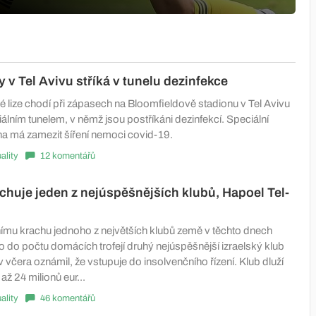
y v Tel Avivu stříká v tunelu dezinfekce
ké lize chodí při zápasech na Bloomfieldově stadionu v Tel Avivu
iálním tunelem, v němž jsou postříkáni dezinfekcí. Speciální
a má zamezit šíření nemoci covid-19.
ality
12 komentářů
rachuje jeden z nejúspěšnějších klubů, Hapoel Tel-
mu krachu jednoho z největších klubů země v těchto dnech
. Co do počtu domácích trofejí druhý nejúspěšnější izraelský klub
 včera oznámil, že vstupuje do insolvenčního řízení. Klub dluží
ž 24 milionů eur...
ality
46 komentářů