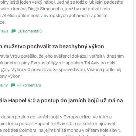
iny ještě jeden velký náboj. Jedná se totiž o jubilejní padesáté
tovkou trenéra Diega Simeoneho, jenž by rád právě tímto
l Atléticu přítomnost v evropských pohárech i v příštím
ce.
views
16 komentářů
m mužstvo pochválit za bezchybný výkon
avla Vrbu potěšilo, že jeho svěřenci dokázali vstřelit v dnešním
základní skupiny Evropské ligy s Hapoelem Tel Aviv po delší
 góly. Výhru 4:0 považoval za spravedlivou, Viktoria podle něj
bný výkon.
ality
44 komentářů
ála Hapoel 4:0 a postup do jarních bojů už má na
a dosah postup do jarních bojů v Evropské lize. Ve 4. kole
in doma porazili Hapoel Tel Aviv 4:0 a na kontě mají devět
 než třetí Coimbra, na jejímž hřišti mohou v příštím kole slavit.