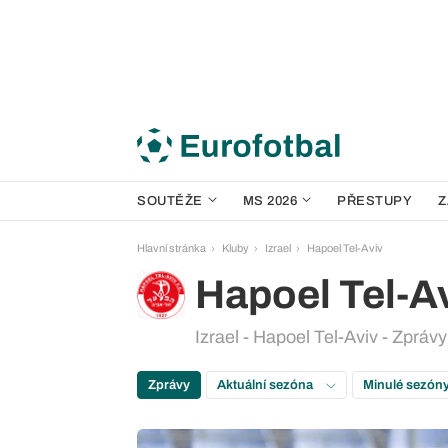
SOUTĚŽE
MS 2026
PŘESTUPY
Z
Hlavní stránka
Kluby
Izrael
Hapoel Tel-Aviv
Hapoel Tel-A
Izrael - Hapoel Tel-Aviv - Zprávy
Zprávy
Aktuální sezóna
Minulé sezón