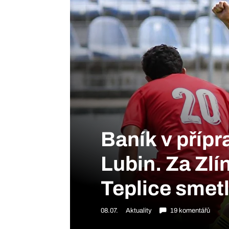
Baník v přípr
Lubin. Za Zlín
Teplice smet
08.07.
Aktuality
19 komentářů