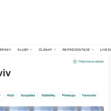
ÁPASY
KLUBY
ČLÁNKY
REPREZENTACE
LIVES
Přidat klub do záložek
viv
y
Klub
Soupiska
Statistiky
Přestupy
Fanoušci