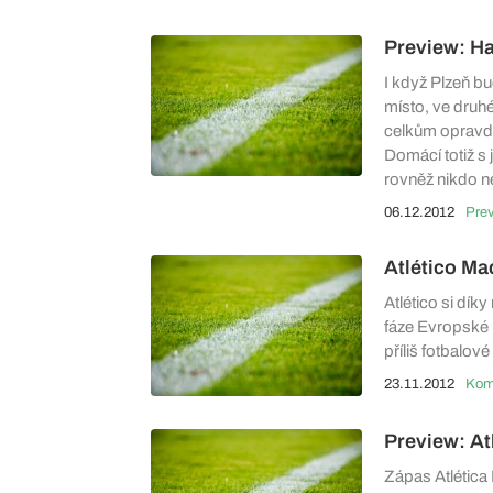
Preview: H
I když Plzeň bu
místo, ve dru
celkům opravdu
Domácí totiž s
rovněž nikdo n
06.12.2012
Pre
Atlético Ma
Atlético si dík
fáze Evropské l
příliš fotbalové 
23.11.2012
Preview: At
Zápas Atlética