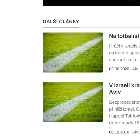
DALŠÍ ČLÁNKY
Na fotbalist
Hráči v izraels
na trávník spec
aerosolová mlh
03.06.2020
Aktu
V Izraeli k
Aviv
Bezprecedentní
přihlíží Izrael
Hapoel Tel-Aviv
dohromady 18 a
06.12.2016
Aktu