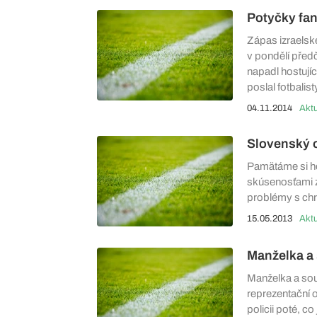
Potyčky fan
Zápas izraelsk
v pondělí před
napadl hostující
poslal fotbalist
04.11.2014
Aktu
Slovenský o
Pamätáme si ho
skúsenosťami z
problémy s chr
15.05.2013
Aktu
Manželka a 
Manželka a sou
reprezentační 
policii poté, c