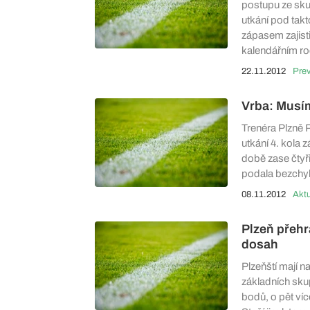
postupu ze skup
utkání pod tak
zápasem zajisti
kalendářním ro
22.11.2012
Pre
Vrba: Musí
Trenéra Plzně P
utkání 4. kola 
době zase čtyři
podala bezchy
08.11.2012
Aktu
Plzeň přehr
dosah
Plzeňští mají n
základních skup
bodů, o pět více