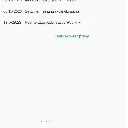
30.10.2023
Valkanis bude pracovat v Ajaxu
08.10.2023
Se Zlínem se připravuje González
13.07.2023
Roemeratoe bude hrát za Waalwijk
Další expres zprávy