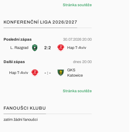
Stránka soutěže
KONFERENČNÍ LIGA 2026/2027
Poslední zápas
30.07.2026 20:00
2:2
L. Razgrad
Hap T-Aviv
Další zápas
dnes 20:00
GKS
- : -
Hap T-Aviv
Katowice
Stránka soutěže
FANOUŠCI KLUBU
zatím žádní fanoušci