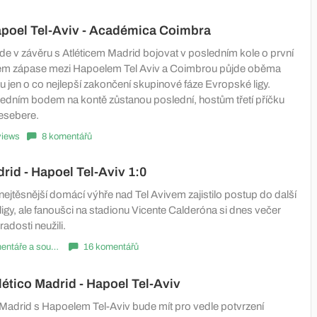
apoel Tel-Aviv - Académica Coimbra
de v závěru s Atléticem Madrid bojovat v posledním kole o první
hém zápase mezi Hapoelem Tel Aviv a Coimbrou půjde oběma
 jen o co nejlepší zakončení skupinové fáze Evropské ligy.
 jedním bodem na kontě zůstanou poslední, hostům třetí příčku
esebere.
views
8 komentářů
drid - Hapoel Tel-Aviv 1:0
y nejtěsnější domácí výhře nad Tel Avivem zajistilo postup do další
igy, ale fanoušci na stadionu Vicente Calderóna si dnes večer
radosti neužili.
Komentáře a souhrny
16 komentářů
lético Madrid - Hapoel Tel-Aviv
 Madrid s Hapoelem Tel-Aviv bude mít pro vedle potvrzení