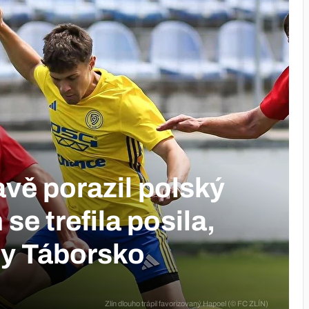
avě porazil polský
 se trefila posila,
ly Táborsko
Zlín dlouho trápil favorizovaný Hapoel (© FC ZLÍN)