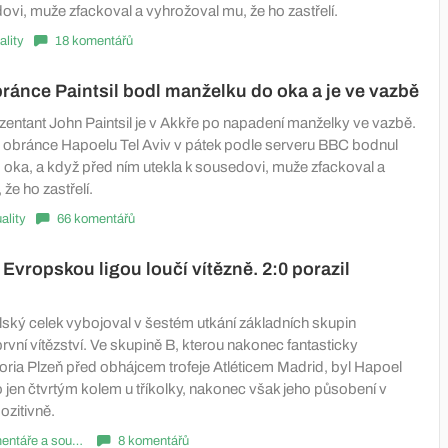
ovi, muže zfackoval a vyhrožoval mu, že ho zastřelí.
ality
18 komentářů
ánce Paintsil bodl manželku do oka a je ve vazbě
entant John Paintsil je v Akkře po napadení manželky ve vazbě.
tý obránce Hapoelu Tel Aviv v pátek podle serveru BBC bodnul
oka, a když před ním utekla k sousedovi, muže zfackoval a
že ho zastřelí.
ality
66 komentářů
 Evropskou ligou loučí vítězně. 2:0 porazil
lský celek vybojoval v šestém utkání základních skupin
rvní vítězství. Ve skupině B, kterou nakonec fantasticky
oria Plzeň před obhájcem trofeje Atléticem Madrid, byl Hapoel
 jen čtvrtým kolem u tříkolky, nakonec však jeho působení v
ozitivně.
Komentáře a souhrny
8 komentářů