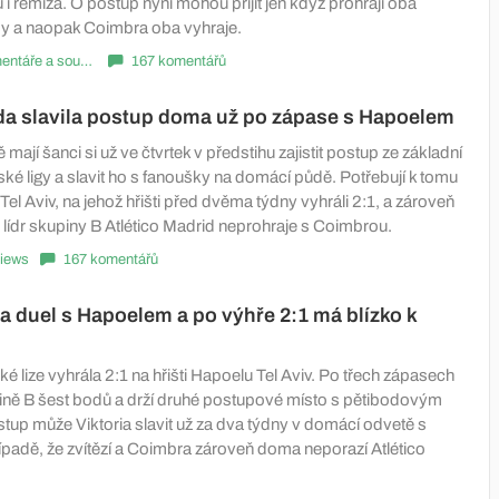
u i remíza. O postup nyní mohou přijít jen když prohrají oba
sy a naopak Coimbra oba vyhraje.
Komentáře a souhrny
167 komentářů
da slavila postup doma už po zápase s Hapoelem
 mají šanci si už ve čtvrtek v předstihu zajistit postup ze základní
ké ligy a slavit ho s fanoušky na domácí půdě. Potřebují k tomu
Tel Aviv, na jehož hřišti před dvěma týdny vyhráli 2:1, a zároveň
 lídr skupiny B Atlético Madrid neprohraje s Coimbrou.
iews
167 komentářů
la duel s Hapoelem a po výhře 2:1 má blízko k
é lize vyhrála 2:1 na hřišti Hapoelu Tel Aviv. Po třech zápasech
ině B šest bodů a drží druhé postupové místo s pětibodovým
up může Viktoria slavit už za dva týdny v domácí odvetě s
padě, že zvítězí a Coimbra zároveň doma neporazí Atlético