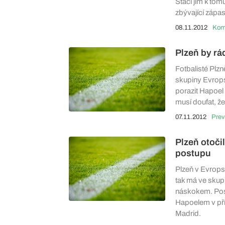
Stačí jim k tom
zbývající zápa
08.11.2012
Plzeň by rá
Fotbalisté Plzně
skupiny Evrops
porazit Hapoel 
musí doufat, že
07.11.2012
Prev
Plzeň otoči
postupu
Plzeň v Evropsk
tak má ve skup
náskokem. Post
Hapoelem v pří
Madrid.