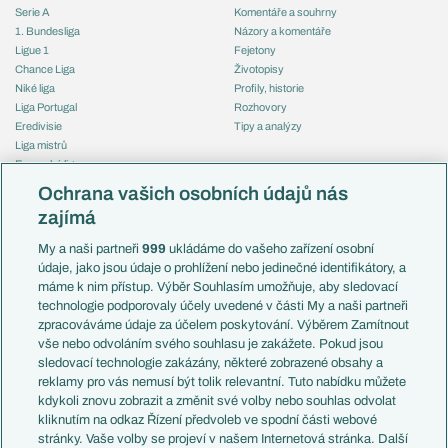
Serie A
Komentáře a souhrny
1. Bundesliga
Názory a komentáře
Ligue 1
Fejetony
Chance Liga
Životopisy
Niké liga
Profily, historie
Liga Portugal
Rozhovory
Eredivisie
Tipy a analýzy
Liga mistrů
Evropská liga
Reprezentace
Konferenční liga
Česko
Ochrana vašich osobních údajů nás
Mistrovství světa
Slovensko
zajímá
Liga národů
Anglie
Francie
My a naši partneři
999
ukládáme do vašeho zařízení osobní
Témata
Itálie
údaje, jako jsou údaje o prohlížení nebo jedinečné identifikátory, a
Představení týmů MS
Německo
máme k nim přístup. Výběr Souhlasím umožňuje, aby sledovací
EuroSkauting
Španělsko
technologie podporovaly účely uvedené v části My a naši partneři
PL v kostce
Argentina
zpracováváme údaje za účelem poskytování. Výběrem Zamítnout
Evropské koeficienty
Brazílie
vše nebo odvoláním svého souhlasu je zakážete. Pokud jsou
Přestupy
sledovací technologie zakázány, některé zobrazené obsahy a
Přestupové spekulace
reklamy pro vás nemusí být tolik relevantní. Tuto nabídku můžete
Přestupy
Zranění
kdykoli znovu zobrazit a změnit své volby nebo souhlas odvolat
Zápasy
kliknutím na odkaz Řízení předvoleb ve spodní části webové
Livescore
stránky. Vaše volby se projeví v našem Internetová stránka. Další
Kluby