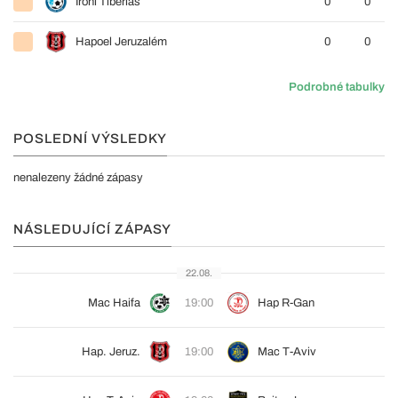
Ironi Tiberias
0
0
Hapoel Jeruzalém
0
0
Podrobné tabulky
POSLEDNÍ VÝSLEDKY
nenalezeny žádné zápasy
NÁSLEDUJÍCÍ ZÁPASY
22.08.
Mac Haifa
19:00
Hap R-Gan
Hap. Jeruz.
19:00
Mac T-Aviv