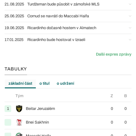
21.08.2025
Turdžeman bude působit v zámořské MLS
25.06.2025
Cornud se navrátí do Maccabi Haifa
19.06.2025
Ricardinho dočasně hostem v Almatech
17.01.2025
Ricardinho bude hostovat v Izraeli
Další expres zprávy
TABULKY
základní část
o titul
o udržení
Tým
Z
B
1
Beitar Jeruzalém
0
0
Bnei Sakhnin
0
0