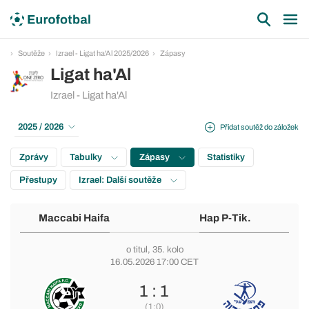
Soutěže
Izrael - Ligat ha'Al 2025/2026
Zápasy
Ligat ha'Al
Izrael - Ligat ha'Al
2025 / 2026
Přidat soutěž do záložek
Zprávy
Tabulky
Zápasy
Statistiky
Přestupy
Izrael: Další soutěže
Maccabi Haifa
Hap P-Tik.
o titul
, 35. kolo
16.05.2026 17:00 CET
1 : 1
(1:0)