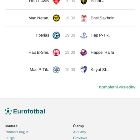
Hap T-Aviv
19:00
Beitar J.
Mac Netan.
19:00
Bnei Sakhnin
Tiberias
19:00
Hap P-Tik.
Hap B-She.
19:00
Hapoel Haifa
Mac P-Tik.
19:00
Kiryat Sh.
Kompletní výsledky
Soutěže
Články
Premier League
Aktuality
LaLiga
Previews