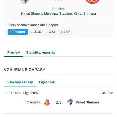
Stadión:
Kiryat Shmona Municipal Stadium, Kiryat Shmona
Kurzy sázkové kanceláře Tipsport
2.16
3.51
2.97
1
0
2
Preview
Statistiky, reportáž
VZÁJEMNÉ ZÁPASY
Všechny zápasy
Ligat ha'Al
11.01.2026
Ligat ha'Al
18. kolo
2:5
FC Ashdod
Kiryat Shmona