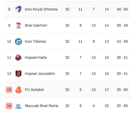
8
Ironi Kiryat Shmona
32
11
7
14
48 : 50
9
Bnei Sakhnin
32
8
10
14
28 : 46
10
Ironi Tiberias
32
11
8
13
43 : 56
11
Hapoel Haifa
32
7
10
15
36 : 51
12
Hapoel Jeruzalém
32
7
10
15
26 : 41
13
FC Ashdod
32
5
10
17
35 : 60
14
Maccabi Bnei Raina
32
6
4
22
25 : 65