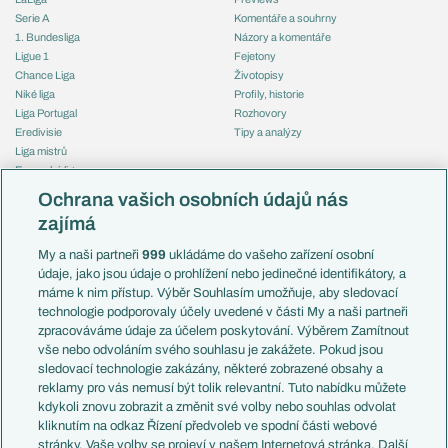
Serie A
Komentáře a souhrny
1. Bundesliga
Názory a komentáře
Ligue 1
Fejetony
Chance Liga
Životopisy
Niké liga
Profily, historie
Liga Portugal
Rozhovory
Eredivisie
Tipy a analýzy
Liga mistrů
Evropská liga
Reprezentace
Konferenční liga
Česko
Ochrana vašich osobních údajů nás
Mistrovství světa
Slovensko
zajímá
Liga národů
Anglie
Francie
My a naši partneři
999
ukládáme do vašeho zařízení osobní
Témata
Itálie
údaje, jako jsou údaje o prohlížení nebo jedinečné identifikátory, a
Představení týmů MS
Německo
máme k nim přístup. Výběr Souhlasím umožňuje, aby sledovací
EuroSkauting
Španělsko
technologie podporovaly účely uvedené v části My a naši partneři
PL v kostce
Argentina
zpracováváme údaje za účelem poskytování. Výběrem Zamítnout
Evropské koeficienty
Brazílie
vše nebo odvoláním svého souhlasu je zakážete. Pokud jsou
Přestupy
sledovací technologie zakázány, některé zobrazené obsahy a
Přestupové spekulace
reklamy pro vás nemusí být tolik relevantní. Tuto nabídku můžete
Přestupy
Zranění
kdykoli znovu zobrazit a změnit své volby nebo souhlas odvolat
Zápasy
kliknutím na odkaz Řízení předvoleb ve spodní části webové
Livescore
stránky. Vaše volby se projeví v našem Internetová stránka. Další
Kluby