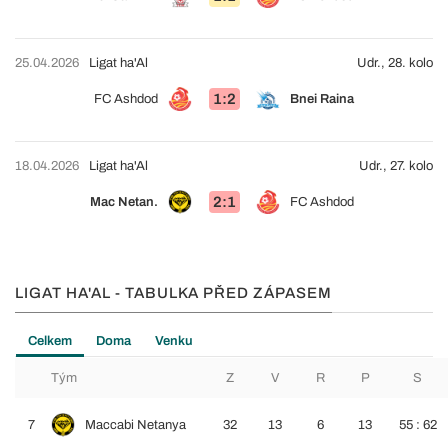
25.04.2026
Ligat ha'Al
Udr., 28. kolo
1:2
FC Ashdod
Bnei Raina
18.04.2026
Ligat ha'Al
Udr., 27. kolo
2:1
Mac Netan.
FC Ashdod
LIGAT HA'AL - TABULKA PŘED ZÁPASEM
Celkem
Doma
Venku
Tým
Z
V
R
P
S
7
Maccabi Netanya
32
13
6
13
55 : 62