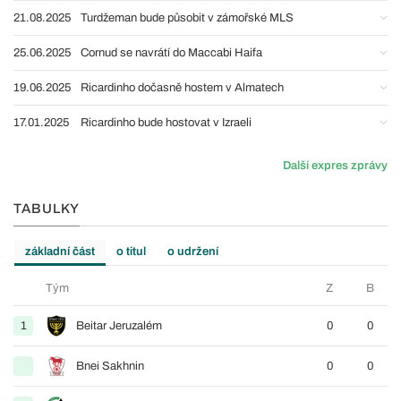
21.08.2025
Turdžeman bude působit v zámořské MLS
25.06.2025
Cornud se navrátí do Maccabi Haifa
19.06.2025
Ricardinho dočasně hostem v Almatech
17.01.2025
Ricardinho bude hostovat v Izraeli
Další expres zprávy
TABULKY
základní část
o titul
o udržení
Tým
Z
B
1
Beitar Jeruzalém
0
0
Bnei Sakhnin
0
0