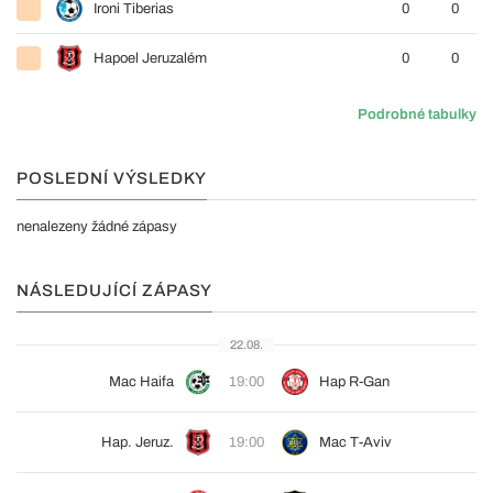
Ironi Tiberias
0
0
Hapoel Jeruzalém
0
0
Podrobné tabulky
POSLEDNÍ VÝSLEDKY
nenalezeny žádné zápasy
NÁSLEDUJÍCÍ ZÁPASY
22.08.
Mac Haifa
19:00
Hap R-Gan
Hap. Jeruz.
19:00
Mac T-Aviv