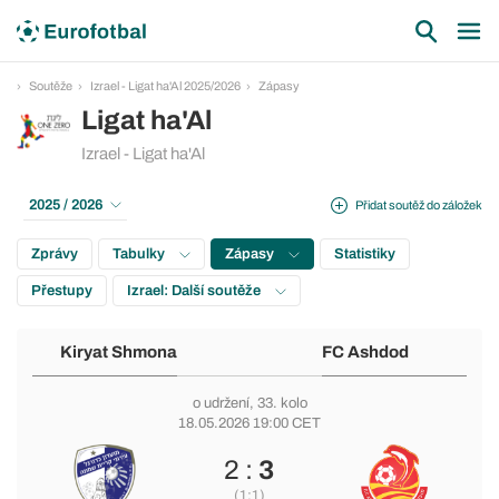
Soutěže
Izrael - Ligat ha'Al 2025/2026
Zápasy
Ligat ha'Al
Izrael - Ligat ha'Al
2025 / 2026
Přidat soutěž do záložek
Zprávy
Tabulky
Zápasy
Statistiky
Přestupy
Izrael: Další soutěže
Kiryat Shmona
FC Ashdod
o udržení
, 33. kolo
18.05.2026 19:00 CET
2 :
3
(1:1)