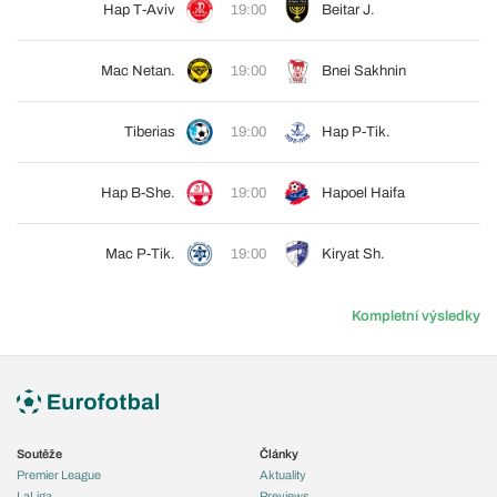
Hap T-Aviv
19:00
Beitar J.
Mac Netan.
19:00
Bnei Sakhnin
Tiberias
19:00
Hap P-Tik.
Hap B-She.
19:00
Hapoel Haifa
Mac P-Tik.
19:00
Kiryat Sh.
Kompletní výsledky
Soutěže
Články
Premier League
Aktuality
LaLiga
Previews