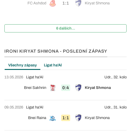
1:1
FC Ashdod
Kiryat Shmona
6 dalších...
IRONI KIRYAT SHMONA - POSLEDNÍ ZÁPASY
Všechny zápasy
Ligat ha'Al
13.05.2026
Ligat ha'Al
Udr., 32. kolo
0:4
Bnei Sakhnin
Kiryat Shmona
09.05.2026
Ligat ha'Al
Udr., 31. kolo
1:1
Bnei Raina
Kiryat Shmona