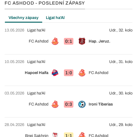
FC ASHDOD - POSLEDNÍ ZÁPASY
Všechny zápasy
Ligat ha'Al
13.05.2026
Ligat ha'Al
Udr., 32. kolo
0:1
FC Ashdod
Hap. Jeruz.
10.05.2026
Ligat ha'Al
Udr., 31. kolo
1:0
Hapoel Haifa
FC Ashdod
03.05.2026
Ligat ha'Al
Udr., 30. kolo
0:3
FC Ashdod
Ironi Tiberias
28.04.2026
Ligat ha'Al
Udr., 29. kolo
1:1
Bnei Sakhnin
FC Ashdod