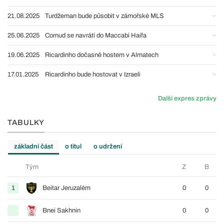
21.08.2025
Turdžeman bude působit v zámořské MLS
25.06.2025
Cornud se navrátí do Maccabi Haifa
19.06.2025
Ricardinho dočasně hostem v Almatech
17.01.2025
Ricardinho bude hostovat v Izraeli
Další expres zprávy
TABULKY
základní část
o titul
o udržení
Tým
Z
B
1
Beitar Jeruzalém
0
0
Bnei Sakhnin
0
0