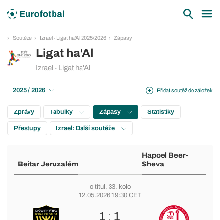
Soutěže
Izrael - Ligat ha'Al 2025/2026
Zápasy
Ligat ha'Al
Izrael - Ligat ha'Al
2025 / 2026
Přidat soutěž do záložek
Zprávy
Tabulky
Zápasy
Statistiky
Přestupy
Izrael: Další soutěže
Hapoel Beer-
Beitar Jeruzalém
Sheva
o titul
, 33. kolo
12.05.2026 19:30 CET
1 : 1