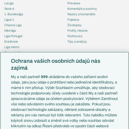
LaLiga
Previews
Serie A
Komentáře a souhrny
1. Bundesliga
Názory a komentáře
Ligue 1
Fejetony
Chance Liga
Životopisy
Niké liga
Profily, historie
Liga Portugal
Rozhovory
Eredivisie
Tipy a analýzy
Liga mistrů
Evropská liga
Reprezentace
Konferenční liga
Česko
Ochrana vašich osobních údajů nás
Mistrovství světa
Slovensko
zajímá
Liga národů
Anglie
Francie
My a naši partneři
999
ukládáme do vašeho zařízení osobní
Témata
Itálie
údaje, jako jsou údaje o prohlížení nebo jedinečné identifikátory, a
Představení týmů MS
Německo
máme k nim přístup. Výběr Souhlasím umožňuje, aby sledovací
EuroSkauting
Španělsko
technologie podporovaly účely uvedené v části My a naši partneři
PL v kostce
Argentina
zpracováváme údaje za účelem poskytování. Výběrem Zamítnout
Evropské koeficienty
Brazílie
vše nebo odvoláním svého souhlasu je zakážete. Pokud jsou
Přestupy
sledovací technologie zakázány, některé zobrazené obsahy a
Přestupové spekulace
reklamy pro vás nemusí být tolik relevantní. Tuto nabídku můžete
Přestupy
Zranění
kdykoli znovu zobrazit a změnit své volby nebo souhlas odvolat
Zápasy
kliknutím na odkaz Řízení předvoleb ve spodní části webové
Livescore