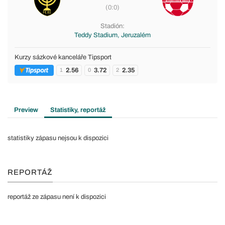
(0:0)
Stadión:
Teddy Stadium, Jeruzalém
Kurzy sázkové kanceláře Tipsport
2.56
3.72
2.35
1
0
2
Preview
Statistiky, reportáž
statistiky zápasu nejsou k dispozici
REPORTÁŽ
reportáž ze zápasu není k dispozici