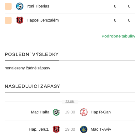
Ironi Tiberias
0
0
Hapoel Jeruzalém
0
0
Podrobné tabulky
POSLEDNÍ VÝSLEDKY
nenalezeny žádné zápasy
NÁSLEDUJÍCÍ ZÁPASY
22.08.
Mac Haifa
19:00
Hap R-Gan
Hap. Jeruz.
19:00
Mac T-Aviv