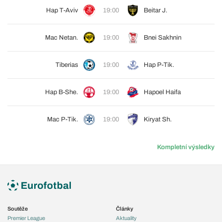
Hap T-Aviv
19:00
Beitar J.
Mac Netan.
19:00
Bnei Sakhnin
Tiberias
19:00
Hap P-Tik.
Hap B-She.
19:00
Hapoel Haifa
Mac P-Tik.
19:00
Kiryat Sh.
Kompletní výsledky
Soutěže
Články
Premier League
Aktuality