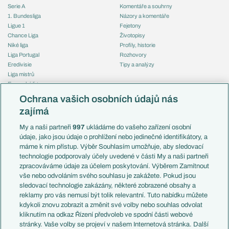
Serie A
Komentáře a souhrny
1. Bundesliga
Názory a komentáře
Ligue 1
Fejetony
Chance Liga
Životopisy
Niké liga
Profily, historie
Liga Portugal
Rozhovory
Eredivisie
Tipy a analýzy
Liga mistrů
Evropská liga
Reprezentace
Konferenční liga
Česko
Ochrana vašich osobních údajů nás
Mistrovství světa
Slovensko
zajímá
Liga národů
Anglie
Francie
My a naši partneři
997
ukládáme do vašeho zařízení osobní
Témata
Itálie
údaje, jako jsou údaje o prohlížení nebo jedinečné identifikátory, a
Představení týmů MS
Německo
máme k nim přístup. Výběr Souhlasím umožňuje, aby sledovací
EuroSkauting
Španělsko
technologie podporovaly účely uvedené v části My a naši partneři
PL v kostce
Argentina
zpracováváme údaje za účelem poskytování. Výběrem Zamítnout
Evropské koeficienty
Brazílie
vše nebo odvoláním svého souhlasu je zakážete. Pokud jsou
Přestupy
sledovací technologie zakázány, některé zobrazené obsahy a
Přestupové spekulace
reklamy pro vás nemusí být tolik relevantní. Tuto nabídku můžete
Přestupy
Zranění
kdykoli znovu zobrazit a změnit své volby nebo souhlas odvolat
Zápasy
kliknutím na odkaz Řízení předvoleb ve spodní části webové
Livescore
stránky. Vaše volby se projeví v našem Internetová stránka. Další
Kluby