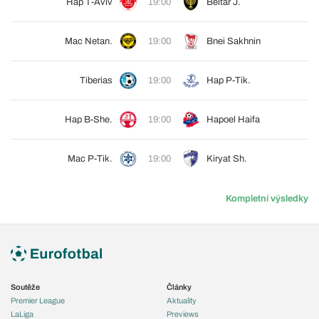
Hap T-Aviv
19:00
Beitar J.
Mac Netan.
19:00
Bnei Sakhnin
Tiberias
19:00
Hap P-Tik.
Hap B-She.
19:00
Hapoel Haifa
Mac P-Tik.
19:00
Kiryat Sh.
Kompletní výsledky
Soutěže
Články
Premier League
Aktuality
LaLiga
Previews