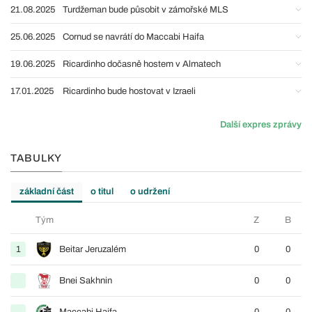
21.08.2025
Turdžeman bude působit v zámořské MLS
25.06.2025
Cornud se navrátí do Maccabi Haifa
19.06.2025
Ricardinho dočasně hostem v Almatech
17.01.2025
Ricardinho bude hostovat v Izraeli
Další expres zprávy
TABULKY
základní část
o titul
o udržení
Tým
Z
B
1
Beitar Jeruzalém
0
0
Bnei Sakhnin
0
0