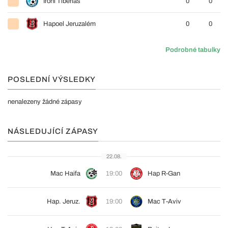
Ironi Tiberias
0
0
Hapoel Jeruzalém
0
0
Podrobné tabulky
POSLEDNÍ VÝSLEDKY
nenalezeny žádné zápasy
NÁSLEDUJÍCÍ ZÁPASY
22.08.
Mac Haifa
19:00
Hap R-Gan
Hap. Jeruz.
19:00
Mac T-Aviv