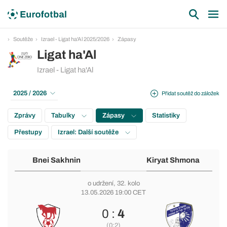
Soutěže
Izrael - Ligat ha'Al 2025/2026
Zápasy
Ligat ha'Al
Izrael - Ligat ha'Al
2025 / 2026
Přidat soutěž do záložek
Zprávy
Tabulky
Zápasy
Statistiky
Přestupy
Izrael: Další soutěže
Bnei Sakhnin
Kiryat Shmona
o udržení
, 32. kolo
13.05.2026 19:00 CET
0 :
4
(0:2)