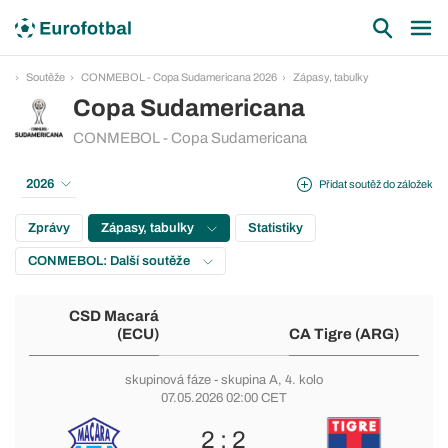
Soutěže
CONMEBOL - Copa Sudamericana 2026
Zápasy, tabulky
Copa Sudamericana
CONMEBOL - Copa Sudamericana
2026
Přidat soutěž do záložek
Zprávy
Zápasy, tabulky
Statistiky
CONMEBOL: Další soutěže
CSD Macará
(ECU)
CA Tigre (ARG)
skupinová fáze
-
skupina A
, 4. kolo
07.05.2026 02:00 CET
2 : 2