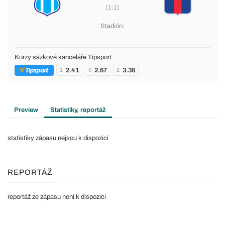
(1:1)
Stadión:
Kurzy sázkové kanceláře Tipsport
2.41
2.67
3.36
1
0
2
Preview
Statistiky, reportáž
statistiky zápasu nejsou k dispozici
REPORTÁŽ
reportáž ze zápasu není k dispozici