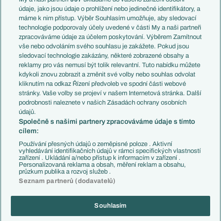
Témata
Itálie
údaje, jako jsou údaje o prohlížení nebo jedinečné identifikátory, a
Představení týmů MS
Německo
máme k nim přístup. Výběr Souhlasím umožňuje, aby sledovací
EuroSkauting
Španělsko
technologie podporovaly účely uvedené v části My a naši partneři
PL v kostce
Argentina
zpracováváme údaje za účelem poskytování. Výběrem Zamítnout
Evropské koeficienty
Brazílie
vše nebo odvoláním svého souhlasu je zakážete. Pokud jsou
Přestupy
sledovací technologie zakázány, některé zobrazené obsahy a
Přestupové spekulace
reklamy pro vás nemusí být tolik relevantní. Tuto nabídku můžete
Přestupy
Zranění
kdykoli znovu zobrazit a změnit své volby nebo souhlas odvolat
Zápasy
kliknutím na odkaz Řízení předvoleb ve spodní části webové
Livescore
stránky. Vaše volby se projeví v našem Internetová stránka. Další
Kluby
Tipovací soutěž
podrobnosti naleznete v našich Zásadách ochrany osobních
Arsenal FC
Fotbal TV
údajů.
Chelsea FC
Společně s našimi partnery zpracováváme údaje s tímto
Manchester United
cílem:
AC Milán
Juventus FC
Používání přesných údajů o zeměpisné poloze . Aktivní
Bayern Mnichov
vyhledávání identifikačních údajů v rámci specifických vlastností
zařízení . Ukládání a/nebo přístup k informacím v zařízení .
FC Barcelona
Personalizovaná reklama a obsah, měření reklam a obsahu,
Real Madrid
průzkum publika a rozvoj služeb .
Seznam partnerů (dodavatelů)
Souhlasím
Copyright © 2001-2026 EuroFotbal.cz. Využíváme zpravodajství ČTK.