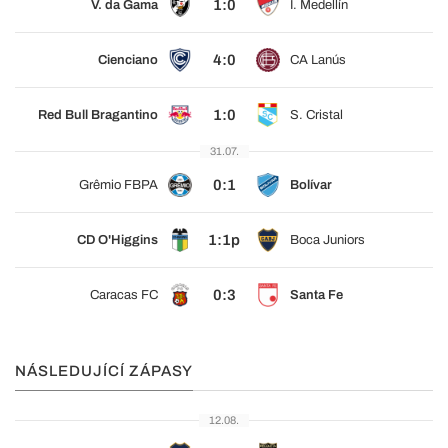
1:0
V. da Gama
I. Medellín
4:0
Cienciano
CA Lanús
1:0
Red Bull Bragantino
S. Cristal
31.07.
0:1
Grêmio FBPA
Bolívar
1:1p
CD O'Higgins
Boca Juniors
0:3
Caracas FC
Santa Fe
NÁSLEDUJÍCÍ ZÁPASY
12.08.