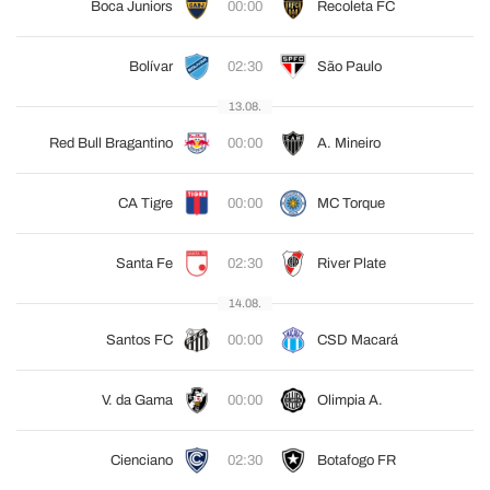
Boca Juniors
00:00
Recoleta FC
Bolívar
02:30
São Paulo
13.08.
Red Bull Bragantino
00:00
A. Mineiro
CA Tigre
00:00
MC Torque
Santa Fe
02:30
River Plate
14.08.
Santos FC
00:00
CSD Macará
V. da Gama
00:00
Olimpia A.
Cienciano
02:30
Botafogo FR