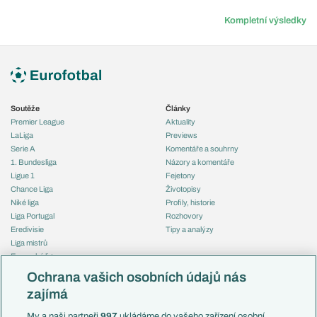
Kompletní výsledky
Soutěže
Články
Premier League
Aktuality
LaLiga
Previews
Serie A
Komentáře a souhrny
1. Bundesliga
Názory a komentáře
Ligue 1
Fejetony
Chance Liga
Životopisy
Niké liga
Profily, historie
Liga Portugal
Rozhovory
Eredivisie
Tipy a analýzy
Liga mistrů
Evropská liga
Reprezentace
Konferenční liga
Česko
Ochrana vašich osobních údajů nás
Mistrovství světa
Slovensko
zajímá
Liga národů
Anglie
Francie
My a naši partneři
997
ukládáme do vašeho zařízení osobní