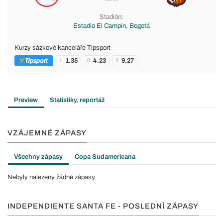
Stadión:
Estadio El Campín, Bogotá
Kurzy sázkové kanceláře Tipsport
1.35
4.23
9.27
1
0
2
Preview
Statistiky, reportáž
VZÁJEMNÉ ZÁPASY
Všechny zápasy
Copa Sudamericana
Nebyly nalezeny žádné zápasy.
INDEPENDIENTE SANTA FE - POSLEDNÍ ZÁPASY