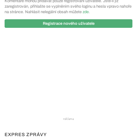
Komentáře mohou přidávat pouze registrovaní uživatelé. Jste-li již
zaregistrován, přihlašte se vyplněním svého loginu a hesla vpravo nahoře
na stránce. Nahlásit nelegální obsah můžete
zde
.
Registrace nového uživatele
EXPRES ZPRÁVY