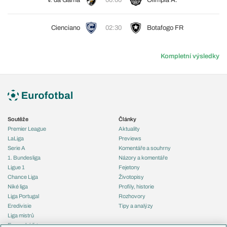
V. da Gama
00:00
Olimpia A.
Cienciano
02:30
Botafogo FR
Kompletní výsledky
Soutěže
Články
Premier League
Aktuality
LaLiga
Previews
Serie A
Komentáře a souhrny
1. Bundesliga
Názory a komentáře
Ligue 1
Fejetony
Chance Liga
Životopisy
Niké liga
Profily, historie
Liga Portugal
Rozhovory
Eredivisie
Tipy a analýzy
Liga mistrů
Evropská liga