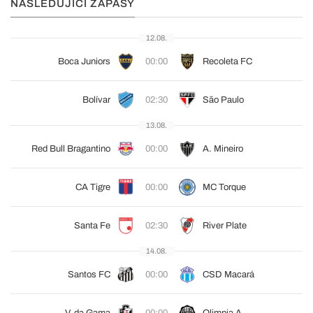
NÁSLEDUJÍCÍ ZÁPASY
12.08.
Boca Juniors
00:00
Recoleta FC
Bolívar
02:30
São Paulo
13.08.
Red Bull Bragantino
00:00
A. Mineiro
CA Tigre
00:00
MC Torque
Santa Fe
02:30
River Plate
14.08.
Santos FC
00:00
CSD Macará