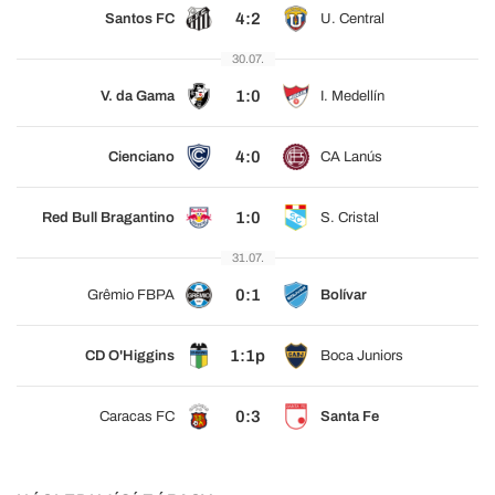
4:2
Santos FC
U. Central
30.07.
1:0
V. da Gama
I. Medellín
4:0
Cienciano
CA Lanús
1:0
Red Bull Bragantino
S. Cristal
31.07.
0:1
Grêmio FBPA
Bolívar
1:1p
CD O'Higgins
Boca Juniors
0:3
Caracas FC
Santa Fe