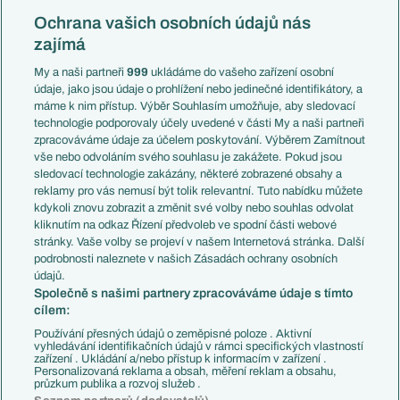
Reprezentace
Konferenční liga
Česko
Ochrana vašich osobních údajů nás
Mistrovství světa
Slovensko
zajímá
Liga národů
Anglie
Francie
My a naši partneři
999
ukládáme do vašeho zařízení osobní
Témata
Itálie
údaje, jako jsou údaje o prohlížení nebo jedinečné identifikátory, a
Představení týmů MS
Německo
máme k nim přístup. Výběr Souhlasím umožňuje, aby sledovací
EuroSkauting
Španělsko
technologie podporovaly účely uvedené v části My a naši partneři
PL v kostce
Argentina
zpracováváme údaje za účelem poskytování. Výběrem Zamítnout
Evropské koeficienty
Brazílie
vše nebo odvoláním svého souhlasu je zakážete. Pokud jsou
Přestupy
sledovací technologie zakázány, některé zobrazené obsahy a
Přestupové spekulace
reklamy pro vás nemusí být tolik relevantní. Tuto nabídku můžete
Přestupy
Zranění
kdykoli znovu zobrazit a změnit své volby nebo souhlas odvolat
Zápasy
kliknutím na odkaz Řízení předvoleb ve spodní části webové
Livescore
stránky. Vaše volby se projeví v našem Internetová stránka. Další
Kluby
Tipovací soutěž
podrobnosti naleznete v našich Zásadách ochrany osobních
Arsenal FC
Fotbal TV
údajů.
Chelsea FC
Společně s našimi partnery zpracováváme údaje s tímto
Manchester United
cílem:
AC Milán
Juventus FC
Používání přesných údajů o zeměpisné poloze . Aktivní
Bayern Mnichov
vyhledávání identifikačních údajů v rámci specifických vlastností
zařízení . Ukládání a/nebo přístup k informacím v zařízení .
FC Barcelona
Personalizovaná reklama a obsah, měření reklam a obsahu,
Real Madrid
průzkum publika a rozvoj služeb .