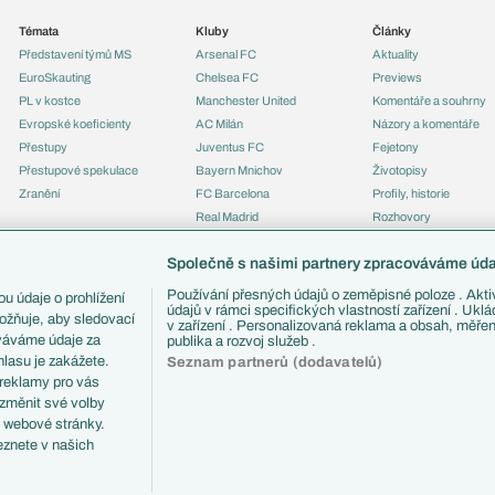
Témata
Kluby
Články
Představení týmů MS
Arsenal FC
Aktuality
EuroSkauting
Chelsea FC
Previews
PL v kostce
Manchester United
Komentáře a souhrny
Evropské koeficienty
AC Milán
Názory a komentáře
Přestupy
Juventus FC
Fejetony
Přestupové spekulace
Bayern Mnichov
Životopisy
Zranění
FC Barcelona
Profily, historie
Real Madrid
Rozhovory
Tipy a analýzy
Společně s našimi partnery zpracováváme údaj
Používání přesných údajů o zeměpisné poloze . Aktiv
u údaje o prohlížení
údajů v rámci specifických vlastností zařízení . Ukl
ožňuje, aby sledovací
v zařízení . Personalizovaná reklama a obsah, měře
ováváme údaje za
publika a rozvoj služeb .
lasu je zakážete.
Seznam partnerů (dodavatelů)
 reklamy pro vás
 změnit své volby
i webové stránky.
eznete v našich
ČTK.
RSS
Podmínky užití
Informace o zpracování osobních údajů
GDPR a žurn