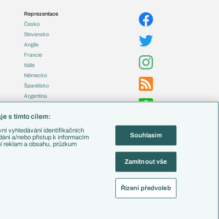
Reprezentace
Česko
Slovensko
Anglie
Francie
Itálie
Německo
Španělsko
Argentina
Brazílie
e s tímto cílem:
Přestupy
ní vyhledávání identifikačních
Souhlasím
Zápasy
ádání a/nebo přístup k informacím
ní reklam a obsahu, průzkum
Livescore
Tipovací soutěž
Zamítnout vše
Fotbal TV
Řízení předvoleb
alistika
Nastavení soukromí
Kontakt
Tiráž