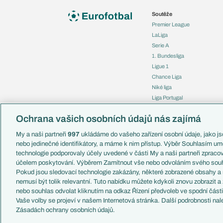
Soutěže
Premier League
LaLiga
Serie A
1. Bundesliga
Ligue 1
Chance Liga
Niké liga
Liga Portugal
Eredivisie
Ochrana vašich osobních údajů nás zajímá
Liga mistrů
Evropská liga
My a naši partneři
997
ukládáme do vašeho zařízení osobní údaje, jako jso
Konferenční liga
nebo jedinečné identifikátory, a máme k nim přístup. Výběr Souhlasím um
Mistrovství světa
technologie podporovaly účely uvedené v části My a naši partneři zprac
Liga národů
účelem poskytování. Výběrem Zamítnout vše nebo odvoláním svého souh
Pokud jsou sledovací technologie zakázány, některé zobrazené obsahy a
nemusí být tolik relevantní. Tuto nabídku můžete kdykoli znovu zobrazit a
nebo souhlas odvolat kliknutím na odkaz Řízení předvoleb ve spodní část
Vaše volby se projeví v našem Internetová stránka. Další podrobnosti nal
Copyright © 2001-2026 EuroFotbal.cz. Využíváme zpravodajství 
Zásadách ochrany osobních údajů.