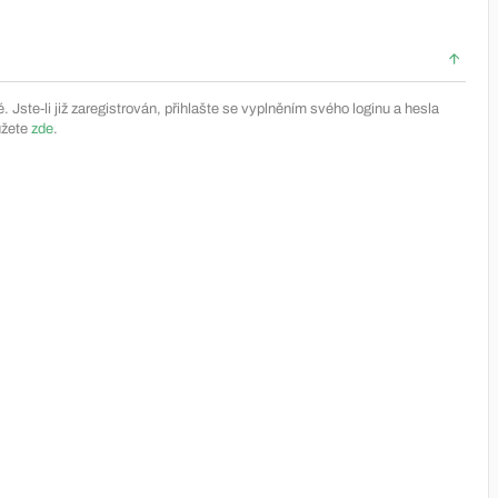
Jste-li již zaregistrován, přihlašte se vyplněním svého loginu a hesla
ůžete
zde
.