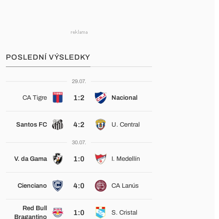
POSLEDNÍ VÝSLEDKY
29.07.
1:2
CA Tigre
Nacional
4:2
Santos FC
U. Central
30.07.
1:0
V. da Gama
I. Medellín
4:0
Cienciano
CA Lanús
Red Bull
1:0
S. Cristal
Bragantino