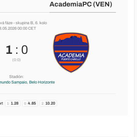
AcademiaPC (VEN)
vá fáze
-
skupina B
, 6. kolo
8.05.2026 00:00 CET
1
: 0
(0:0)
Stadión:
mundo Sampaio, Belo Horizonte
rt
1.28
4.85
10.20
1
0
2