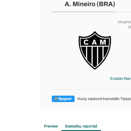
A. Mineiro (BRA)
skupino
2
Estádio Rai
Kurzy sázkové kanceláře Tipspo
Preview
Statistiky, reportáž