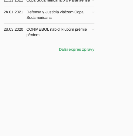
21.11.2021
Copa Sudamericana pro Paranaense
24.01.2021
Defensa y Justicia vítězem Copa
Sudamericana
26.03.2020
CONMEBOL nabídl klubům prémie
předem
Další expres zprávy