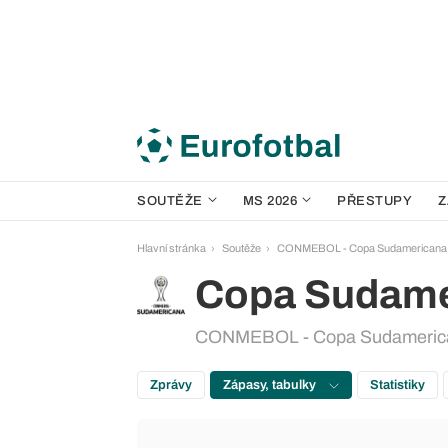
SOUTĚŽE
MS 2026
PŘESTUPY
Z
Hlavní stránka
Soutěže
CONMEBOL - Copa Sudamericana
Copa Sudame
CONMEBOL - Copa Sudameric
Zprávy
Zápasy, tabulky
Statistiky