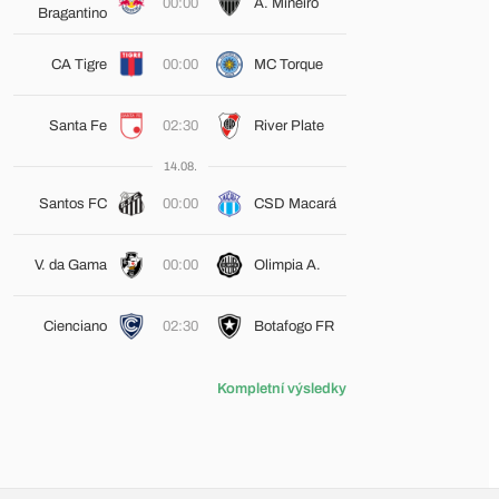
00:00
A. Mineiro
Bragantino
CA Tigre
00:00
MC Torque
Santa Fe
02:30
River Plate
14.08.
Santos FC
00:00
CSD Macará
V. da Gama
00:00
Olimpia A.
Cienciano
02:30
Botafogo FR
Kompletní výsledky