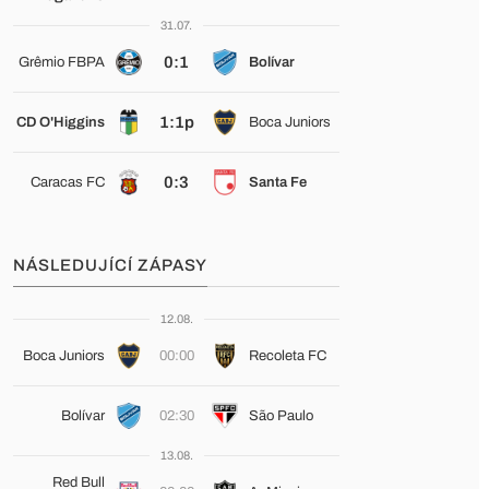
31.07.
0:1
Grêmio FBPA
Bolívar
1:1p
CD O'Higgins
Boca Juniors
0:3
Caracas FC
Santa Fe
NÁSLEDUJÍCÍ ZÁPASY
12.08.
Boca Juniors
00:00
Recoleta FC
Bolívar
02:30
São Paulo
13.08.
Red Bull