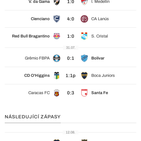
1:0
V. da Gama
I. Medellín
4:0
Cienciano
CA Lanús
1:0
Red Bull Bragantino
S. Cristal
31.07.
0:1
Grêmio FBPA
Bolívar
1:1p
CD O'Higgins
Boca Juniors
0:3
Caracas FC
Santa Fe
NÁSLEDUJÍCÍ ZÁPASY
12.08.