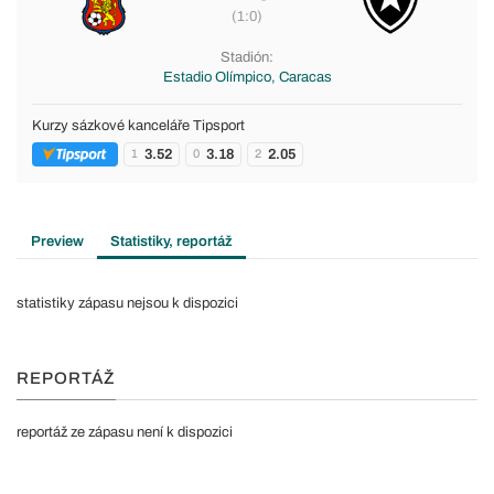
(1:0)
Stadión:
Estadio Olímpico, Caracas
Kurzy sázkové kanceláře Tipsport
3.52
3.18
2.05
1
0
2
Preview
Statistiky, reportáž
statistiky zápasu nejsou k dispozici
REPORTÁŽ
reportáž ze zápasu není k dispozici