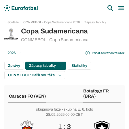
Soutěže
CONMEBOL - Copa Sudamericana 2026
Zápasy, tabulky
Copa Sudamericana
CONMEBOL - Copa Sudamericana
2026
Přidat soutěž do záložek
Zprávy
Zápasy, tabulky
Statistiky
CONMEBOL: Další soutěže
Botafogo FR
Caracas FC (VEN)
(BRA)
skupinová fáze
-
skupina E
, 6. kolo
28.05.2026 00:00 CET
1 :
3