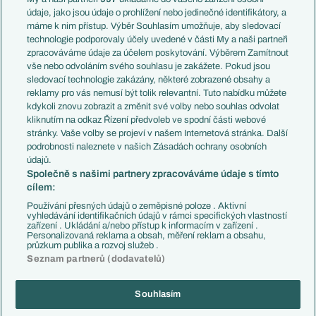
Témata
Itálie
údaje, jako jsou údaje o prohlížení nebo jedinečné identifikátory, a
Představení týmů MS
Německo
máme k nim přístup. Výběr Souhlasím umožňuje, aby sledovací
EuroSkauting
Španělsko
technologie podporovaly účely uvedené v části My a naši partneři
PL v kostce
Argentina
zpracováváme údaje za účelem poskytování. Výběrem Zamítnout
Evropské koeficienty
Brazílie
vše nebo odvoláním svého souhlasu je zakážete. Pokud jsou
Přestupy
sledovací technologie zakázány, některé zobrazené obsahy a
Přestupové spekulace
reklamy pro vás nemusí být tolik relevantní. Tuto nabídku můžete
Přestupy
Zranění
kdykoli znovu zobrazit a změnit své volby nebo souhlas odvolat
Zápasy
kliknutím na odkaz Řízení předvoleb ve spodní části webové
Livescore
stránky. Vaše volby se projeví v našem Internetová stránka. Další
Kluby
Tipovací soutěž
podrobnosti naleznete v našich Zásadách ochrany osobních
Arsenal FC
Fotbal TV
údajů.
Chelsea FC
Společně s našimi partnery zpracováváme údaje s tímto
Manchester United
cílem:
AC Milán
Juventus FC
Používání přesných údajů o zeměpisné poloze . Aktivní
Bayern Mnichov
vyhledávání identifikačních údajů v rámci specifických vlastností
zařízení . Ukládání a/nebo přístup k informacím v zařízení .
FC Barcelona
Personalizovaná reklama a obsah, měření reklam a obsahu,
Real Madrid
průzkum publika a rozvoj služeb .
Seznam partnerů (dodavatelů)
Souhlasím
Copyright © 2001-2026 EuroFotbal.cz. Využíváme zpravodajství ČTK.