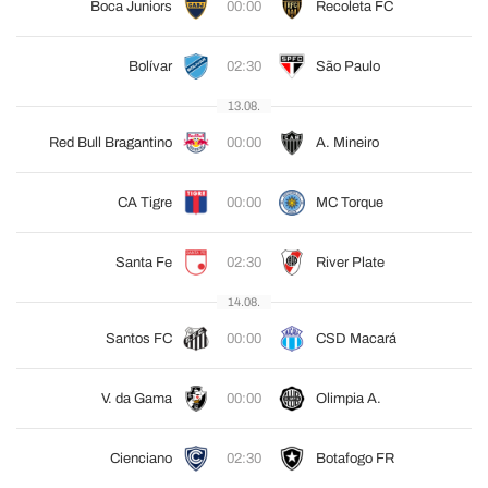
Boca Juniors
00:00
Recoleta FC
Bolívar
02:30
São Paulo
13.08.
Red Bull Bragantino
00:00
A. Mineiro
CA Tigre
00:00
MC Torque
Santa Fe
02:30
River Plate
14.08.
Santos FC
00:00
CSD Macará
V. da Gama
00:00
Olimpia A.
Cienciano
02:30
Botafogo FR