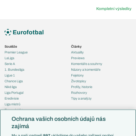
Kompletní výsledky
Soutěže
Články
Premier League
Aktuality
LaLiga
Previews
Serie A
Komentáře a souhrny
1. Bundesliga
Názory a komentáře
Ligue 1
Fejetony
Chance Liga
Životopisy
Niké liga
Profily, historie
Liga Portugal
Rozhovory
Eredivisie
Tipy a analýzy
Liga mistrů
Evropská liga
Reprezentace
Konferenční liga
Česko
Ochrana vašich osobních údajů nás
Mistrovství světa
Slovensko
zajímá
Liga národů
Anglie
Francie
My a naši partneři
997
ukládáme do vašeho zařízení osobní