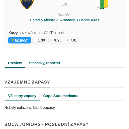
(1:0)
Stadión:
Estadio Alberto J. Armando, Buenos Aires
Kurzy sázkové kanceláře Tipsport
1.39
4.25
7.91
1
0
2
Preview
Statistiky, reportáž
VZÁJEMNÉ ZÁPASY
Všechny zápasy
Copa Sudamericana
Nebyly nalezeny žádné zápasy.
BOCA JUNIORS - POSLEDNÍ ZÁPASY