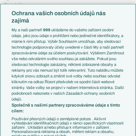
Evropská liga
Reprezentace
Konferenční liga
Česko
Ochrana vašich osobních údajů nás
Mistrovství světa
Slovensko
zajímá
Liga národů
Anglie
Francie
My a naši partneři
999
ukládáme do vašeho zařízení osobní
Témata
Itálie
údaje, jako jsou údaje o prohlížení nebo jedinečné identifikátory, a
Představení týmů MS
Německo
máme k nim přístup. Výběr Souhlasím umožňuje, aby sledovací
EuroSkauting
Španělsko
technologie podporovaly účely uvedené v části My a naši partneři
PL v kostce
Argentina
zpracováváme údaje za účelem poskytování. Výběrem Zamítnout
Evropské koeficienty
Brazílie
vše nebo odvoláním svého souhlasu je zakážete. Pokud jsou
Přestupy
sledovací technologie zakázány, některé zobrazené obsahy a
Přestupové spekulace
reklamy pro vás nemusí být tolik relevantní. Tuto nabídku můžete
Přestupy
Zranění
kdykoli znovu zobrazit a změnit své volby nebo souhlas odvolat
Zápasy
kliknutím na odkaz Řízení předvoleb ve spodní části webové
Livescore
stránky. Vaše volby se projeví v našem Internetová stránka. Další
Kluby
Tipovací soutěž
podrobnosti naleznete v našich Zásadách ochrany osobních
Arsenal FC
Fotbal TV
údajů.
Chelsea FC
Společně s našimi partnery zpracováváme údaje s tímto
Manchester United
cílem:
AC Milán
Juventus FC
Používání přesných údajů o zeměpisné poloze . Aktivní
Bayern Mnichov
vyhledávání identifikačních údajů v rámci specifických vlastností
zařízení . Ukládání a/nebo přístup k informacím v zařízení .
FC Barcelona
Personalizovaná reklama a obsah, měření reklam a obsahu,
Real Madrid