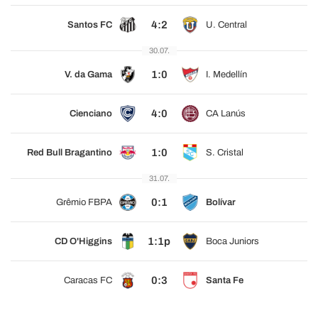
4:2
Santos FC
U. Central
30.07.
1:0
V. da Gama
I. Medellín
4:0
Cienciano
CA Lanús
1:0
Red Bull Bragantino
S. Cristal
31.07.
0:1
Grêmio FBPA
Bolívar
1:1p
CD O'Higgins
Boca Juniors
0:3
Caracas FC
Santa Fe