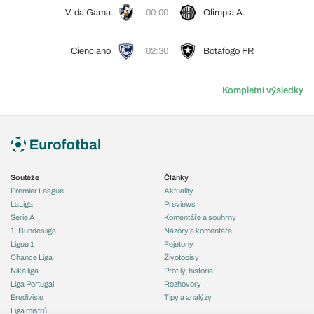
V. da Gama
00:00
Olimpia A.
Cienciano
02:30
Botafogo FR
Kompletní výsledky
Soutěže
Články
Premier League
Aktuality
LaLiga
Previews
Serie A
Komentáře a souhrny
1. Bundesliga
Názory a komentáře
Ligue 1
Fejetony
Chance Liga
Životopisy
Niké liga
Profily, historie
Liga Portugal
Rozhovory
Eredivisie
Tipy a analýzy
Liga mistrů