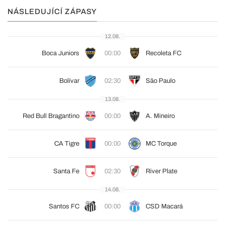
NÁSLEDUJÍCÍ ZÁPASY
12.08.
Boca Juniors
00:00
Recoleta FC
Bolívar
02:30
São Paulo
13.08.
Red Bull Bragantino
00:00
A. Mineiro
CA Tigre
00:00
MC Torque
Santa Fe
02:30
River Plate
14.08.
Santos FC
00:00
CSD Macará