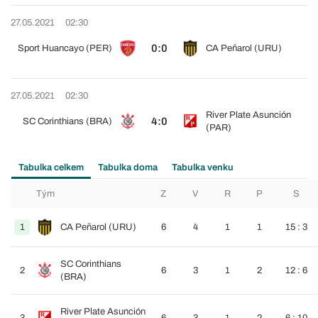
27.05.2021
02:30
0:0
Sport Huancayo (PER)
CA Peñarol (URU)
27.05.2021
02:30
River Plate Asunción
4:0
SC Corinthians (BRA)
(PAR)
Tabulka celkem
Tabulka doma
Tabulka venku
Tým
Z
V
R
P
S
1
CA Peñarol (URU)
6
4
1
1
15 : 3
SC Corinthians
2
6
3
1
2
12 : 6
(BRA)
River Plate Asunción