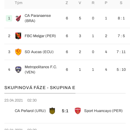
Tým
Z
V
R
P
S
CA Paranaense
1
6
5
0
1
8 : 1
(BRA)
2
FBC Melgar (PER)
6
3
1
2
7 : 5
3
SD Aucas (ECU)
6
2
0
4
7 : 11
Metropolitanos F.C.
4
6
1
1
4
5 : 10
(VEN)
SKUPINOVÁ FÁZE - SKUPINA E
23.04.2021
02:30
5:1
CA Peñarol (URU)
Sport Huancayo (PER)