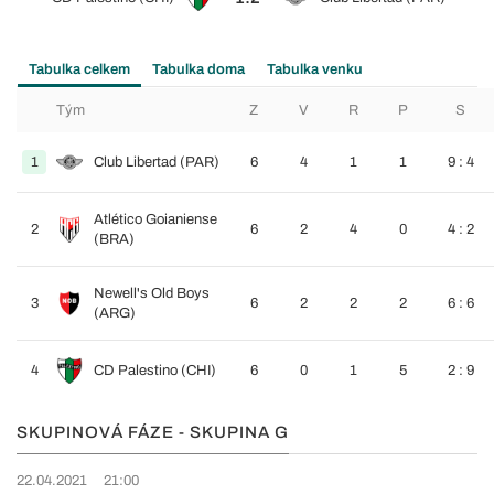
Tabulka celkem
Tabulka doma
Tabulka venku
Tým
Z
V
R
P
S
1
Club Libertad (PAR)
6
4
1
1
9 : 4
Atlético Goianiense
2
6
2
4
0
4 : 2
(BRA)
Newell's Old Boys
3
6
2
2
2
6 : 6
(ARG)
4
CD Palestino (CHI)
6
0
1
5
2 : 9
SKUPINOVÁ FÁZE - SKUPINA G
22.04.2021
21:00