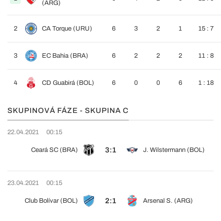
(ARG)
2
CA Torque (URU)
6
3
2
1
15 : 7
3
EC Bahia (BRA)
6
2
2
2
11 : 8
4
CD Guabirá (BOL)
6
0
0
6
1 : 18
SKUPINOVÁ FÁZE - SKUPINA C
22.04.2021
00:15
3:1
Ceará SC (BRA)
J. Wilstermann (BOL)
23.04.2021
00:15
2:1
Club Bolívar (BOL)
Arsenal S. (ARG)