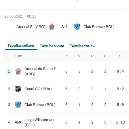
28.05.2021
00:15
3:1
Arsenal S. (ARG)
Club Bolívar (BOL)
Tabulka celkem
Tabulka doma
Tabulka venku
Tým
Z
V
R
P
S
Arsenal de Sarandí
1
6
3
2
1
9 : 4
(ARG)
2
Ceará SC (BRA)
6
2
3
1
5 : 2
3
Club Bolívar (BOL)
6
1
3
2
5 : 8
Jorge Wilstermann
4
6
1
2
3
5 : 10
(BOL)