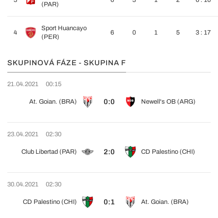
3
6
3
1
2
6 : 10
(PAR)
Sport Huancayo
4
6
0
1
5
3 : 17
(PER)
SKUPINOVÁ FÁZE - SKUPINA F
21.04.2021
00:15
0:0
At. Goian. (BRA)
Newell's OB (ARG)
23.04.2021
02:30
2:0
Club Libertad (PAR)
CD Palestino (CHI)
30.04.2021
02:30
0:1
CD Palestino (CHI)
At. Goian. (BRA)