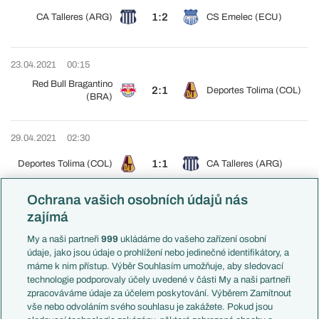
1:2
CA Talleres (ARG)
CS Emelec (ECU)
23.04.2021
00:15
Red Bull Bragantino
2:1
Deportes Tolima (COL)
(BRA)
29.04.2021
02:30
1:1
Deportes Tolima (COL)
CA Talleres (ARG)
Ochrana vašich osobních údajů nás
29.04.2021
02:30
zajímá
Red Bull Bragantino
3:0
CS Emelec (ECU)
My a naši partneři
999
ukládáme do vašeho zařízení osobní
(BRA)
údaje, jako jsou údaje o prohlížení nebo jedinečné identifikátory, a
máme k nim přístup. Výběr Souhlasím umožňuje, aby sledovací
technologie podporovaly účely uvedené v části My a naši partneři
06.05.2021
02:30
zpracováváme údaje za účelem poskytování. Výběrem Zamítnout
Red Bull Bragantino
vše nebo odvoláním svého souhlasu je zakážete. Pokud jsou
0:1
CA Talleres (ARG)
(BRA)