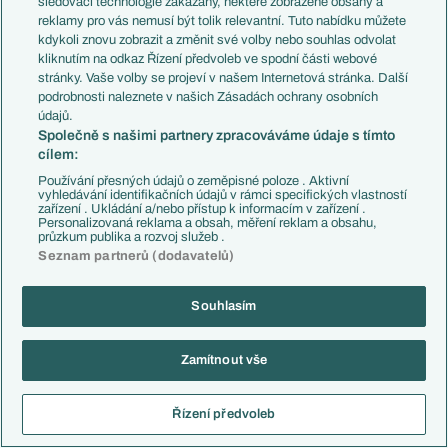
sledovací technologie zakázány, některé zobrazené obsahy a
reklamy pro vás nemusí být tolik relevantní. Tuto nabídku můžete
kdykoli znovu zobrazit a změnit své volby nebo souhlas odvolat
08.05.2021
02:00
kliknutím na odkaz Řízení předvoleb ve spodní části webové
stránky. Vaše volby se projeví v našem Internetová stránka. Další
1:1
Deportes Tolima (COL)
CS Emelec (ECU)
podrobnosti naleznete v našich Zásadách ochrany osobních
údajů.
Společně s našimi partnery zpracováváme údaje s tímto
cílem:
12.05.2021
00:15
Používání přesných údajů o zeměpisné poloze . Aktivní
0:0
CA Talleres (ARG)
Deportes Tolima (COL)
vyhledávání identifikačních údajů v rámci specifických vlastností
zařízení . Ukládání a/nebo přístup k informacím v zařízení .
Personalizovaná reklama a obsah, měření reklam a obsahu,
průzkum publika a rozvoj služeb .
Seznam partnerů (dodavatelů)
12.05.2021
02:30
Red Bull Bragantino
2:0
CS Emelec (ECU)
(BRA)
Souhlasím
Zamítnout vše
19.05.2021
02:30
Red Bull Bragantino
0:1
CA Talleres (ARG)
(BRA)
Řízení předvoleb