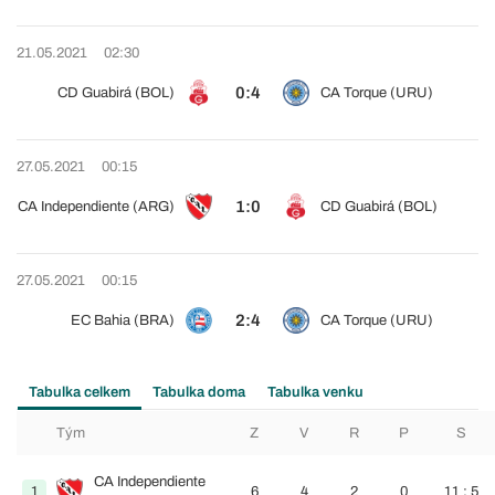
21.05.2021
02:30
0:4
CD Guabirá (BOL)
CA Torque (URU)
27.05.2021
00:15
1:0
CA Independiente (ARG)
CD Guabirá (BOL)
27.05.2021
00:15
2:4
EC Bahia (BRA)
CA Torque (URU)
Tabulka celkem
Tabulka doma
Tabulka venku
Tým
Z
V
R
P
S
CA Independiente
1
6
4
2
0
11 : 5