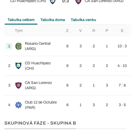
0:3
CD Huachipato (CHI)
CA San Lorenzo (ARG)
Tabulka celkem
Tabulka doma
Tabulka venku
Tým
Z
V
R
P
S
Rosario Central
1
6
3
2
1
10 : 3
(ARG)
CD Huachipato
2
6
2
2
2
4 : 10
(CHI)
CA San Lorenzo
3
6
2
1
3
7 : 6
(ARG)
Club 12 de Octubre
4
6
1
3
2
3 : 5
(PAR)
SKUPINOVÁ FÁZE - SKUPINA B