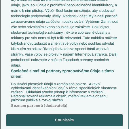
Témata
Itálie
údaje, jako jsou údaje o prohlížení nebo jedinečné identifikátory, a
Představení týmů MS
Německo
máme k nim přístup. Výběr Souhlasím umožňuje, aby sledovací
EuroSkauting
Španělsko
technologie podporovaly účely uvedené v části My a naši partneři
PL v kostce
Argentina
zpracováváme údaje za účelem poskytování. Výběrem Zamítnout
Evropské koeficienty
Brazílie
vše nebo odvoláním svého souhlasu je zakážete. Pokud jsou
Přestupy
sledovací technologie zakázány, některé zobrazené obsahy a
Přestupové spekulace
reklamy pro vás nemusí být tolik relevantní. Tuto nabídku můžete
Přestupy
Zranění
kdykoli znovu zobrazit a změnit své volby nebo souhlas odvolat
Zápasy
kliknutím na odkaz Řízení předvoleb ve spodní části webové
Livescore
stránky. Vaše volby se projeví v našem Internetová stránka. Další
Kluby
Tipovací soutěž
podrobnosti naleznete v našich Zásadách ochrany osobních
Arsenal FC
Fotbal TV
údajů.
Chelsea FC
Společně s našimi partnery zpracováváme údaje s tímto
Manchester United
cílem:
AC Milán
Juventus FC
Používání přesných údajů o zeměpisné poloze . Aktivní
Bayern Mnichov
vyhledávání identifikačních údajů v rámci specifických vlastností
zařízení . Ukládání a/nebo přístup k informacím v zařízení .
FC Barcelona
Personalizovaná reklama a obsah, měření reklam a obsahu,
Real Madrid
průzkum publika a rozvoj služeb .
Seznam partnerů (dodavatelů)
Souhlasím
Copyright © 2001-2026 EuroFotbal.cz. Využíváme zpravodajství ČTK.