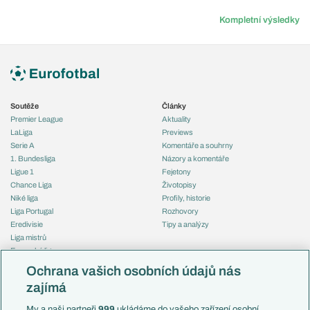
Kompletní výsledky
Soutěže
Články
Premier League
Aktuality
LaLiga
Previews
Serie A
Komentáře a souhrny
1. Bundesliga
Názory a komentáře
Ligue 1
Fejetony
Chance Liga
Životopisy
Niké liga
Profily, historie
Liga Portugal
Rozhovory
Eredivisie
Tipy a analýzy
Liga mistrů
Evropská liga
Reprezentace
Konferenční liga
Česko
Ochrana vašich osobních údajů nás
Mistrovství světa
Slovensko
zajímá
Liga národů
Anglie
Francie
My a naši partneři
999
ukládáme do vašeho zařízení osobní