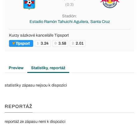
(0:3)
Stadión:
Estadio Ramón Tahuichi Aguilera, Santa Cruz
Kurzy sázkové kanceláře Tipsport
3.24
3.58
2.01
1
0
2
Preview
Statistiky, reportáž
statistiky zápasu nejsou k dispozici
REPORTÁŽ
reportáž ze zápasu není k dispozici