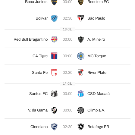
Boca Juniors
00:00
Recoleta FC
Bolívar
02:30
São Paulo
13.08.
Red Bull Bragantino
00:00
A. Mineiro
CA Tigre
00:00
MC Torque
Santa Fe
02:30
River Plate
14.08.
Santos FC
00:00
CSD Macará
V. da Gama
00:00
Olimpia A.
Cienciano
02:30
Botafogo FR