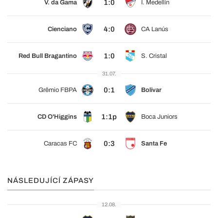
1:0
V. da Gama
I. Medellín
4:0
Cienciano
CA Lanús
1:0
Red Bull Bragantino
S. Cristal
31.07.
0:1
Grêmio FBPA
Bolívar
1:1p
CD O'Higgins
Boca Juniors
0:3
Caracas FC
Santa Fe
NÁSLEDUJÍCÍ ZÁPASY
12.08.